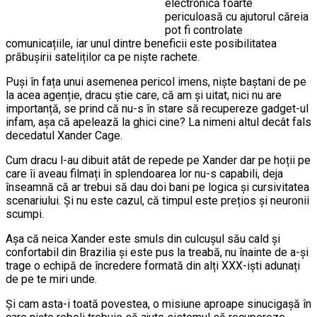
electronică foarte
periculoasă cu ajutorul căreia
pot fi controlate
comunicațiile, iar unul dintre beneficii este posibilitatea
prăbușirii sateliților ca pe niște rachete.
Puși în fața unui asemenea pericol imens, niște baștani de pe
la acea agenție, dracu știe care, că am și uitat, nici nu are
importanță, se prind că nu-s în stare să recupereze gadget-ul
infam, așa că apelează la ghici cine? La nimeni altul decât fals
decedatul Xander Cage.
Cum dracu l-au dibuit atât de repede pe Xander dar pe hoții pe
care îi aveau filmați în splendoarea lor nu-s capabili, deja
înseamnă că ar trebui să dau doi bani pe logica și cursivitatea
scenariului. Și nu este cazul, că timpul este prețios și neuronii
scumpi.
Așa că neica Xander este smuls din culcușul său cald și
confortabil din Brazilia și este pus la treabă, nu înainte de a-și
trage o echipă de încredere formată din alți XXX-iști adunați
de pe te miri unde.
Și cam asta-i toată povestea, o misiune aproape sinucigașă în