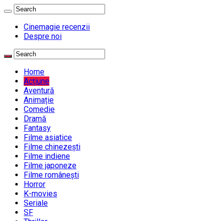
Cinemagie recenzii
Despre noi
Home
Acțiune
Aventură
Animație
Comedie
Dramă
Fantasy
Filme asiatice
Filme chinezești
Filme indiene
Filme japoneze
Filme românești
Horror
K-movies
Seriale
SF