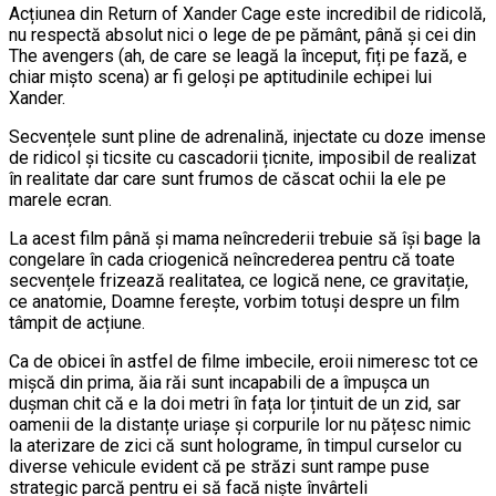
Acțiunea din Return of Xander Cage este incredibil de ridicolă,
nu respectă absolut nici o lege de pe pământ, până și cei din
The avengers (ah, de care se leagă la început, fiți pe fază, e
chiar mișto scena) ar fi geloși pe aptitudinile echipei lui
Xander.
Secvențele sunt pline de adrenalină, injectate cu doze imense
de ridicol și ticsite cu cascadorii țicnite, imposibil de realizat
în realitate dar care sunt frumos de căscat ochii la ele pe
marele ecran.
La acest film până și mama neîncrederii trebuie să își bage la
congelare în cada criogenică neîncrederea pentru că toate
secvențele frizează realitatea, ce logică nene, ce gravitație,
ce anatomie, Doamne ferește, vorbim totuși despre un film
tâmpit de acțiune.
Ca de obicei în astfel de filme imbecile, eroii nimeresc tot ce
mișcă din prima, ăia răi sunt incapabili de a împușca un
dușman chit că e la doi metri în fața lor țintuit de un zid, sar
oamenii de la distanțe uriașe și corpurile lor nu pățesc nimic
la aterizare de zici că sunt holograme, în timpul curselor cu
diverse vehicule evident că pe străzi sunt rampe puse
strategic parcă pentru ei să facă niște învârteli