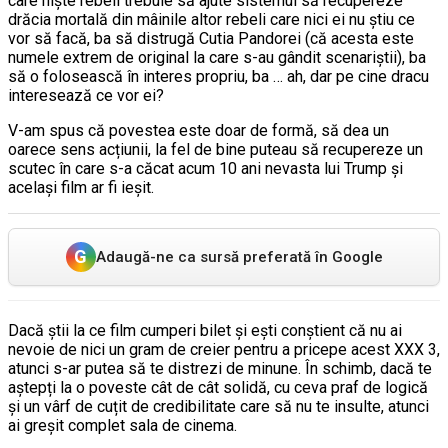
care niște rebeli trebuie să ajute sistemul să recupereze
drăcia mortală din mâinile altor rebeli care nici ei nu știu ce
vor să facă, ba să distrugă Cutia Pandorei (că acesta este
numele extrem de original la care s-au gândit scenariștii), ba
să o folosească în interes propriu, ba … ah, dar pe cine dracu
interesează ce vor ei?
V-am spus că povestea este doar de formă, să dea un
oarece sens acțiunii, la fel de bine puteau să recupereze un
scutec în care s-a căcat acum 10 ani nevasta lui Trump și
același film ar fi ieșit.
G
Adaugă-ne ca sursă preferată în Google
Dacă știi la ce film cumperi bilet și ești conștient că nu ai
nevoie de nici un gram de creier pentru a pricepe acest XXX 3,
atunci s-ar putea să te distrezi de minune. În schimb, dacă te
aștepți la o poveste cât de cât solidă, cu ceva praf de logică
și un vârf de cuțit de credibilitate care să nu te insulte, atunci
ai greșit complet sala de cinema.