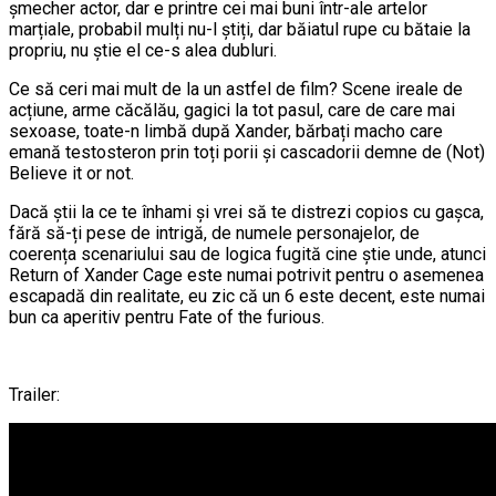
șmecher actor, dar e printre cei mai buni într-ale artelor
marțiale, probabil mulți nu-l știți, dar băiatul rupe cu bătaie la
propriu, nu știe el ce-s alea dubluri.
Ce să ceri mai mult de la un astfel de film? Scene ireale de
acțiune, arme căcălău, gagici la tot pasul, care de care mai
sexoase, toate-n limbă după Xander, bărbați macho care
emană testosteron prin toți porii și cascadorii demne de (Not)
Believe it or not.
Dacă știi la ce te înhami și vrei să te distrezi copios cu gașca,
fără să-ți pese de intrigă, de numele personajelor, de
coerența scenariului sau de logica fugită cine știe unde, atunci
Return of Xander Cage este numai potrivit pentru o asemenea
escapadă din realitate, eu zic că un 6 este decent, este numai
bun ca aperitiv pentru Fate of the furious.
Trailer: