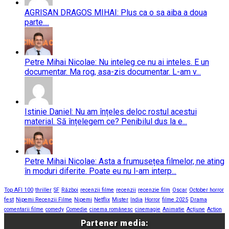
AGRISAN DRAGOS MIHAI: Plus ca o sa aiba a doua
parte....
Petre Mihai Nicolae: Nu inteleg ce nu ai inteles. E un
documentar. Ma rog, asa-zis documentar. L-am v...
Istinie Daniel: Nu am înțeles deloc rostul acestui
material. Să înțelegem ce? Penibilul dus la e...
Petre Mihai Nicolae: Asta a frumusețea filmelor, ne ating
în moduri diferite. Poate eu nu l-am interp...
Top AFI 100
thriller
SF
Război
recenzii filme
recenzii
recenzie film
Oscar
October horror
fest
Nipemi Recenzii Filme
Nipemi
Netflix
Mister
India
Horror
filme 2025
Drama
comentarii filme
comedy
Comedie
cinema românesc
cinemagie
Animatie
Acțiune
Action
Partener media: