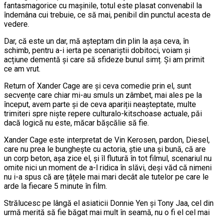
fantasmagorice cu mașinile, totul este plasat convenabil la
îndemâna cui trebuie, ce să mai, penibil din punctul acesta de
vedere.
Dar, că este un dar, mă așteptam din plin la așa ceva, în
schimb, pentru a-i ierta pe scenariștii dobitoci, voiam și
acțiune dementă și care să sfideze bunul simț. Și am primit
ce am vrut.
Return of Xander Cage are și ceva comedie prin el, sunt
secvențe care chiar mi-au smuls un zâmbet, mai ales pe la
început, avem parte și de ceva apariții neașteptate, multe
trimiteri spre niște repere culturalo-kitschoase actuale, păi
dacă logică nu este, măcar bășcălie să fie.
Xander Cage este interpretat de Vin Kerosen, pardon, Diesel,
care nu prea le bunghește cu actoria, știe una și bună, că are
un corp beton, așa zice el, și îl flutură în tot filmul, scenariul nu
omite nici un moment de a-l ridica în slăvi, deși văd că nimeni
nu i-a spus că are țâțele mai mari decât ale tutelor pe care le
arde la fiecare 5 minute în film.
Strălucesc pe lângă el asiaticii Donnie Yen și Tony Jaa, cel din
urmă merită să fie băgat mai mult în seamă, nu o fi el cel mai