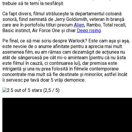
trebuie să te temi la nesfârșit.
Ca fapt divers, filmul strălucește la departamentul coloană
sonoră, fiind semnată de Jerry Goldsmith, veteran în branșă
care are în portofoliu titluri precum
Alien
, Rambo, Total recall,
Basic instinct, Air Force One și chiar
Deep rising
.
Pe final, ce să mai scriu despre Warlock? Este cam așa și așa,
este nevoie de o anume afinitate pentru a aprecia mai mult
asemenea film, eu am rămas cam dezamăgit de acțiunea nu
atât de sângeroasă pe cât mi-o aminteam (pentru că nu ăsta
este filmul în cauză, ci continuarea lui), dar premisa este
intrigantă și una nu prea folosită în filmele contemporane
concentrate mai mult să fie destinate și minorilor, astfel încât
îi servesc pe tavă doar 5 vrăji demonice.
(2,5 / 5)