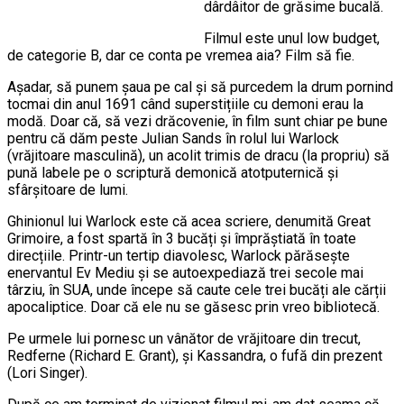
dârdâitor de grăsime bucală.
Filmul este unul low budget,
de categorie B, dar ce conta pe vremea aia? Film să fie.
Așadar, să punem șaua pe cal și să purcedem la drum pornind
tocmai din anul 1691 când superstițiile cu demoni erau la
modă. Doar că, să vezi drăcovenie, în film sunt chiar pe bune
pentru că dăm peste Julian Sands în rolul lui Warlock
(vrăjitoare masculină), un acolit trimis de dracu (la propriu) să
pună labele pe o scriptură demonică atotputernică și
sfârșitoare de lumi.
Ghinionul lui Warlock este că acea scriere, denumită Great
Grimoire, a fost spartă în 3 bucăți și împrăștiată în toate
direcțiile. Printr-un tertip diavolesc, Warlock părăsește
enervantul Ev Mediu și se autoexpediază trei secole mai
târziu, în SUA, unde începe să caute cele trei bucăți ale cărții
apocaliptice. Doar că ele nu se găsesc prin vreo bibliotecă.
Pe urmele lui pornesc un vânător de vrăjitoare din trecut,
Redferne (Richard E. Grant), și Kassandra, o fufă din prezent
(Lori Singer).