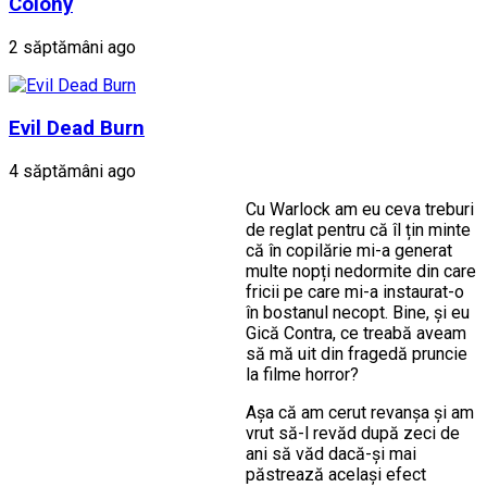
Colony
2 săptămâni ago
Evil Dead Burn
4 săptămâni ago
Cu Warlock am eu ceva treburi
de reglat pentru că îl țin minte
că în copilărie mi-a generat
multe nopți nedormite din care
fricii pe care mi-a instaurat-o
în bostanul necopt. Bine, și eu
Gică Contra, ce treabă aveam
să mă uit din fragedă pruncie
la filme horror?
Așa că am cerut revanșa și am
vrut să-l revăd după zeci de
ani să văd dacă-și mai
păstrează același efect