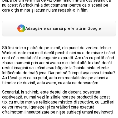
După ce am terminat de vizionat filmul mi-am dat seama că
nu acest Warlock mi-a dat coșmaruri pentru că o scenă pe
care o țin minte și acum nu am regăsit-o în film.
G
Adaugă-ne ca sursă preferată în Google
Să îmi ridic o piatră de pe inimă, din punct de vedere tehnic
Warlock este mai mult decât penibil, nici nu e de mirare ținând
cont că a costat cât o eugenie expirată. Am râs cu poftă când
zburau oamenii prin aer și aveau o cu totul altă textură decât
restul imaginii sau când erau băgate la înainte niște efecte
înflăcărate de toată jena. Dar pot să îi imput așa ceva filmului?
Au făcut și ei ce au putut, asta era mentalitatea pe atunci a
filmelor de duzină, asta avem, cu asta ne descurcăm.
Scenariul, în schimb, este destul de decent, povestea
captivează, nu mai vezi în zilele noastre producții de acest
tip, cu multe motive religioase mistico-distructive, cu Luciferi
ce vor reversul genezei și cu vrăjitori care execută
oftalmotomii neautorizate pe niște subiecți umani nevinovați.