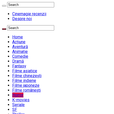
Cinemagie recenzii
Despre noi
Home
Acțiune
Aventură
Animație
Comedie
Dramă
Fantasy
Filme asiatice
Filme chinezești
Filme indiene
Filme japoneze
Filme românești
Horror
K-movies
Seriale
SF