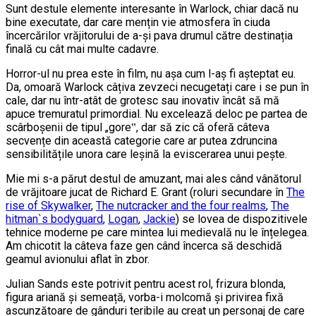
Sunt destule elemente interesante în Warlock, chiar dacă nu
bine executate, dar care mențin vie atmosfera în ciuda
încercărilor vrăjitorului de a-și pava drumul către destinația
finală cu cât mai multe cadavre.
Horror-ul nu prea este în film, nu așa cum l-aș fi așteptat eu.
Da, omoară Warlock câțiva zevzeci necugetați care i se pun în
cale, dar nu într-atât de grotesc sau inovativ încât să mă
apuce tremuratul primordial. Nu excelează deloc pe partea de
scârboșenii de tipul „gore‟, dar să zic că oferă câteva
secvențe din această categorie care ar putea zdruncina
sensibilitățile unora care leșină la eviscerarea unui pește.
Mie mi s-a părut destul de amuzant, mai ales când vânătorul
de vrăjitoare jucat de Richard E. Grant (roluri secundare în
The
rise of Skywalker
,
The nutcracker and the four realms
,
The
hitman`s bodyguard
,
Logan
,
Jackie
) se lovea de dispozitivele
tehnice moderne pe care mintea lui medievală nu le înțelegea.
Am chicotit la câteva faze gen când încerca să deschidă
geamul avionului aflat în zbor.
Julian Sands este potrivit pentru acest rol, frizura blonda,
figura ariană și semeață, vorba-i molcomă și privirea fixă
ascunzătoare de gânduri teribile au creat un personaj de care