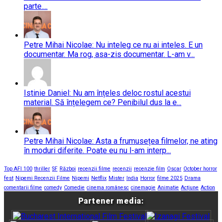
parte....
Petre Mihai Nicolae: Nu inteleg ce nu ai inteles. E un
documentar. Ma rog, asa-zis documentar. L-am v...
Istinie Daniel: Nu am înțeles deloc rostul acestui
material. Să înțelegem ce? Penibilul dus la e...
Petre Mihai Nicolae: Asta a frumusețea filmelor, ne ating
în moduri diferite. Poate eu nu l-am interp...
Top AFI 100
thriller
SF
Război
recenzii filme
recenzii
recenzie film
Oscar
October horror
fest
Nipemi Recenzii Filme
Nipemi
Netflix
Mister
India
Horror
filme 2025
Drama
comentarii filme
comedy
Comedie
cinema românesc
cinemagie
Animatie
Acțiune
Action
Partener media: