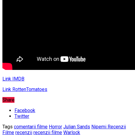
L
ink IMDB
Link RottenTomatoes
Share
Facebook
Twitter
Tags
comentarii filme
Horror
Julian Sands
Nipemi Recenzii
Filme
recenzii
recenzii filme
Warlock