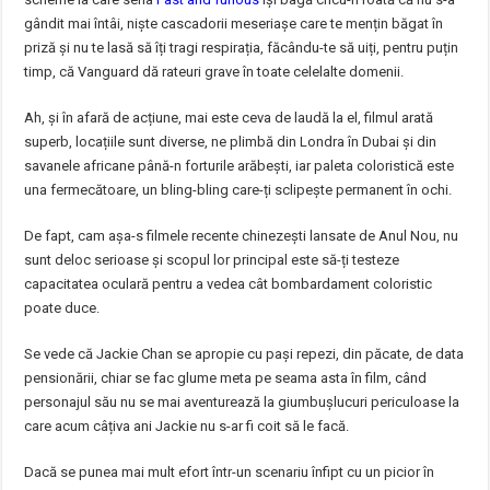
gândit mai întâi, niște cascadorii meseriașe care te mențin băgat în
priză și nu te lasă să îți tragi respirația, făcându-te să uiți, pentru puțin
timp, că Vanguard dă rateuri grave în toate celelalte domenii.
Ah, și în afară de acțiune, mai este ceva de laudă la el, filmul arată
superb, locațiile sunt diverse, ne plimbă din Londra în Dubai și din
savanele africane până-n forturile arăbești, iar paleta coloristică este
una fermecătoare, un bling-bling care-ți sclipește permanent în ochi.
De fapt, cam așa-s filmele recente chinezești lansate de Anul Nou, nu
sunt deloc serioase și scopul lor principal este să-ți testeze
capacitatea oculară pentru a vedea cât bombardament coloristic
poate duce.
Se vede că Jackie Chan se apropie cu pași repezi, din păcate, de data
pensionării, chiar se fac glume meta pe seama asta în film, când
personajul său nu se mai aventurează la giumbușlucuri periculoase la
care acum câțiva ani Jackie nu s-ar fi coit să le facă.
Dacă se punea mai mult efort într-un scenariu înfipt cu un picior în