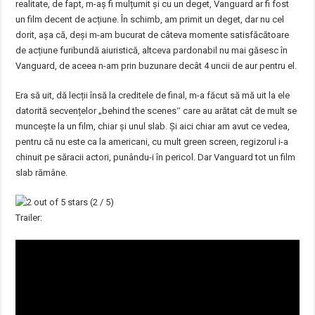
realitate, de fapt, m-aș fi mulțumit și cu un deget, Vanguard ar fi fost
un film decent de acțiune. În schimb, am primit un deget, dar nu cel
dorit, așa că, deși m-am bucurat de câteva momente satisfăcătoare
de acțiune furibundă aiuristică, altceva pardonabil nu mai găsesc în
Vanguard, de aceea n-am prin buzunare decât 4 uncii de aur pentru el.
Era să uit, dă lecții însă la creditele de final, m-a făcut să mă uit la ele
datorită secvențelor „behind the scenes‟ care au arătat cât de mult se
muncește la un film, chiar și unul slab. Și aici chiar am avut ce vedea,
pentru că nu este ca la americani, cu mult green screen, regizorul i-a
chinuit pe săracii actori, punându-i în pericol. Dar Vanguard tot un film
slab rămâne.
(2 / 5)
Trailer: