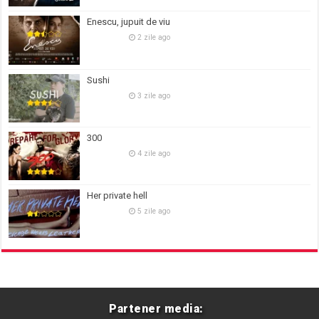
Enescu, jupuit de viu
2 zile ago
Sushi
3 zile ago
300
4 zile ago
Her private hell
5 zile ago
Partener media: