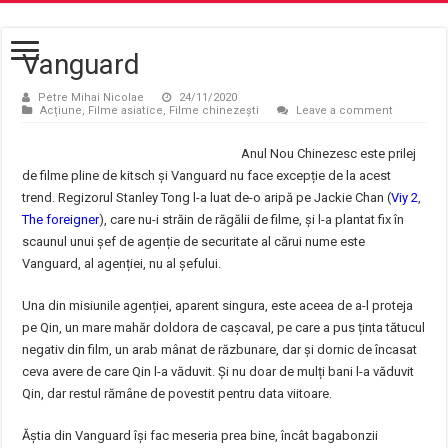
Vanguard
Petre Mihai Nicolae
24/11/2020
Acțiune
,
Filme asiatice
,
Filme chinezești
Leave a comment
Anul Nou Chinezesc este prilej
de filme pline de kitsch și Vanguard nu face excepție de la acest
trend. Regizorul Stanley Tong l-a luat de-o aripă pe Jackie Chan (
Viy 2
,
The foreigner
), care nu-i străin de răgălii de filme, și l-a plantat fix în
scaunul unui șef de agenție de securitate al cărui nume este
Vanguard, al agenției, nu al șefului.
Una din misiunile agenției, aparent singura, este aceea de a-l proteja
pe Qin, un mare mahăr doldora de cașcaval, pe care a pus ținta tătucul
negativ din film, un arab mânat de răzbunare, dar și dornic de încasat
ceva avere de care Qin l-a văduvit. Și nu doar de mulți bani l-a văduvit
Qin, dar restul rămâne de povestit pentru data viitoare.
Ăștia din Vanguard își fac meseria prea bine, încât bagabonzii