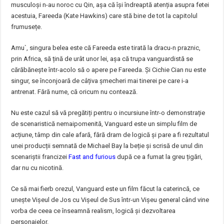
musculoși n-au noroc cu Qin, așa că își îndreaptă atenția asupra fetei
acestuia, Fareeda (Kate Hawkins) care stă bine de tot la capitolul
frumusețe.
Amu`, singura belea este că Fareeda este tirată la dracu-n praznic,
prin Africa, să țină de urât unor lei, așa că trupa vanguardistă se
cărăbănește într-acolo să o apere pe Fareeda. Și Cichie Cian nu este
singur, se înconjoară de câțiva șmecheri mai tinerei pe care i-a
antrenat. Fără nume, că oricum nu contează.
Nu este cazul să vă pregătiți pentru o incursiune într-o demonstrație
de scenaristică nemaipomenită, Vanguard este un simplu film de
acțiune, tâmp din cale afară, fără dram de logică și pare a fi rezultatul
unei producții semnată de Michael Bay la beție și scrisă de unul din
scenariștii francizei
Fast and furious
după ce a fumat la greu țigări,
dar nu cu nicotină.
Ce să mai fierb orezul, Vanguard este un film făcut la caterincă, ce
unește Vișeul de Jos cu Vișeul de Sus într-un Vișeu general când vine
vorba de ceea ce înseamnă realism, logică și dezvoltarea
personajelor.