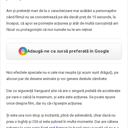
Am și pretenții mari de la o caracterizare mai acătării a personajelor
când filmul nu se concentrează pe ele decât preț de 15 secunde, la
început, că apoi se pornește acțiunea și atât de multă cunoștință am
făcut cu protagoniștii că nici numele nu le-am reținut.
G
Adaugă-ne ca sursă preferată în Google
Nici efectele speciale nu-s cele mai reușite (și acum sunt drăguț), pe
alocuri par de desene animate și vor genera destule zâmbete.
Dar cu siguranță Vanguard știe că are o singură pedală de accelerație
pe care o calcă la maximum, și asta este acțiunea. Se poate spune
orice despre film, dar nu că-i lipsește acțiunea.
Și este una non-stop și incitantă, plină de adrenalină, chiar dacă nu
prea o înghiți și CGI-ul este șubred în multe momente. Dar are câteva
scheme la care seria
Fast and furious
își bagă cricu-n roată că nu s-a