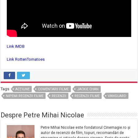
Link IMDB
Link RottenTomatoes
Tags
ACȚIUNE
COMENTARII FILME
JACKIE CHAN
NIPEMI RECENZII FILME
RECENZII
RECENZII FILME
VANGUARD
Despre Petre Mihai Nicolae
Petre Mihai Nicolae este fondatorul Cinemagie.ro și
autor de recenzii de film, topuri, recomandări de