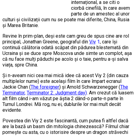
internațional, a se citi o
ciorbă cinefilă, în care avem
parte de un amestec al unor
culturi și civilizații cum nu se poate mai diferite, China, Rusia
și Marea Britanie.
Revine în prim-plan, deși este cam greu de spus cine are rol
principal, Jonathan Greene, geograful din
Viy
1
, care își
continuă călătoria odată scăpat din pădurea blestemată din
Ucraina și se duce spre Moscova unde simte un complot, așa
că nu face mulți păduchi pe acolo și o taie, pentru a-și salva
viața, spre China.
Și n-aveam nici cea mai mică idee că acest Viy 2 (din cauza
multiplelor nume) este același film în care împart ecranul
Jackie Chan (
The foreigner
) și Arnold Schwarzenegger (
The
Terminator
,
Terminator 2: Judgment day
)
. Am crezut că luasem
alt film când i-am văzut pe ăștia 2 dând-o parte-n parte în
Turnul Londrei. Mă rog, nu ei, dublurile lor mai mult decât
evidente.
Povestea din Viy 2 este fascinantă, cum putea fi altfel dacă
are la bază un basm din mitologia chinezească? Filmul chiar
pornește cu asta, cu o istorisire despre un dragon străvechi