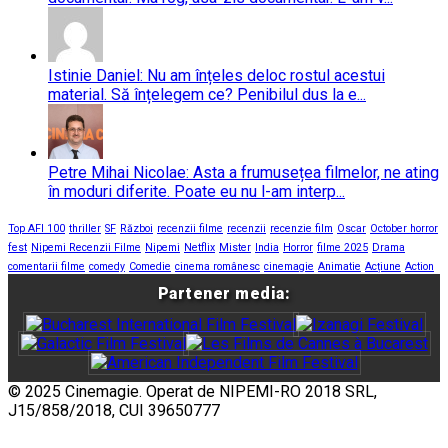
Istinie Daniel: Nu am înțeles deloc rostul acestui
material. Să înțelegem ce? Penibilul dus la e...
Petre Mihai Nicolae: Asta a frumusețea filmelor, ne ating
în moduri diferite. Poate eu nu l-am interp...
Top AFI 100
thriller
SF
Război
recenzii filme
recenzii
recenzie film
Oscar
October horror
fest
Nipemi Recenzii Filme
Nipemi
Netflix
Mister
India
Horror
filme 2025
Drama
comentarii filme
comedy
Comedie
cinema românesc
cinemagie
Animatie
Acțiune
Action
Partener media:
© 2025 Cinemagie. Operat de NIPEMI-RO 2018 SRL,
J15/858/2018, CUI 39650777