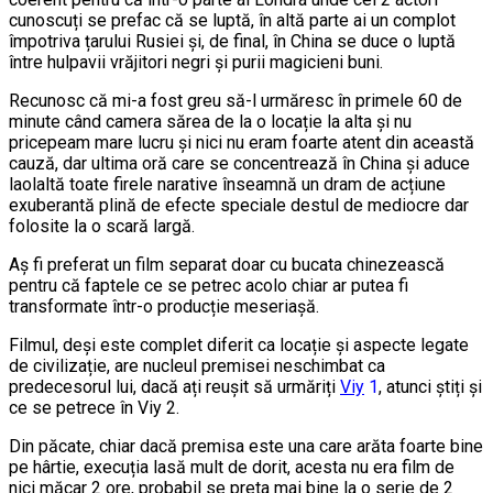
cunoscuți se prefac că se luptă, în altă parte ai un complot
împotriva țarului Rusiei și, de final, în China se duce o luptă
între hulpavii vrăjitori negri și purii magicieni buni.
Recunosc că mi-a fost greu să-l urmăresc în primele 60 de
minute când camera sărea de la o locație la alta și nu
pricepeam mare lucru și nici nu eram foarte atent din această
cauză, dar ultima oră care se concentrează în China și aduce
laolaltă toate firele narative înseamnă un dram de acțiune
exuberantă plină de efecte speciale destul de mediocre dar
folosite la o scară largă.
Aș fi preferat un film separat doar cu bucata chinezească
pentru că faptele ce se petrec acolo chiar ar putea fi
transformate într-o producție meseriașă.
Filmul, deși este complet diferit ca locație și aspecte legate
de civilizație, are nucleul premisei neschimbat ca
predecesorul lui, dacă ați reușit să urmăriți
Viy
1
, atunci știți și
ce se petrece în Viy 2.
Din păcate, chiar dacă premisa este una care arăta foarte bine
pe hârtie, execuția lasă mult de dorit, acesta nu era film de
nici măcar 2 ore, probabil se preta mai bine la o serie de 2