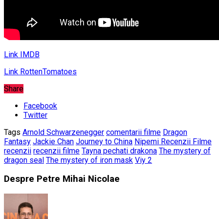
Link IMDB
Link RottenTomatoes
Share
Facebook
Twitter
Tags
Arnold Schwarzenegger
comentarii filme
Dragon
Fantasy
Jackie Chan
Journey to China
Nipemi Recenzii Filme
recenzii
recenzii filme
Tayna pechati drakona
The mystery of
dragon seal
The mystery of iron mask
Viy 2
Despre Petre Mihai Nicolae