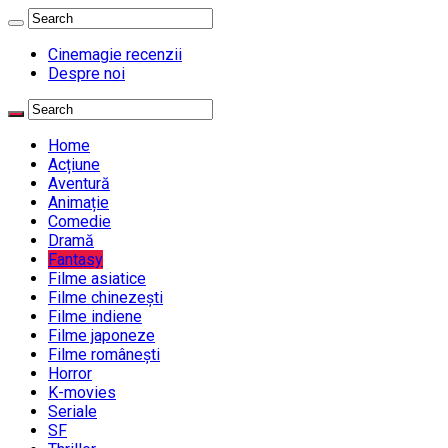
Cinemagie recenzii
Despre noi
Home
Acțiune
Aventură
Animație
Comedie
Dramă
Fantasy
Filme asiatice
Filme chinezești
Filme indiene
Filme japoneze
Filme românești
Horror
K-movies
Seriale
SF