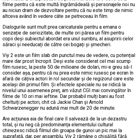
filme pentru că este multă îngrămădeală și personajele noi nu
au niciun dram de dezvoltare pentru că nu este timp de nimic
altceva având în vedere câte se petreceau în film.
Dialogurile sunt mult prea caricaturale pentru a emana o
senzație de seriozitate, de multe ori părea un film pentru
copii deși subiectul abordat era unul sumbru, al asupririi celor
săraci și needucați de către cei bogați și șmecheri.
Viy 2 este un film slab din punctul meu de vedere, cu potențial
mare dar prost încropit. Deși este considerat cel mai scump
film rusesc, la peste 50 de milioane de dolari, mi-e greu să-l
consider așa, pentru că nu prea este nimic rusesc pe ecran în
afară de câțiva actori în rol secundar și de regizorul care este
același din primul film. Și efectele speciale nu se ridică la
nivelul unui asemenea preț, am văzut CGI mai convingător în
filme de 10 ori mai ieftine. Dar probabil mulți bani au fost
cheltuiți pe actori, chit că Jackie Chan și Arnold
Schwarzenegger nu adună mai mult de 20 de minute.
Are acțiunea aia de final care îl salvează de la un dezastru
total, și nu neg că predominanța elementului cultural
chinezesc ridică filmul din groapa de gunoi un pic mai la
suprafață, dar, per ansamblu, Viy 2 rămâne o chisăliță fără