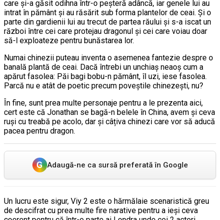
care și-a găsit odihna într-o peșteră adâncă, iar genele lui au
intrat în pământ și au răsărit sub forma plantelor de ceai. Și o
parte din gardienii lui au trecut de partea răului și s-a iscat un
război între cei care protejau dragonul și cei care voiau doar
să-l exploateze pentru bunăstarea lor.
Numai chinezii puteau inventa o asemenea fantezie despre o
banală plantă de ceai. Dacă întrebi un unchiaș neaoș cum a
apărut fasolea: Păi bagi bobu-n pământ, îl uzi, iese fasolea.
Parcă nu e atât de poetic precum poveștile chinezești, nu?
În fine, sunt prea multe personaje pentru a le prezenta aici,
cert este că Jonathan se bagă-n belele în China, avem și ceva
ruși cu treabă pe acolo, dar și câțiva chinezi care vor să aducă
pacea pentru dragon.
G
Adaugă-ne ca sursă preferată în Google
Un lucru este sigur, Viy 2 este o hărmălaie scenaristică greu
de descifrat cu prea multe fire narative pentru a ieși ceva
coerent pentru că într-o parte ai Londra unde cei 2 actori