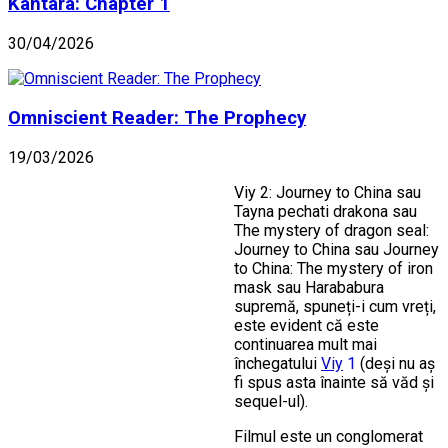
Kantara: Chapter 1
30/04/2026
Omniscient Reader: The Prophecy
19/03/2026
Viy 2: Journey to China sau
Tayna pechati drakona sau
The mystery of dragon seal:
Journey to China sau Journey
to China: The mystery of iron
mask sau Harababura
supremă, spuneți-i cum vreți,
este evident că este
continuarea mult mai
închegatului
Viy
1
(deși nu aș
fi spus asta înainte să văd și
sequel-ul).
Filmul este un conglomerat