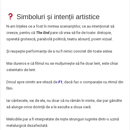
Simboluri și intenții artistice
N-am înțeles ce a fost în mintea scenariștilor, ce au intenționat să
creeze, pentru că
The End
pare că vrea să fie de toate: distopie,
operetă grotescă, parabolă politică, teatru absurd, poem vizual.
Și reușește performanța de a nu fi nimic concret din toate astea.
Mai dureros e că filmul nu se mulțumește să fie doar lent, este chiar
ostentativ de lent.
Dricul spre cimitir are viteză de
F1
, dacă fac o comparație cu ritmul din
film.
Iar cântecele, vai de ele, nu doar că nu rămân în minte, dar par gândite
să alunge orice dorință de a le asculta a doua oară.
Melodiile par a fi interpretate de niște strunguri ruginite dintr-o uzină
metalurgică dezafectată.