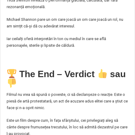
Tilda Swinton livrează o performanță glacială, calculată, dar fără
rezonanță emoțională.
Michael Shannon pare un om care joacă un om care joacă un rol, nu
am simțit că-și dă cu adevărat interesul.
Iar ceilalți oferă interpretări în ton cu mediul în care se află
personajele, sterile și lipsite de căldură.
The End – Verdict
sau
Filmul nu vrea să spună o poveste, ci să declanșeze o reacție. Este o
piesă de artă protestatară, un act de acuzare adus elitei care a știut ce
face și n-a oprit nimic.
Este un film despre cum, în fața sfârșitului, cei privilegiați aleg să
cânte despre frumusețea trecutului, în loc să admită dezastrul pe care
l-au provocat.