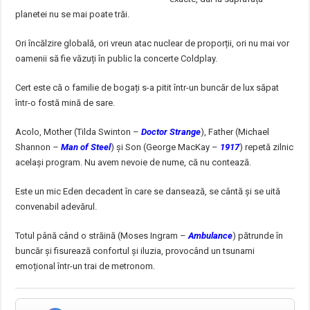
planetei nu se mai poate trăi.
Ori încălzire globală, ori vreun atac nuclear de proporții, ori nu mai vor
oamenii să fie văzuți în public la concerte Coldplay.
Cert este că o familie de bogați s-a pitit într-un buncăr de lux săpat
într-o fostă mină de sare.
Acolo, Mother (Tilda Swinton –
Doctor Strange
), Father (Michael
Shannon –
Man of Steel
) și Son (George MacKay –
1917
) repetă zilnic
același program. Nu avem nevoie de nume, că nu contează.
Este un mic Eden decadent în care se dansează, se cântă și se uită
convenabil adevărul.
Totul până când o străină (Moses Ingram –
Ambulance
) pătrunde în
buncăr și fisurează confortul și iluzia, provocând un tsunami
emoțional într-un trai de metronom.