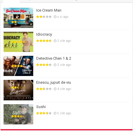
Ice Cream Man
o zi ago
Idiocracy
2 zile ago
Detective Chen 1 & 2
3 zile ago
Enescu, jupuit de viu
4 zile ago
Sushi
5 zile ago