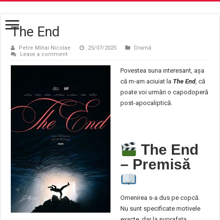
The End
Petre Mihai Nicolae
25/07/2025
Dramă
Leave a comment
Povestea suna interesant, așa
că m-am aciuiat la
The End
, că
poate voi urmări o capodoperă
post-apocaliptică.
The End
– Premis
ă
Omenirea s-a dus pe copcă.
Nu sunt specificate motivele
exacte, dar la suprafața