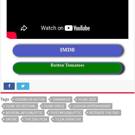
IMDB
Rotten Tomatoes
Tags
CINEMA DE AUTOR
CINEMAGIE
FILME 2024
FILME DE FESTIVAL
FILME GRELE
JOSHUA OPPENHEIMER
MUSICAL APOCALIPTIC
POSTAPOCALIPTIC
RECENZIE THE END
SATIRE
THE END FILM
TILDA SWINTON