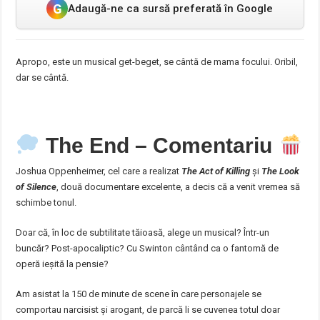
G
Adaugă-ne ca sursă preferată în Google
Apropo, este un musical get-beget, se cântă de mama focului. Oribil,
dar se cântă.
The End – Comentariu
Joshua Oppenheimer, cel care a realizat
The Act of Killing
și
The Look
of Silence
, două documentare excelente, a decis că a venit vremea să
schimbe tonul.
Doar că, în loc de subtilitate tăioasă, alege un musical? Într-un
buncăr? Post-apocaliptic? Cu Swinton cântând ca o fantomă de
operă ieșită la pensie?
Am asistat la 150 de minute de scene în care personajele se
comportau narcisist și arogant, de parcă li se cuvenea totul doar