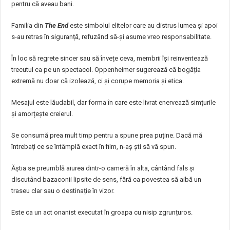
pentru că aveau bani.
Familia din
The End
este simbolul elitelor care au distrus lumea și apoi
s-au retras în siguranță, refuzând să-și asume vreo responsabilitate.
În loc să regrete sincer sau să învețe ceva, membrii își reinventează
trecutul ca pe un spectacol. Oppenheimer sugerează că bogăția
extremă nu doar că izolează, ci și corupe memoria și etica.
Mesajul este lăudabil, dar forma în care este livrat enervează simțurile
și amorțește creierul.
Se consumă prea mult timp pentru a spune prea puține. Dacă mă
întrebați ce se întâmplă exact în film, n-aș ști să vă spun.
Ăștia se preumblă aiurea dintr-o cameră în alta, cântând fals și
discutând bazaconii lipsite de sens, fără ca povestea să aibă un
traseu clar sau o destinație în vizor.
Este ca un act onanist executat în groapa cu nisip zgrunțuros.