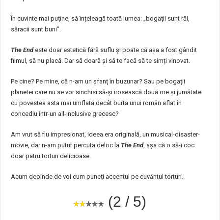
În cuvinte mai puține, să înțeleagă toată lumea: „bogații sunt răi,
săracii sunt buni”.
The End
este doar estetică fără suflu și poate că așa a fost gândit
filmul, să nu placă. Dar să doară și să te facă să te simți vinovat.
Pe cine? Pe mine, că n-am un șfanț în buzunar? Sau pe bogații
planetei care nu se vor sinchisi să-și irosească două ore și jumătate
cu povestea asta mai umflată decât burta unui român aflat în
concediu într-un all-inclusive grecesc?
Am vrut să fiu impresionat, ideea era originală, un musical-disaster-
movie, dar n-am putut percuta deloc la
The End
, așa că o să-i coc
doar patru torturi delicioase.
Acum depinde de voi cum puneți accentul pe cuvântul torturi.
(2 / 5)