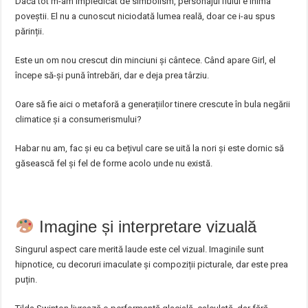
Dacă tot m-am împiedicat de simbolism, personajul fiului e inima
poveștii. El nu a cunoscut niciodată lumea reală, doar ce i-au spus
părinții.
Este un om nou crescut din minciuni și cântece. Când apare Girl, el
începe să-și pună întrebări, dar e deja prea târziu.
Oare să fie aici o metaforă a generațiilor tinere crescute în bula negării
climatice și a consumerismului?
Habar nu am, fac și eu ca bețivul care se uită la nori și este dornic să
găsească fel și fel de forme acolo unde nu există.
Imagine și interpretare vizuală
Singurul aspect care merită laude este cel vizual. Imaginile sunt
hipnotice, cu decoruri imaculate și compoziții picturale, dar este prea
puțin.