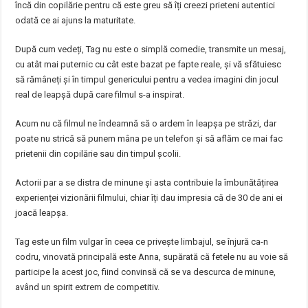
încă din copilărie pentru că este greu să îți creezi prieteni autentici
odată ce ai ajuns la maturitate.
După cum vedeți, Tag nu este o simplă comedie, transmite un mesaj,
cu atât mai puternic cu cât este bazat pe fapte reale, și vă sfătuiesc
să rămâneți și în timpul genericului pentru a vedea imagini din jocul
real de leapșă după care filmul s-a inspirat.
Acum nu că filmul ne îndeamnă să o ardem în leapșa pe străzi, dar
poate nu strică să punem mâna pe un telefon și să aflăm ce mai fac
prietenii din copilărie sau din timpul școlii.
Actorii par a se distra de minune și asta contribuie la îmbunătățirea
experienței vizionării filmului, chiar îți dau impresia că de 30 de ani ei
joacă leapșa.
Tag este un film vulgar în ceea ce privește limbajul, se înjură ca-n
codru, vinovată principală este Anna, supărată că fetele nu au voie să
participe la acest joc, fiind convinsă că se va descurca de minune,
având un spirit extrem de competitiv.