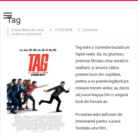
Tag
Petre Mihai Nicolae
11/07/2018
Comedie
Leave a comment
Tag este o comedie bazată pe
fapte reale, da, nu glumesc,
premisa filmului chiar există în
realitate, și anume câțiva
prieteni buni din copilărie,
pentru a nu pierde legătură pe
măsura trecerii anilor, au decis
să joace leapșa într-o singură
lună din fiecare an.
Povestea este suficient de
interesantă pentru a pune
fundația unui film.