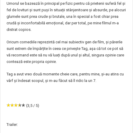
Umorul se bazează în principal pe fizic pentru că prietenii suferă fel și
fel de lovituri și sunt puși în situații stânjenitoare și absurde, pe alocuri
glumele sunt prea crude și brutale, una în special a fost chiar prea
crudă și inconfortabilă emoțional, dar per total, pe mine filmul m-a
distrat copios.
Oricum comediile reprezintă cel mai subiectiv gen de film, și părerile
sunt extrem de împărțite în ceea ce privește Tag, așa că tot ce pot să
vă recomand este să nu vă luați după unul și altul, singura opinie care
contează este propria opinie.
Tag a avut vreo două momente cheie care, pentru mine, și-au atins cu
vârf și îndesat scopul, și m-au făcut să îl ridic la un 7.
(3,5 / 5)
Trailer: