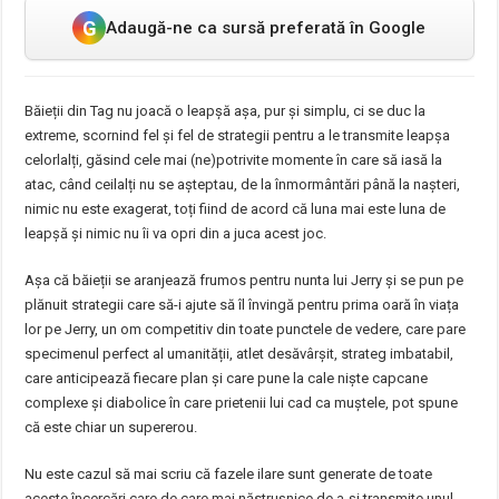
G
Adaugă-ne ca sursă preferată în Google
Băieții din Tag nu joacă o leapșă așa, pur și simplu, ci se duc la
extreme, scornind fel și fel de strategii pentru a le transmite leapșa
celorlalți, găsind cele mai (ne)potrivite momente în care să iasă la
atac, când ceilalți nu se așteptau, de la înmormântări până la nașteri,
nimic nu este exagerat, toți fiind de acord că luna mai este luna de
leapșă și nimic nu îi va opri din a juca acest joc.
Așa că băieții se aranjează frumos pentru nunta lui Jerry și se pun pe
plănuit strategii care să-i ajute să îl învingă pentru prima oară în viața
lor pe Jerry, un om competitiv din toate punctele de vedere, care pare
specimenul perfect al umanității, atlet desăvârșit, strateg imbatabil,
care anticipează fiecare plan și care pune la cale niște capcane
complexe și diabolice în care prietenii lui cad ca muștele, pot spune
că este chiar un supererou.
Nu este cazul să mai scriu că fazele ilare sunt generate de toate
aceste încercări care de care mai năstrușnice de a-și transmite unul