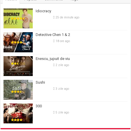
Idiocracy
25 de minute ago
Detective Chen 1 & 2
18 ore ago
Enescu, jupuit de viu
2 zile ago
Sushi
3 zile ago
300
5 zile ago