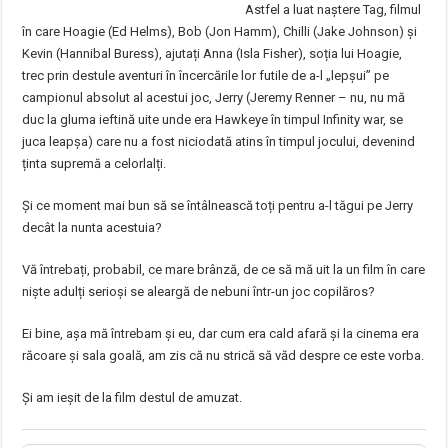
Astfel a luat naștere Tag, filmul
în care Hoagie (Ed Helms), Bob (Jon Hamm), Chilli (Jake Johnson) și
Kevin (Hannibal Buress), ajutați Anna (Isla Fisher), soția lui Hoagie,
trec prin destule aventuri în încercările lor futile de a-l „lepșui” pe
campionul absolut al acestui joc, Jerry (Jeremy Renner – nu, nu mă
duc la gluma ieftină uite unde era Hawkeye în timpul Infinity war, se
juca leapșa) care nu a fost niciodată atins în timpul jocului, devenind
ținta supremă a celorlalți.
Și ce moment mai bun să se întâlnească toți pentru a-l tăgui pe Jerry
decât la nunta acestuia?
Vă întrebați, probabil, ce mare brânză, de ce să mă uit la un film în care
niște adulți serioși se aleargă de nebuni într-un joc copilăros?
Ei bine, așa mă întrebam și eu, dar cum era cald afară și la cinema era
răcoare și sala goală, am zis că nu strică să văd despre ce este vorba.
Și am ieșit de la film destul de amuzat.