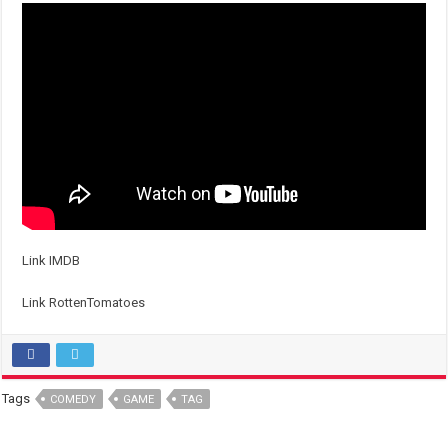
Link IMDB
Link RottenTomatoes
Tags
COMEDY
GAME
TAG