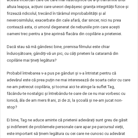
altuia leapșa, acțiuni care uneori depășesc granița integrității fizice și
frizează ridicolul, trecând în tărâmul improbabilității și al
neverosimilului, exacerbate din cale afară, dar sincer, nici nu prea
contează asta, ci umorul degenerat de nebuniile prin care acești
oameni trec pentru a ține aprinsă flacăra din copilărie a prieteniei.
Dacă stau să mă gândesc bine, premisa filmului este chiar
înduioșătoare, gândiți-vă un pic, cu câți prieteni la cataramă din
copilărie mai țineți legătura?
Probabil întrebarea v-a pus pe gânduri și v-a întristat pentru că
adevărul este că prea puțin ne mai interesează de soarta celor cu care
ne-am petrecut copilăria, și tocmai aici te atinge la suflet Tag,
făcându-te nostalgic și întrebându-te oare de ce nu mai vorbesc cu
Ionică, ăla de am mers 8 ani, zi de zi, la școală și ne-am jucat non-
stop?
Ei bine, Tag ne aduce aminte că prietenii adevărați sunt greu de găsit
și indiferent de problemele personale care apar pe parcursul vieții,
este important să ținem legătura cu cei care ne cunosc cu adevărat