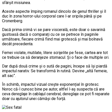
sfârșit misiunea.
Aceste aspecte împing romanul dincolo de genul thriller și îl
duc în zona horror-ului corporal care l-ar oripila până și pe
Cronenberg.
Dacă prima crimă vi se pare viscerală, este doar o savarină
gustoasă dacă o comparați cu ce se petrece în paginile
următoare, fiecare crimă fiind mai grotescă și mai bolnavă
decât precedenta.
Femei violate, mutilate, litere scrijelite pe fese, cartea are tot
ce trebuie ca să deranjeze stomacul. Și o face de multiple ori.
Dar după două crime și o sută de pagini, începe să își piardă
impactul narativ. Se transformă în rutină. Devine „altă femeie,
alt sac”.
În schimb, impactul vizual crește exponențial în grotesc.
Noroc că-l cunosc bine pe autor, altfel l-aș suspecta că are
ceva dereglaje în cablajul cerebral, dereglaje ce pot fi reparate
doar cu ajutorul unei cămăși de forță.