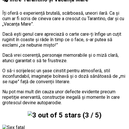
Îți oferă o experiență brutală, scârboasă, uneori ilară. Ca și
cum ar fi scris de cineva care a crescut cu Tarantino, dar și cu
„Vacanța Mare”.
Dacă ești genul care apreciază o carte care-ți înfige un cuțit
ruginit în coaste și râde în timp ce o face, s-ar putea să
exclami „ce nebunie mișto!”
Dacă vrei coerență, personaje memorabile și o miză clară,
atunci garantat o să te frustreze.
O să-i scrijelesc un șase cinstit pentru atmosferă, stil
inconfundabil, imaginație bolnavă și o doză sănătoasă de „mi
se rupe” față de convenții literare.
Nu pot mai mult din cauza unor defecte evidente precum
repetiție enervantă, construcție inegală și momente în care
grotescul devine autoparodie.
(3 / 5)