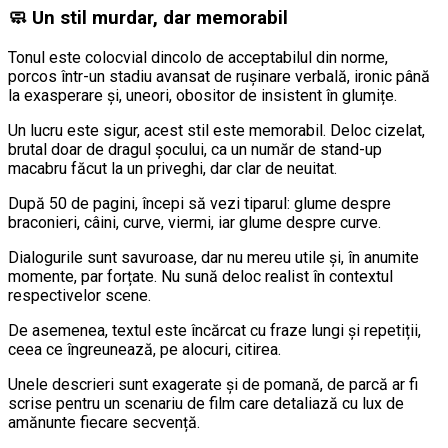
🧼 Un stil murdar, dar memorabil
Tonul este colocvial dincolo de acceptabilul din norme,
porcos într-un stadiu avansat de rușinare verbală, ironic până
la exasperare și, uneori, obositor de insistent în glumițe.
Un lucru este sigur, acest stil este memorabil. Deloc cizelat,
brutal doar de dragul șocului, ca un număr de stand-up
macabru făcut la un priveghi, dar clar de neuitat.
După 50 de pagini, începi să vezi tiparul: glume despre
braconieri, câini, curve, viermi, iar glume despre curve.
Dialogurile sunt savuroase, dar nu mereu utile și, în anumite
momente, par forțate. Nu sună deloc realist în contextul
respectivelor scene.
De asemenea, textul este încărcat cu fraze lungi și repetiții,
ceea ce îngreunează, pe alocuri, citirea.
Unele descrieri sunt exagerate și de pomană, de parcă ar fi
scrise pentru un scenariu de film care detaliază cu lux de
amănunte fiecare secvență.