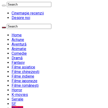
Cinemagie recenzii
Despre noi
Home
Acțiune
Aventură
Animație
Comedie
Dramă
Fantasy
Filme asiatice
Filme chinezești
Filme indiene
Filme japoneze
Filme românești
Horror
K-movies
Seriale
SF