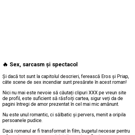
🔥 Sex, sarcasm și spectacol
Și dacă tot sunt la capitolul descrieri, ferească Eros și Priap,
câte scene de sex incendiar sunt presărate în acest roman!
Nici nu mai este nevoie să căutați clipuri XXX pe vreun site
de profil, este suficient să răsfoiți cartea, sigur veți da de
pagini întregi de amor prezentat în cel mai mic amănunt.
Nu este unul romantic, ci sălbatic și pervers, menit a oripila
persoanele pudice.
Dacă romanul ar fi transformat în film, bugetul necesar pentru