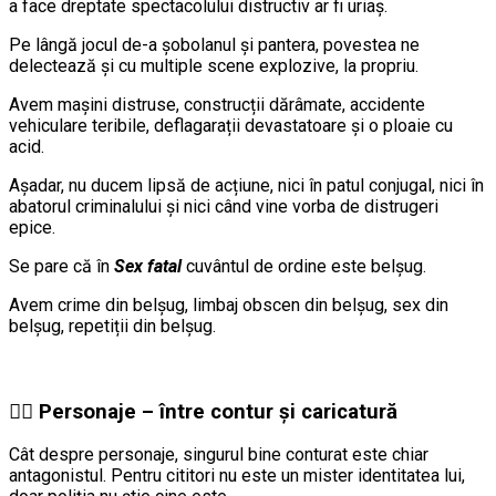
a face dreptate spectacolului distructiv ar fi uriaș.
Pe lângă jocul de-a șobolanul și pantera, povestea ne
delectează și cu multiple scene explozive, la propriu.
Avem mașini distruse, construcții dărâmate, accidente
vehiculare teribile, deflagarații devastatoare și o ploaie cu
acid.
Așadar, nu ducem lipsă de acțiune, nici în patul conjugal, nici în
abatorul criminalului și nici când vine vorba de distrugeri
epice.
Se pare că în
Sex fatal
cuvântul de ordine este belșug.
Avem crime din belșug, limbaj obscen din belșug, sex din
belșug, repetiții din belșug.
🧍‍♂️ Personaje – între contur și caricatură
Cât despre personaje, singurul bine conturat este chiar
antagonistul. Pentru cititori nu este un mister identitatea lui,