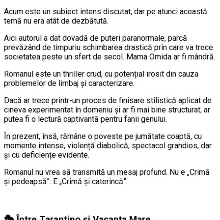
Acum este un subiect intens discutat, dar pe atunci această
temă nu era atât de dezbătută.
Aici autorul a dat dovadă de puteri paranormale, parcă
prevăzând de timpuriu schimbarea drastică prin care va trece
societatea peste un sfert de secol. Mama Omida ar fi mândră.
Romanul este un thriller crud, cu potențial irosit din cauza
problemelor de limbaj și caracterizare.
Dacă ar trece printr-un proces de finisare stilistică aplicat de
cineva experimentat în domeniu și ar fi mai bine structurat, ar
putea fi o lectură captivantă pentru fanii genului.
În prezent, însă, rămâne o poveste pe jumătate coaptă, cu
momente intense, violență diabolică, spectacol grandios, dar
și cu deficiențe evidente.
Romanul nu vrea să transmită un mesaj profund. Nu e „Crimă
și pedeapsă”. E „Crimă și caterincă”.
🎭 Între Tarantino și Vacanța Mare