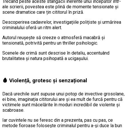
Trecând peste aceste stângăcii inerente unui începător într-
ale scrierii, povestea este plină de momente tensionate și
scene dramatice care țin cititorul în priză.
Descoperirea cadavrelor, investigațiile polițiste și urmărirea
criminalului oferă un ritm alert.
Autorul reușește să creeze o atmosferă macabră și
tensionată, potrivită pentru un thriller psihologic.
Scenele de crimă sunt descrise în detaliu, accentuând
brutalitatea și natura psihopată a ucigașului.
🩸 Violență, grotesc și senzațional
Dacă urechile sunt supuse unui potop de invective grosolane,
ei bine, imaginația cititorului are și ea mult de furcă pentru că
victimele sunt măcelărite în moduri incredibil de violente și
scabroase.
Iar cuvintele nu se feresc din a prezenta, pas cu pas, ce
metode fioroase folosește criminalul pentru a-și duce la bun