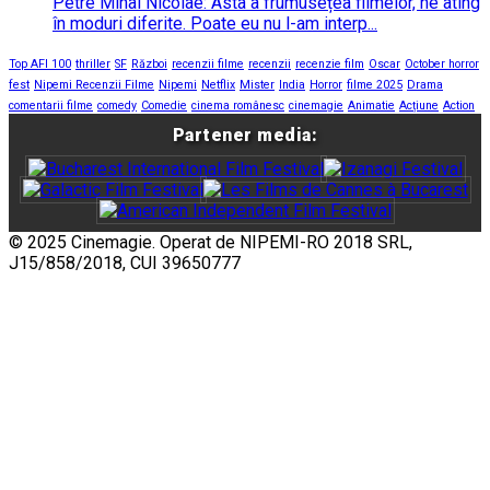
Petre Mihai Nicolae: Asta a frumusețea filmelor, ne ating
în moduri diferite. Poate eu nu l-am interp...
Top AFI 100
thriller
SF
Război
recenzii filme
recenzii
recenzie film
Oscar
October horror
fest
Nipemi Recenzii Filme
Nipemi
Netflix
Mister
India
Horror
filme 2025
Drama
comentarii filme
comedy
Comedie
cinema românesc
cinemagie
Animatie
Acțiune
Action
Partener media:
© 2025 Cinemagie. Operat de NIPEMI-RO 2018 SRL,
J15/858/2018, CUI 39650777