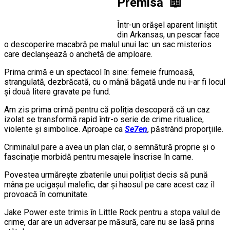
Premisă 📖
Într-un orășel aparent liniștit
din Arkansas, un pescar face
o descoperire macabră pe malul unui lac: un sac misterios
care declanșează o anchetă de amploare.
Prima crimă e un spectacol în sine: femeie frumoasă,
strangulată, dezbrăcată, cu o mână băgată unde nu i-ar fi locul
și două litere gravate pe fund.
Am zis prima crimă pentru că poliția descoperă că un caz
izolat se transformă rapid într-o serie de crime ritualice,
violente și simbolice. Aproape ca
Se7en
, păstrând proporțiile.
Criminalul pare a avea un plan clar, o semnătură proprie și o
fascinație morbidă pentru mesajele înscrise în carne.
Povestea urmărește zbaterile unui polițist decis să pună
mâna pe ucigașul malefic, dar și haosul pe care acest caz îl
provoacă în comunitate.
Jake Power este trimis în Little Rock pentru a stopa valul de
crime, dar are un adversar pe măsură, care nu se lasă prins