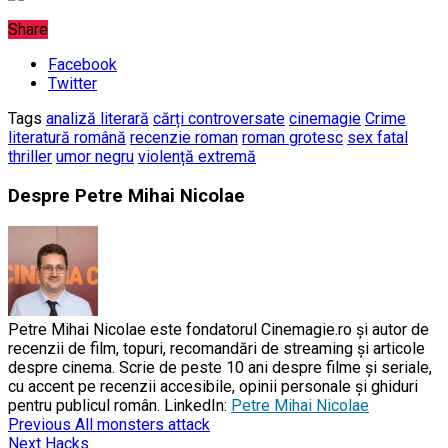
Share
Facebook
Twitter
Tags
analiză literară
cărți controversate
cinemagie
Crime
literatură română
recenzie roman
roman grotesc
sex fatal
thriller
umor negru
violență extremă
Despre Petre Mihai Nicolae
Petre Mihai Nicolae este fondatorul Cinemagie.ro și autor de
recenzii de film, topuri, recomandări de streaming și articole
despre cinema. Scrie de peste 10 ani despre filme și seriale,
cu accent pe recenzii accesibile, opinii personale și ghiduri
pentru publicul român. LinkedIn:
Petre Mihai Nicolae
Previous
All monsters attack
Next
Hacks