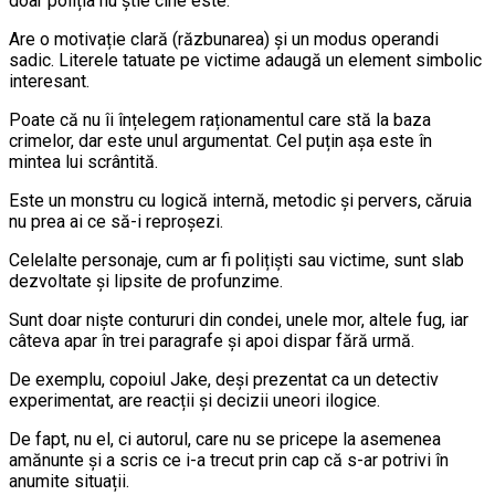
doar poliția nu știe cine este.
Are o motivație clară (răzbunarea) și un modus operandi
sadic. Literele tatuate pe victime adaugă un element simbolic
interesant.
Poate că nu îi înțelegem raționamentul care stă la baza
crimelor, dar este unul argumentat. Cel puțin așa este în
mintea lui scrântită.
Este un monstru cu logică internă, metodic și pervers, căruia
nu prea ai ce să-i reproșezi.
Celelalte personaje, cum ar fi polițiști sau victime, sunt slab
dezvoltate și lipsite de profunzime.
Sunt doar niște contururi din condei, unele mor, altele fug, iar
câteva apar în trei paragrafe și apoi dispar fără urmă.
De exemplu, copoiul Jake, deși prezentat ca un detectiv
experimentat, are reacții și decizii uneori ilogice.
De fapt, nu el, ci autorul, care nu se pricepe la asemenea
amănunte și a scris ce i-a trecut prin cap că s-ar potrivi în
anumite situații.