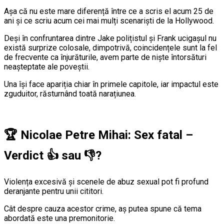
Așa că nu este mare diferență între ce a scris el acum 25 de
ani și ce scriu acum cei mai mulți scenariști de la Hollywood.
Deși în confruntarea dintre Jake polițistul și Frank ucigașul nu
există surprize colosale, dimpotrivă, coincidențele sunt la fel
de frecvente ca înjurăturile, avem parte de niște întorsături
neașteptate ale poveștii.
Una își face apariția chiar în primele capitole, iar impactul este
zguduitor, răsturnând toată narațiunea.
🏆
Nicolae Petre Mihai: Sex fatal –
Verdict
👍
sau
👎
?
Violența excesivă și scenele de abuz sexual pot fi profund
deranjante pentru unii cititori.
Cât despre cauza acestor crime, aș putea spune că tema
abordată este una premonitorie.