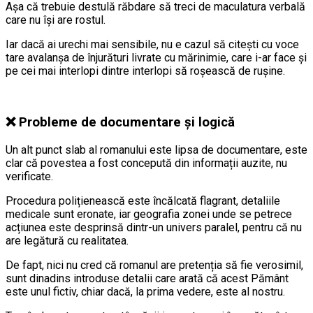
Așa că trebuie destulă răbdare să treci de maculatura verbală
care nu își are rostul.
Iar dacă ai urechi mai sensibile, nu e cazul să citești cu voce
tare avalanșa de înjurături livrate cu mărinimie, care i-ar face și
pe cei mai interlopi dintre interlopi să roșească de rușine.
❌ Probleme de documentare și logică
Un alt punct slab al romanului este lipsa de documentare, este
clar că povestea a fost concepută din informații auzite, nu
verificate.
Procedura polițienească este încălcată flagrant, detaliile
medicale sunt eronate, iar geografia zonei unde se petrece
acțiunea este desprinsă dintr-un univers paralel, pentru că nu
are legătură cu realitatea.
De fapt, nici nu cred că romanul are pretenția să fie verosimil,
sunt dinadins introduse detalii care arată că acest Pământ
este unul fictiv, chiar dacă, la prima vedere, este al nostru.