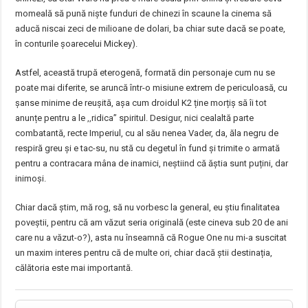
momeală să pună niște funduri de chinezi în scaune la cinema să
aducă niscai zeci de milioane de dolari, ba chiar sute dacă se poate,
în conturile șoarecelui Mickey).
Astfel, această trupă eterogenă, formată din personaje cum nu se
poate mai diferite, se aruncă într-o misiune extrem de periculoasă, cu
șanse minime de reușită, așa cum droidul K2 ține morțiș să îi tot
anunțe pentru a le ‚‚ridica” spiritul. Desigur, nici cealaltă parte
combatantă, recte Imperiul, cu al său nenea Vader, da, ăla negru de
respiră greu și e tac-su, nu stă cu degetul în fund și trimite o armată
pentru a contracara mâna de inamici, neștiind că ăștia sunt puțini, dar
inimoși.
Chiar dacă știm, mă rog, să nu vorbesc la general, eu știu finalitatea
poveștii, pentru că am văzut seria originală (este cineva sub 20 de ani
care nu a văzut-o?), asta nu înseamnă că Rogue One nu mi-a suscitat
un maxim interes pentru că de multe ori, chiar dacă știi destinația,
călătoria este mai importantă.