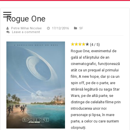
Rogue One
Petre Mihai Nicolae
17/12/2016
SF
Leave a comment
(4 / 5)
Rogue One, evenimentul de
gală al sfârșitului de an
cinematografic, funcționează
atât ca un prequel al primului
film, A new hope, dar și ca un
spin off, pe de o parte, are
strânsă legătură cu saga Star
Wars, pe de altă parte, se
distinge de celelalte filme prin
introducerea unor noi
personaje și lipsa, în mare
parte, a celor cu care suntem
obișnuiți.