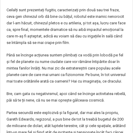
Ceilalți sunt prezentați fugitiv, caracterizați prin două sau trei fraze,
ceva gen chinezul orb dă bine cu bățul, robotul este inamic nenorocit
dar l-am hăcuit, chinezul pletos e cu artileria, și tot așa, lucru care face
ca, spre final, momentele dramatice să nu aibă impactul emoțional la
care m-aș fi așteptat, adică eu voiam să dau cu irigațiile în sală când
se întâmpla să se mai crape prin film.
Până se încinge acțiunea suntem plimbați ca vodă prin lobodă pe fel
și fel de planete cu nume ciudate care vor rămâne întipărite doar în
mintea fanilor înrăiți. Nu mai zic de extratereștrii care populau acele
planete care de care mai umani ca fizionomie. Pe bune, în tot universul
mai toate orătăniile arată ca oamenii? Hai cu imaginația, ce dracului.
Bre, cam gata cu negativismul, apoi când se încinge activitatea rebelă,
păi să te ții nene, că nu se mai oprește gâlceava cosmică.
Partea secundă este explozivă și la figurat, dar mai ales la propriu,
Gareth Edwards, regizorul, a pus bine de tot la treabă bugetul de 200
de milioane de dolari, atât luptele terestre, cât și cele spațiale, arătând
într-un mare fel și fiind atât de incitante și tensionate încât faci cârcei