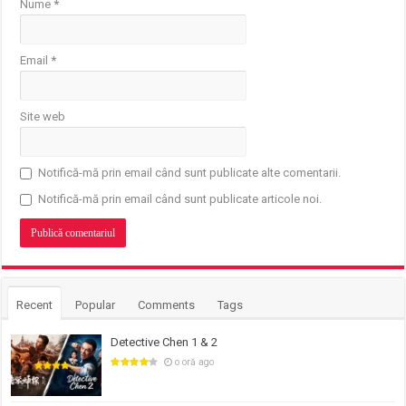
Nume
*
Email
*
Site web
Notifică-mă prin email când sunt publicate alte comentarii.
Notifică-mă prin email când sunt publicate articole noi.
Recent
Popular
Comments
Tags
Detective Chen 1 & 2
o oră ago