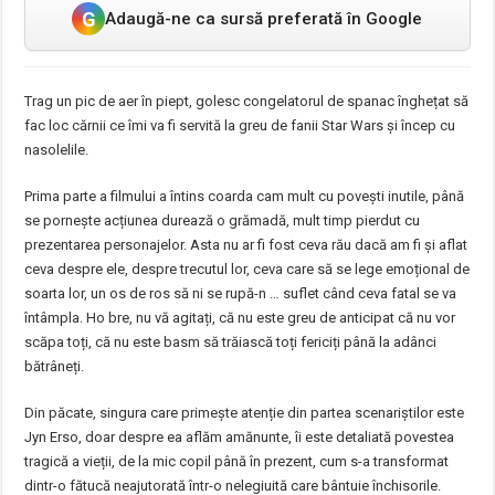
G
Adaugă-ne ca sursă preferată în Google
Trag un pic de aer în piept, golesc congelatorul de spanac înghețat să
fac loc cărnii ce îmi va fi servită la greu de fanii Star Wars și încep cu
nasolelile.
Prima parte a filmului a întins coarda cam mult cu povești inutile, până
se pornește acțiunea durează o grămadă, mult timp pierdut cu
prezentarea personajelor. Asta nu ar fi fost ceva rău dacă am fi și aflat
ceva despre ele, despre trecutul lor, ceva care să se lege emoțional de
soarta lor, un os de ros să ni se rupă-n … suflet când ceva fatal se va
întâmpla. Ho bre, nu vă agitați, că nu este greu de anticipat că nu vor
scăpa toți, că nu este basm să trăiască toți fericiți până la adânci
bătrâneți.
Din păcate, singura care primește atenție din partea scenariștilor este
Jyn Erso, doar despre ea aflăm amănunte, îi este detaliată povestea
tragică a vieții, de la mic copil până în prezent, cum s-a transformat
dintr-o fătucă neajutorată într-o nelegiuită care bântuie închisorile.