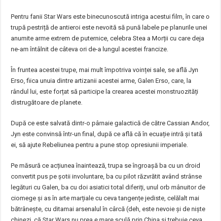
Pentru fanii Star Wars este binecunoscută intriga acestui film, în care o
trupă pestriță de antieroi este nevoită să pună labele pe planurile unei
anumite arme extrem de puternice, celebra Stea a Morții cu care deja
ne-am întâlnit de câteva ori de-a lungul acestei francize.
În fruntea acestei trupe, mai mult împotriva voinței sale, se află Jyn
Erso, fiica unuia dintre artizanii acestei arme, Galen Erso, care, la
rândul lui, este forțat să participe la crearea acestei monstruozități
distrugătoare de planete.
După ce este salvată dintr-o pârnaie galactică de către Cassian Andor,
Jyn este convinsă într-un final, după ce află că în ecuație intră și tată
ei, să ajute Rebeliunea pentru a pune stop opresiunii imperiale.
Pe măsură ce acțiunea înaintează, trupa se îngroașă ba cu un droid
convertit pus pe șotii involuntare, ba cu pilot răzvrătit având strânse
legături cu Galen, ba cu doi asiatici total diferiți, unul orb mânuitor de
ciomege și as în arte marțiale cu ceva tangențe jediste, celălalt mai
bătrânește, cu ditamai arsenalul în cârcă (deh, este nevoie și de niște
chinezi, că Star Wars nu prea e mare sculă prin China și trebuie ceva