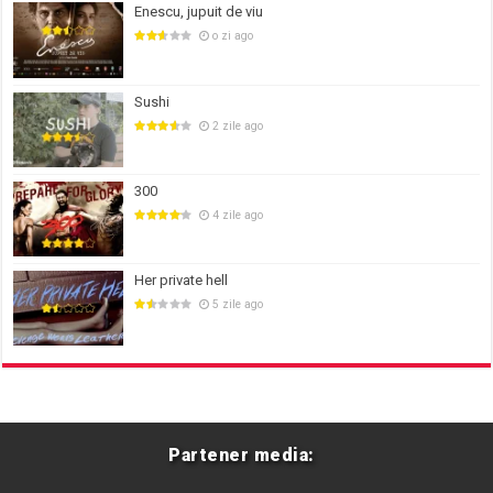
Enescu, jupuit de viu
o zi ago
Sushi
2 zile ago
300
4 zile ago
Her private hell
5 zile ago
Partener media: