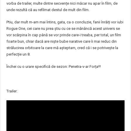
vorba de trailer, multe dintre secvențe nici măcar nu apar în film, de
unde rezultă că au refilmat destul de mult din film.
Ptiu, dar mult m-am mai întins, gata, ca o concluzie, fanii înrăiți vor iubi
Rogue One, cei care nu prea știu cu ce se mănâncă acest univers se
vor scărpina în cap până se vor prinde care-i treaba, per total, un film
foarte bun, chiar dacă are niște bube narative care îi mai reduc din
strălucirea orbitoare la care mă așteptam, cred că i se potrivește la
perfecție un 8.
Închei cu o urare specifică de sezon: Penetra-v-ar Forța!!!
Trailer: