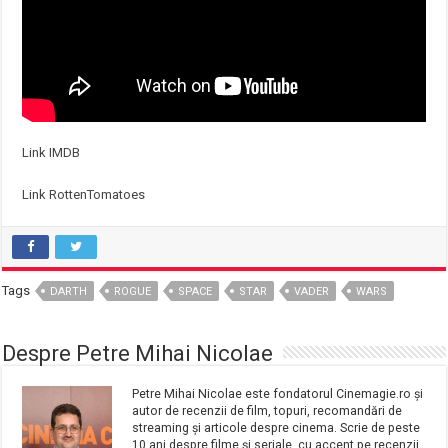
Link IMDB
Link RottenTomatoes
Tags
DARTH
ROGUE
SPACE
STAR
VADER
WARS
Despre Petre Mihai Nicolae
Petre Mihai Nicolae este fondatorul Cinemagie.ro și
autor de recenzii de film, topuri, recomandări de
streaming și articole despre cinema. Scrie de peste
10 ani despre filme și seriale, cu accent pe recenzii