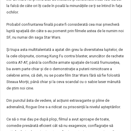
la falcă de câte ori îți cade în poală la minunățiile ce ți se întind în fața
ochilor.
Probabil confruntarea finală poate fi considerată cea mai șmecheră
luptă spațială din câte s-au pomenit prin filmele astea de le numim noi
SF, nu numai din saga Star Wars.
Și trupa asta multitalentată a ajutat din greu la diversitatea luptelor, de
la cele obișnuite, ciomag Kung Fu contra blaster, aruncător de rachete
contra AT-AT, până la conflicte armate spațiale de toată frumusețea,
ba avem parte chiar și de o demonstrație a puterii nimicitoare a
celebrei arme, că deh, nu se poate film Star Wars fără să fie folosită
Steaua Morții, până chiar și la ceva scandal cu o sabie laser mânuită
de știm noi cine.
Din punctul ăsta de vedere, al acțiunii extravagante și pline de
adrenalină, Rogue One s-a ridicat cu prisosință la nivelul așteptărilor.
Ce să o mai dau pe după plop, filmul a avut aproape de toate,
comedie presărată eficient cât să nu exagereze, conflagrație să