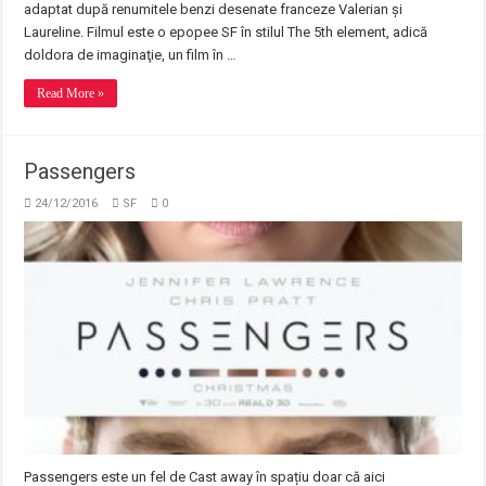
adaptat după renumitele benzi desenate franceze Valerian şi
Laureline. Filmul este o epopee SF în stilul The 5th element, adică
doldora de imaginaţie, un film în …
Read More »
Passengers
24/12/2016
SF
0
Passengers este un fel de Cast away în spațiu doar că aici