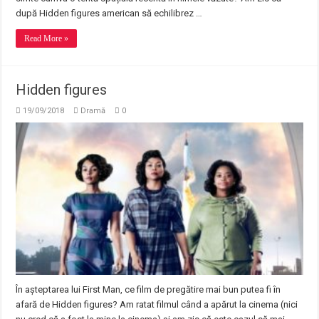
după Hidden figures american să echilibrez …
Read More »
Hidden figures
19/09/2018
Dramă
0
În așteptarea lui First Man, ce film de pregătire mai bun putea fi în
afară de Hidden figures? Am ratat filmul când a apărut la cinema (nici