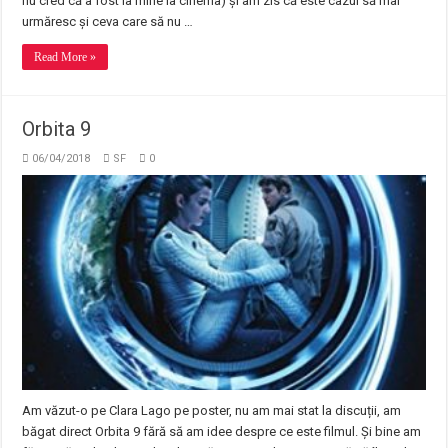
nu cred că a fost la mine la cinema) și am zis că este cazul să mai
urmăresc și ceva care să nu …
Read More »
Orbita 9
06/04/2018
SF
0
Am văzut-o pe Clara Lago pe poster, nu am mai stat la discuții, am
băgat direct Orbita 9 fără să am idee despre ce este filmul. Și bine am