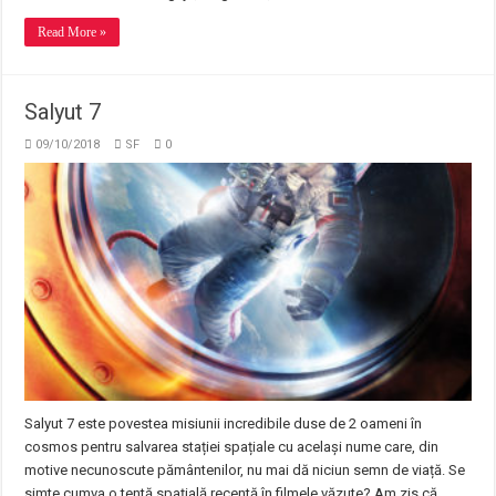
Read More »
Salyut 7
09/10/2018
SF
0
Salyut 7 este povestea misiunii incredibile duse de 2 oameni în
cosmos pentru salvarea stației spațiale cu același nume care, din
motive necunoscute pământenilor, nu mai dă niciun semn de viață. Se
simte cumva o tentă spațială recentă în filmele văzute? Am zis că