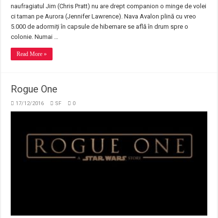
naufragiatul Jim (Chris Pratt) nu are drept companion o minge de volei
ci taman pe Aurora (Jennifer Lawrence). Nava Avalon plină cu vreo
5.000 de adormiți în capsule de hibernare se află în drum spre o
colonie. Numai …
Read More »
Rogue One
17/12/2016
SF
0