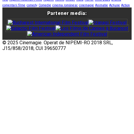
comentarii filme
comedy
Comedie
cinema românesc
cinemagie
Animatie
Acțiune
Action
Partener media:
© 2025 Cinemagie. Operat de NIPEMI-RO 2018 SRL,
J15/858/2018, CUI 39650777