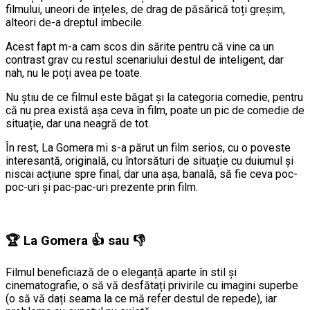
filmului, uneori de înțeles, de drag de păsărică toți greșim,
alteori de-a dreptul imbecile.
Acest fapt m-a cam scos din sărite pentru că vine ca un
contrast grav cu restul scenariului destul de inteligent, dar
nah, nu le poți avea pe toate.
Nu știu de ce filmul este băgat și la categoria comedie, pentru
că nu prea există așa ceva în film, poate un pic de comedie de
situație, dar una neagră de tot.
În rest, La Gomera mi s-a părut un film serios, cu o poveste
interesantă, originală, cu întorsături de situație cu duiumul și
niscai acțiune spre final, dar una așa, banală, să fie ceva poc-
poc-uri și pac-pac-uri prezente prin film.
🏆
La Gomera
👍
sau
👎
Filmul beneficiază de o eleganță aparte în stil și
cinematografie, o să vă desfătați privirile cu imagini superbe
(o să vă dați seama la ce mă refer destul de repede), iar