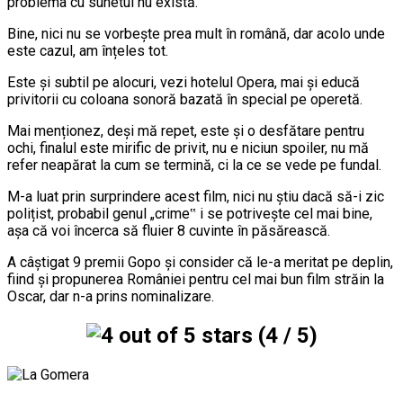
problema cu sunetul nu există.
Bine, nici nu se vorbește prea mult în română, dar acolo unde
este cazul, am înțeles tot.
Este și subtil pe alocuri, vezi hotelul Opera, mai și educă
privitorii cu coloana sonoră bazată în special pe operetă.
Mai menționez, deși mă repet, este și o desfătare pentru
ochi, finalul este mirific de privit, nu e niciun spoiler, nu mă
refer neapărat la cum se termină, ci la ce se vede pe fundal.
M-a luat prin surprindere acest film, nici nu știu dacă să-i zic
polițist, probabil genul „crime‟ i se potrivește cel mai bine,
așa că voi încerca să fluier 8 cuvinte în păsărească.
A câștigat 9 premii Gopo și consider că le-a meritat pe deplin,
fiind și propunerea României pentru cel mai bun film străin la
Oscar, dar n-a prins nominalizare.
(4 / 5)