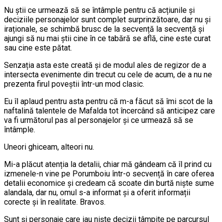
Nu știi ce urmează să se întâmple pentru că acțiunile și
deciziile personajelor sunt complet surprinzătoare, dar nu și
iraționale, se schimbă brusc de la secvență la secvență și
ajungi să nu mai știi cine în ce tabără se află, cine este curat
sau cine este pătat.
Senzația asta este creată și de modul ales de regizor de a
intersecta evenimente din trecut cu cele de acum, de a nu ne
prezenta firul poveștii într-un mod clasic.
Eu îl aplaud pentru asta pentru că m-a făcut să îmi scot de la
naftalină talentele de Mafalda tot încercând să anticipez care
va fi următorul pas al personajelor și ce urmează să se
întâmple.
Uneori ghiceam, alteori nu.
Mi-a plăcut atenția la detalii, chiar mă gândeam că îl prind cu
izmenele-n vine pe Porumboiu într-o secvență în care oferea
detalii economice și credeam că scoate din burtă niște sume
alandala, dar nu, omul s-a informat și a oferit informații
corecte și în realitate. Bravos.
Sunt și personaje care iau niște decizii tâmpite pe parcursul