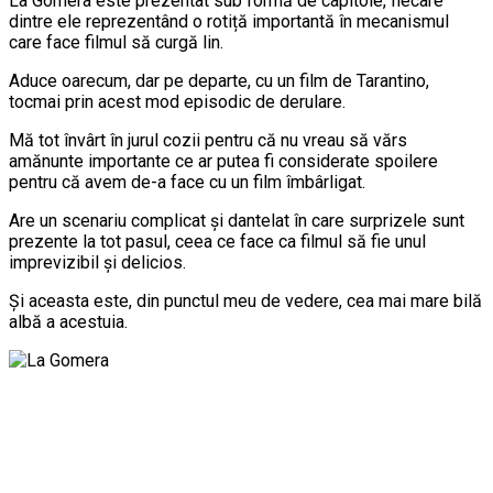
La Gomera este prezentat sub formă de capitole, fiecare
dintre ele reprezentând o rotiță importantă în mecanismul
care face filmul să curgă lin.
Aduce oarecum, dar pe departe, cu un film de Tarantino,
tocmai prin acest mod episodic de derulare.
Mă tot învârt în jurul cozii pentru că nu vreau să vărs
amănunte importante ce ar putea fi considerate spoilere
pentru că avem de-a face cu un film îmbârligat.
Are un scenariu complicat și dantelat în care surprizele sunt
prezente la tot pasul, ceea ce face ca filmul să fie unul
imprevizibil și delicios.
Și aceasta este, din punctul meu de vedere, cea mai mare bilă
albă a acestuia.