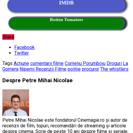
IMDB
Rotten Tomatoes
Share
Facebook
Twitter
Tags
Acțiune
comentarii filme
Corneliu Porumboiu
Droguri
La
Gomera
Nipemi Recenzii Filme
poliție
procuror
The whistlers
Despre Petre Mihai Nicolae
Petre Mihai Nicolae este fondatorul Cinemagie.ro și autor de
recenzii de film, topuri, recomandări de streaming și articole
despre cinema. Scrie de peste 10 ani despre filme și seriale,