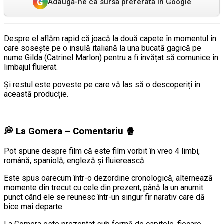
G
Adaugă-ne ca sursă preferată în Google
Despre el aflăm rapid că joacă la două capete în momentul în
care sosește pe o insulă italiană la una bucată gagică pe
nume Gilda (Catrinel Marlon) pentru a fi învățat să comunice în
limbajul fluierat.
Și restul este poveste pe care vă las să o descoperiți în
această producție.
💭
La Gomera – Comentariu
🍿
Pot spune despre film că este film vorbit în vreo 4 limbi,
română, spaniolă, engleză și fluierească.
Este spus oarecum într-o dezordine cronologică, alternează
momente din trecut cu cele din prezent, până la un anumit
punct când ele se reunesc într-un singur fir narativ care dă
bice mai departe.