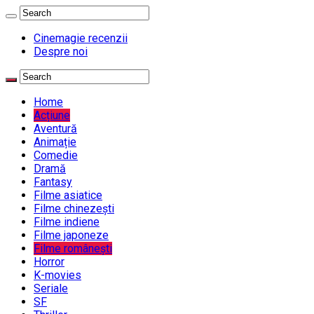
Cinemagie recenzii
Despre noi
Home
Acțiune
Aventură
Animație
Comedie
Dramă
Fantasy
Filme asiatice
Filme chinezești
Filme indiene
Filme japoneze
Filme românești
Horror
K-movies
Seriale
SF