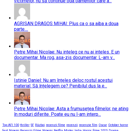
victimelor, nu să continue oda oamenilor care a...
AGRISAN DRAGOS MIHAI: Plus ca o sa aiba a doua
parte....
Petre Mihai Nicolae: Nu inteleg ce nu ai inteles. E un
documentar. Ma rog, asa-zis documentar. L-am v...
Istinie Daniel: Nu am înțeles deloc rostul acestui
material. Să înțelegem ce? Penibilul dus la e...
Petre Mihai Nicolae: Asta a frumusețea filmelor, ne ating
în moduri diferite. Poate eu nu l-am interp...
Top AFI 100
thriller
SF
Război
recenzii filme
recenzii
recenzie film
Oscar
October horror
fest
Nipemi Recenzii Filme
Nipemi
Netflix
Mister
India
Horror
filme 2025
Drama