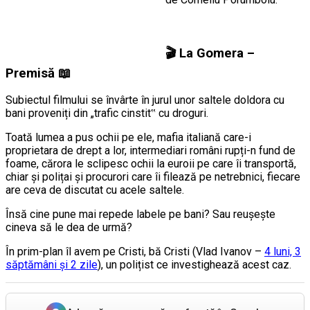
🎬
La Gomera –
Premisă
📖
Subiectul filmului se învârte în jurul unor saltele doldora cu
bani proveniți din „trafic cinstit‟ cu droguri.
Toată lumea a pus ochii pe ele, mafia italiană care-i
proprietara de drept a lor, intermediari români rupți-n fund de
foame, cărora le sclipesc ochii la euroii pe care îi transportă,
chiar și polițai și procurori care îi filează pe netrebnici, fiecare
are ceva de discutat cu acele saltele.
Însă cine pune mai repede labele pe bani? Sau reușește
cineva să le dea de urmă?
În prim-plan îl avem pe Cristi, bă Cristi (Vlad Ivanov –
4 luni, 3
săptămâni și 2 zile
), un polițist ce investighează acest caz.