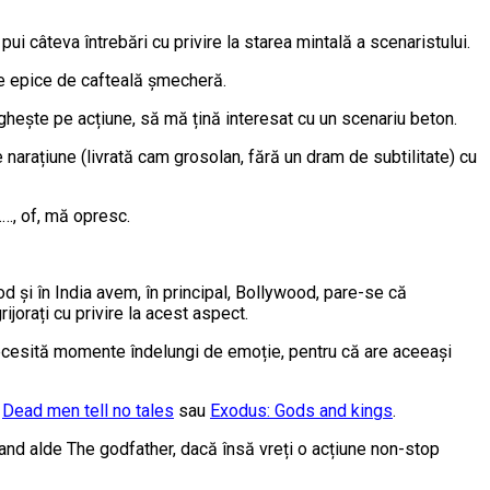
 câteva întrebări cu privire la starea mintală a scenaristului.
le epice de cafteală șmecheră.
hește pe acțiune, să mă țină interesat cu un scenariu beton.
e narațiune (livrată cam grosolan, fără un dram de subtilitate) cu
 ……, of, mă opresc.
d și în India avem, în principal, Bollywood, pare-se că
ijorați cu privire la acest aspect.
necesită momente îndelungi de emoție, pentru că are aceeași
,
Dead men tell no tales
sau
Exodus: Gods and kings
.
mand alde The godfather, dacă însă vreți o acțiune non-stop