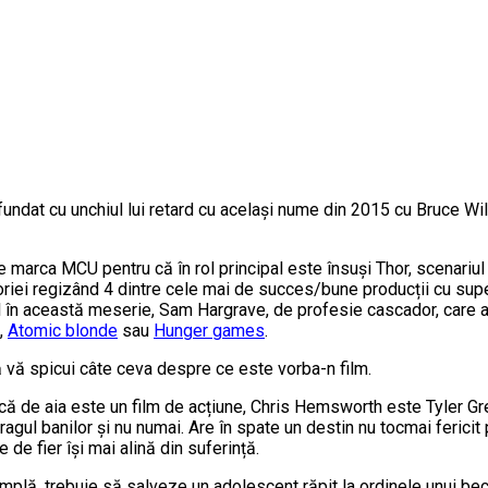
fundat cu unchiul lui retard cu același nume din 2015 cu Bruce Will
e marca MCU pentru că în rol principal este însuși Thor, scenariu
riei regizând 4 dintre cele mai de succes/bune producții cu supe
 în această meserie, Sam Hargrave, de profesie cascador, care a
,
Atomic blonde
sau
Hunger games
.
să vă spicui câte ceva despre ce este vorba-n film.
, că de aia este un film de acțiune, Chris Hemsworth este Tyler 
ragul banilor și nu numai. Are în spate un destin nu tocmai fericit
de fier își mai alină din suferință.
mplă, trebuie să salveze un adolescent răpit la ordinele unui beci