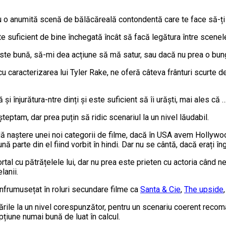
o anumită scenă de bălăcăreală contondentă care te face să-ți pui
e suficient de bine închegată încât să facă legătura între scene
ste bună, să-mi dea acțiune să mă satur, sau dacă nu prea o bung
cu caracterizarea lui Tyler Rake, ne oferă câteva frânturi scurte d
și înjurătura-ntre dinți și este suficient să îi urăști, mai ales că
ptam, dar prea puțin să ridic scenariul la un nivel lăudabil.
 dă naștere unei noi categorii de filme, dacă în USA avem Hollywoo
parte din el fiind vorbit în hindi. Dar nu se cântă, dacă erați îngr
al cu pătrățelele lui, dar nu prea este prieten cu actoria când 
lanii.
înfrumusețat în roluri secundare filme ca
Santa & Cie
,
The upside
tările la un nivel corespunzător, pentru un scenariu coerent reco
țiune numai bună de luat în calcul.