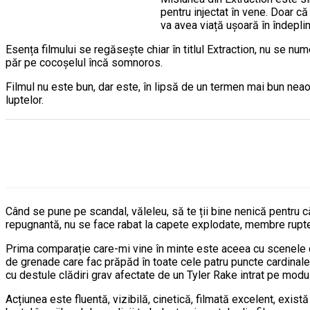
pentru injectat în vene. Doar c
va avea viață ușoară în îndeplin
Esența filmului se regăsește chiar în titlul Extraction, nu se n
păr pe cocoșelul încă somnoros.
Filmul nu este bun, dar este, în lipsă de un termen mai bun neaoș
luptelor.
Când se pune pe scandal, văleleu, să te ții bine nenică pentru c
repugnantă, nu se face rabat la capete explodate, membre rupte
Prima comparație care-mi vine în minte este aceea cu scenele din 
de grenade care fac prăpăd în toate cele patru puncte cardinale
cu destule clădiri grav afectate de un Tyler Rake intrat pe modul
Acțiunea este fluentă, vizibilă, cinetică, filmată excelent, exis