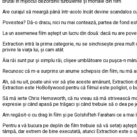
brutal în mijlocul dezordinii turbulente și mortale din film.
Are curajul să meargă până într-acolo încât devine scandalos cu 
Povestea? Dă-o dracu, nici nu mai contează, partea de fond est
La un asemenea film aștept un lucru din două: dacă nu are pove
Extraction intră la prima categorie, nu se sinchisește prea mult 
privire la viața lui, și cam atât.
Ăia răi sunt pur și simplu răi, clișee umblătoare cu pușca-n mână 
Recunosc că m-a surprins un anume schepsis din film, nu mă aște
Ah, să nu uit, poate unii vor să știe aceste amănunt, Extraction
Extraction este HoBollywood pentru că filmul este poliglot, o bună 
Să mă ierte Chris Hemsworth, că nu vreau să mă strivească mort
expresie și când apasă pe trăgaci și când trebuie să o dea pe je
Am regăsit-o cu drag în film și pe Golshifteh Farahani ce a mai 
Pentru a vă bucura pe deplin de film trebuie să vă setați aștep
tâmpă, dar extrem de bine executată, atunci Extraction este o op