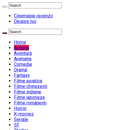
Cinemagie recenzii
Despre noi
Home
Acțiune
Aventură
Animație
Comedie
Dramă
Fantasy
Filme asiatice
Filme chinezești
Filme indiene
Filme japoneze
Filme românești
Horror
K-movies
Seriale
SF