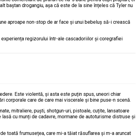
alt baștan drogangiu, așa că este de la sine înțeles că Tyler nu
cțiune aproape non-stop de ar face și unui bebeluș să-i crească
xperiența regizorului într-ale cascadoriilor și coregrafiei
dere. Este violentă, și asta este puțin spus, uneori chiar
ri corporale care de care mai viscerale și bine puse-n scenă.
e, mitraliere, puști, shotgun-uri, pistoale, cuțite, lansatoare
 se lasă cu munți de cadavre, mormane de autoturisme distruse și
, de toată frumusețea, care mi-a tăiat răsuflarea și m-a aruncat