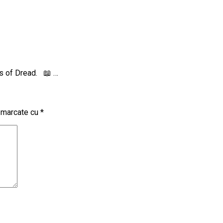
gs of Dread. 📖 …
t marcate cu
*