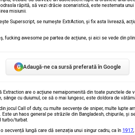
ă odrasla răpită, să vezi drăcie scenaristică, este nestemata unui 
irea misiunii.
umește Superscript, se numește ExtrAction, și fix asta livrează, a
, fucking awesome pe partea de acțiune, și aici se vede din plin e
G
Adaugă-ne ca sursă preferată în Google
ă Extraction are o acțiune nemaipomenită din toate punctele de ve
, sânge cu duiumul, ce să o mai lungesc, este doldora de vătămă
jocul Call of duty, cu multe secvențe de sniper, multe lupte armat
. Este un haos general pe străzile din Bangladesh, chipurile, și
 turbo/turbat.
tă o secvență lungă care dă senzația unui singur cadru, ca în
1917