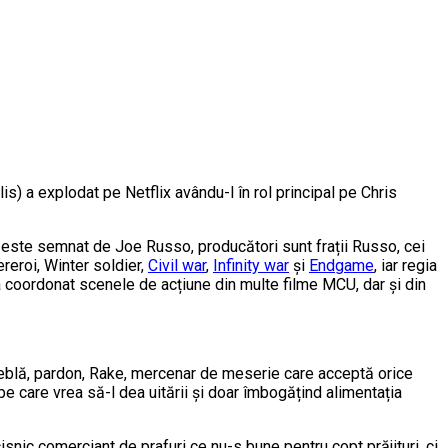
is) a explodat pe Netflix avându-l în rol principal pe Chris
l este semnat de Joe Russo, producători sunt frații Russo, cei
reroi, Winter soldier,
Civil war
,
Infinity war
și
Endgame
, iar regia
 coordonat scenele de acțiune din multe filme MCU, dar și din
Greblă, pardon, Rake, mercenar de meserie care acceptă orice
 pe care vrea să-l dea uitării și doar îmbogățind alimentația
snic comerciant de prafuri ce nu-s bune pentru copt prăjituri, ci