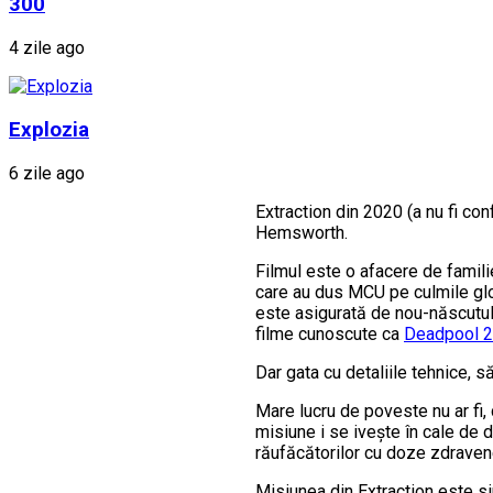
300
4 zile ago
Explozia
6 zile ago
Extraction din 2020 (a nu fi con
Hemsworth.
Filmul este o afacere de famili
care au dus MCU pe culmile glo
este asigurată de nou-născutul
filme cunoscute ca
Deadpool 2
Dar gata cu detaliile tehnice, 
Mare lucru de poveste nu ar fi
misiune i se ivește în cale de d
răufăcătorilor cu doze zdravene 
Misiunea din Extraction este si