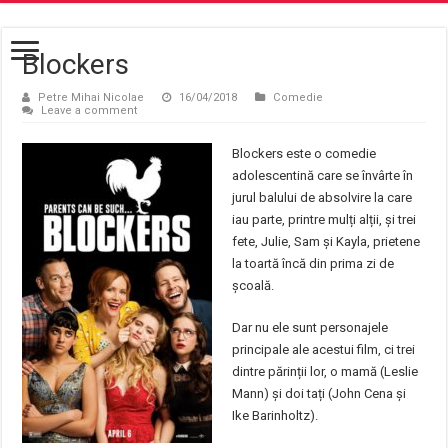
Blockers
Petre Mihai Nicolae
16/04/2018
Comedie
Leave a comment
Blockers este o comedie
adolescentină care se învârte în
jurul balului de absolvire la care
iau parte, printre mulți alții, și trei
fete, Julie, Sam și Kayla, prietene
la toartă încă din prima zi de
școală.
Dar nu ele sunt personajele
principale ale acestui film, ci trei
dintre părinții lor, o mamă (Leslie
Mann) și doi tați (John Cena și
Ike Barinholtz).