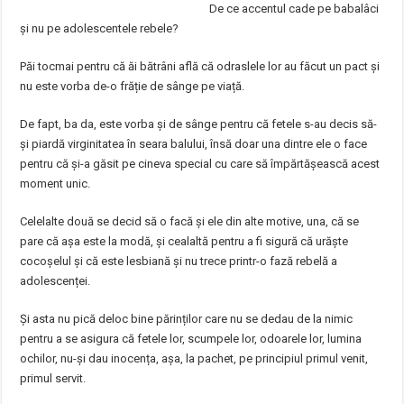
De ce accentul cade pe babalâci
și nu pe adolescentele rebele?
Păi tocmai pentru că ăi bătrâni află că odraslele lor au făcut un pact și
nu este vorba de-o frăție de sânge pe viață.
De fapt, ba da, este vorba și de sânge pentru că fetele s-au decis să-
și piardă virginitatea în seara balului, însă doar una dintre ele o face
pentru că și-a găsit pe cineva special cu care să împărtășească acest
moment unic.
Celelalte două se decid să o facă și ele din alte motive, una, că se
pare că așa este la modă, și cealaltă pentru a fi sigură că urăște
cocoșelul și că este lesbiană și nu trece printr-o fază rebelă a
adolescenței.
Și asta nu pică deloc bine părinților care nu se dedau de la nimic
pentru a se asigura că fetele lor, scumpele lor, odoarele lor, lumina
ochilor, nu-și dau inocența, așa, la pachet, pe principiul primul venit,
primul servit.