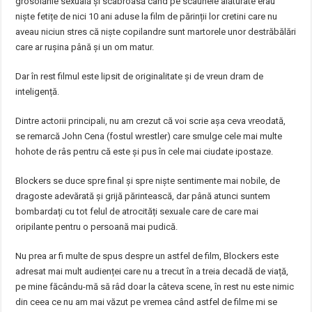
grosolănie sexuală și scabroasă când pe scaunele alăturate erau
niște fetițe de nici 10 ani aduse la film de părinții lor cretini care nu
aveau niciun stres că niște copilandre sunt martorele unor destrăbălări
care ar rușina până și un om matur.
Dar în rest filmul este lipsit de originalitate și de vreun dram de
inteligență.
Dintre actorii principali, nu am crezut că voi scrie așa ceva vreodată,
se remarcă John Cena (fostul wrestler) care smulge cele mai multe
hohote de râs pentru că este și pus în cele mai ciudate ipostaze.
Blockers se duce spre final și spre niște sentimente mai nobile, de
dragoste adevărată și grijă părintească, dar până atunci suntem
bombardați cu tot felul de atrocități sexuale care de care mai
oripilante pentru o persoană mai pudică.
Nu prea ar fi multe de spus despre un astfel de film, Blockers este
adresat mai mult audienței care nu a trecut în a treia decadă de viață,
pe mine făcându-mă să râd doar la câteva scene, în rest nu este nimic
din ceea ce nu am mai văzut pe vremea când astfel de filme mi se