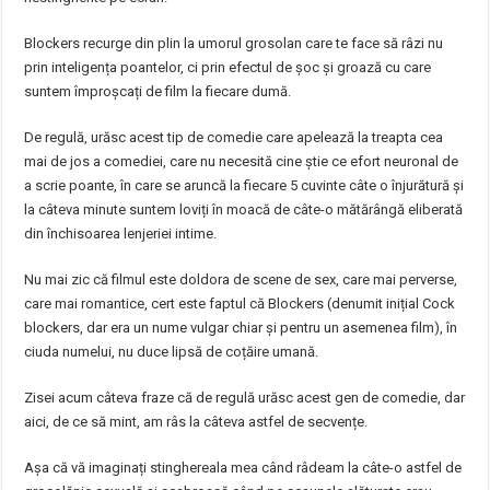
Blockers recurge din plin la umorul grosolan care te face să râzi nu
prin inteligența poantelor, ci prin efectul de șoc și groază cu care
suntem împroșcați de film la fiecare dumă.
De regulă, urăsc acest tip de comedie care apelează la treapta cea
mai de jos a comediei, care nu necesită cine știe ce efort neuronal de
a scrie poante, în care se aruncă la fiecare 5 cuvinte câte o înjurătură și
la câteva minute suntem loviți în moacă de câte-o mătărângă eliberată
din închisoarea lenjeriei intime.
Nu mai zic că filmul este doldora de scene de sex, care mai perverse,
care mai romantice, cert este faptul că Blockers (denumit inițial Cock
blockers, dar era un nume vulgar chiar și pentru un asemenea film), în
ciuda numelui, nu duce lipsă de coțăire umană.
Zisei acum câteva fraze că de regulă urăsc acest gen de comedie, dar
aici, de ce să mint, am râs la câteva astfel de secvențe.
Așa că vă imaginați stinghereala mea când râdeam la câte-o astfel de