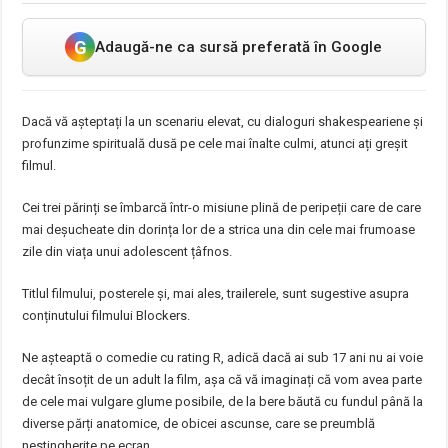
G
Adaugă-ne ca sursă preferată în Google
Dacă vă așteptați la un scenariu elevat, cu dialoguri shakespeariene și
profunzime spirituală dusă pe cele mai înalte culmi, atunci ați greșit
filmul.
Cei trei părinți se îmbarcă într-o misiune plină de peripeții care de care
mai deșucheate din dorința lor de a strica una din cele mai frumoase
zile din viața unui adolescent țâfnos.
Titlul filmului, posterele și, mai ales, trailerele, sunt sugestive asupra
conținutului filmului Blockers.
Ne așteaptă o comedie cu rating R, adică dacă ai sub 17 ani nu ai voie
decât însoțit de un adult la film, așa că vă imaginați că vom avea parte
de cele mai vulgare glume posibile, de la bere băută cu fundul până la
diverse părți anatomice, de obicei ascunse, care se preumblă
nestingherite pe ecran.