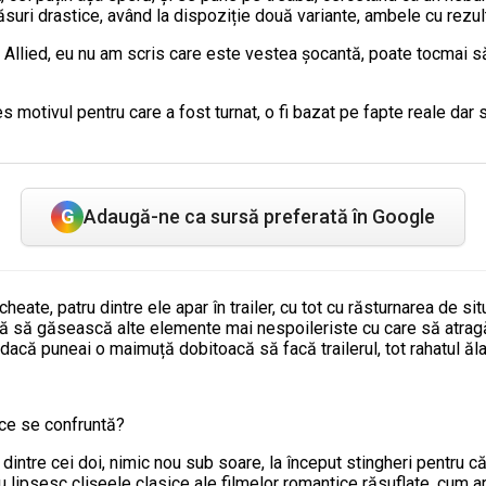
măsuri drastice, având la dispoziție două variante, ambele cu rezult
ui Allied, eu nu am scris care este vestea șocantă, poate tocmai s
nțeles motivul pentru care a fost turnat, o fi bazat pe fapte reale d
G
Adaugă-ne ca sursă preferată în Google
heate, patru dintre ele apar în trailer, cu tot cu răsturnarea de sit
ilă să găsească alte elemente mai nespoileriste cu care să atrag
 dacă puneai o maimuță dobitoacă să facă trailerul, tot rahatul ăla 
u ce se confruntă?
dintre cei doi, nimic nou sub soare, la început stingheri pentru c
nu lipsesc clișeele clasice ale filmelor romantice răsuflate, cum a