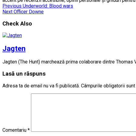
accent pe recenzii accesibile, opinii personale și ghiduri pentr
Previous
Underworld: Blood wars
Next
Officer Downe
Check Also
Jagten
Jagten (The Hunt) marchează prima colaborare dintre Thomas Vin
Lasă un răspuns
Adresa ta de email nu va fi publicată.
Câmpurile obligatorii sun
Comentariu
*