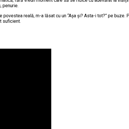
nematică, fără vreun moment care să se ridice cu adevărat la înălț
, penurie.
 de povestea reală, m-a lăsat cu un “Așa și? Asta-i tot?” pe buze. P
 suficient.