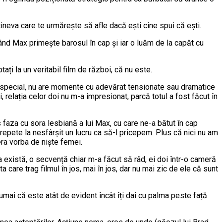
cineva care te urmărește să afle dacă ești cine spui că ești.
când Max primește barosul în cap și iar o luăm de la capăt cu
ți la un veritabil film de război, că nu este.
imic special, nu are momente cu adevărat tensionate sau dramatice
relația celor doi nu m-a impresionat, parcă totul a fost făcut în
s faza cu sora lesbiană a lui Max, cu care ne-a bătut în cap
repete la nesfârșit un lucru ca să-l pricepem. Plus că nici nu am
era vorba de niște femei.
rea există, o secvență chiar m-a făcut să râd, ei doi într-o cameră
a care trag filmul în jos, mai în jos, dar nu mai zic de ele că sunt
umai că este atât de evident încât îți dai cu palma peste față