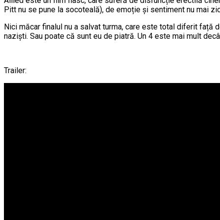
Allied este un film flasc, care suferă de disfuncție erectilă ci
Pitt nu se pune la socoteală), de emoție și sentiment nu mai zic
Nici măcar finalul nu a salvat turma, care este total diferit față
naziști. Sau poate că sunt eu de piatră. Un 4 este mai mult decât
Trailer: