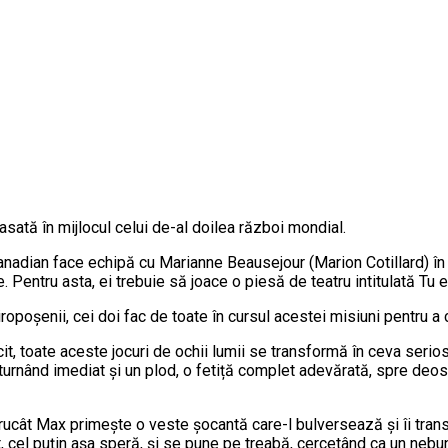
sată în mijlocul celui de-al doilea război mondial.
canadian face echipă cu Marianne Beausejour (Marion Cotillard) în
 Pentru asta, ei trebuie să joace o piesă de teatru intitulată Tu eș
siropoșenii, cei doi fac de toate în cursul acestei misiuni pentru 
it, toate aceste jocuri de ochii lumii se transformă în ceva serios
le, turnând imediat și un plod, o fetiță complet adevărată, spre deos
ntrucât Max primește o veste șocantă care-l bulversează și îi tran
t, cel puțin așa speră, și se pune pe treabă, cercetând ca un nebu