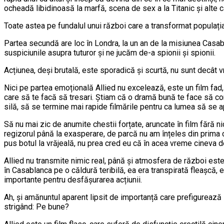
ocheadă libidinoasă la marfă, scena de sex a la Titanic și alte c
Toate astea pe fundalul unui război care a transformat populația 
Partea secundă are loc în Londra, la un an de la misiunea Casabla
suspiciunile asupra tuturor și ne jucăm de-a spionii și spionii.
Acțiunea, deși brutală, este sporadică și scurtă, nu sunt decât v
Nici pe partea emoțională Allied nu excelează, este un film fad, 
care să te facă să tresari. Știam că o dramă bună te face să con
silă, să se termine mai rapide filmările pentru ca lumea să se 
Să nu mai zic de anumite chestii forțate, aruncate în film fără n
regizorul până la exasperare, de parcă nu am înțeles din prima c
pus botul la vrăjeală, nu prea cred eu că în acea vreme cineva de
Allied nu transmite nimic real, până și atmosfera de război este u
în Casablanca pe o căldură teribilă, ea era transpirată fleașcă, el
importante pentru desfășurarea acțiunii.
Ah, și amănuntul aparent lipsit de importanță care prefigurează 
strigând: Pe bune?