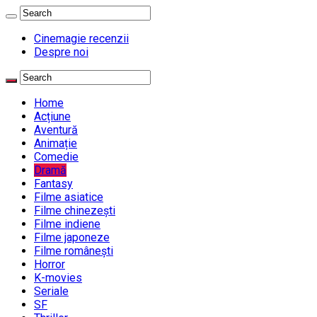
Cinemagie recenzii
Despre noi
Home
Acțiune
Aventură
Animație
Comedie
Dramă
Fantasy
Filme asiatice
Filme chinezești
Filme indiene
Filme japoneze
Filme românești
Horror
K-movies
Seriale
SF