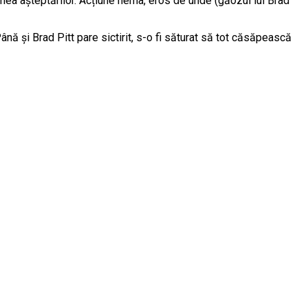
imea așteptărilor. Acțiune nema, eros de unde (găozul lui Brad
ână și Brad Pitt pare sictirit, s-o fi săturat să tot căsăpească