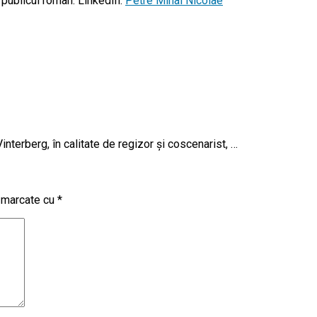
u publicul român. LinkedIn:
Petre Mihai Nicolae
terberg, în calitate de regizor și coscenarist, …
t marcate cu
*