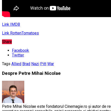
Link IMDB
Link RottenTomatoes
Share
Facebook
Twitter
Tags
Allied
Brad
Nazi
Pitt
War
Despre Petre Mihai Nicolae
Petre Mihai Nicolae este fondatorul Cinemagie.ro și autor de rec