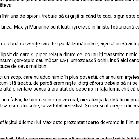
âteva.
într-una de spioni, trebuie să ai grijă și când te caci, sigur este 
nca, Max și Marianne sunt luați, își cresc în liniște fetița până 
reo două secvențe care te gâdilă la măruntaie, așa că nu vă aștepta
lipsit de sare și piper, relația dintre cei doi nu îți transmite n
sumi șervețele sau măcar să-ți umezească ochii, însă aici canci, 
apuce de ceva mai bun.
ici un scop, care nu aduc nimic în plus poveștii, chiar nu am înțele
um stă treaba, de parcă eram niște idioți cărora trebuia să ni se 
 altă orientare sexuală era atât de deschis în fața lumii, chit că 
na falsă, te simți ca într-un vis urât, nici atenția la detalii nu p
 ca scos din cutie, ceva total nerealist. Și mai sunt greșeli din ast
sfârșitul dilemei lui Max este prezentat foarte devreme în film, n