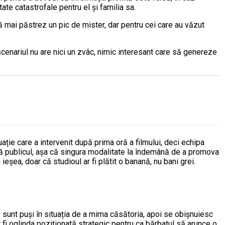
ate catastrofale pentru el și familia sa.
ă mai păstrez un pic de mister, dar pentru cei care au văzut
ar scenariul nu are nici un zvâc, nimic interesant care să genereze
uație care a intervenit după prima oră a filmului, deci echipa
ă publicul, așa că singura modalitate la îndemână de a promova
ieșea, doar că studioul ar fi plătit o banană, nu bani grei.
ă sunt puși în situația de a mima căsătoria, apoi se obișnuiesc
r fi oglinda poziționată strategic pentru ca bărbatul să arunce o