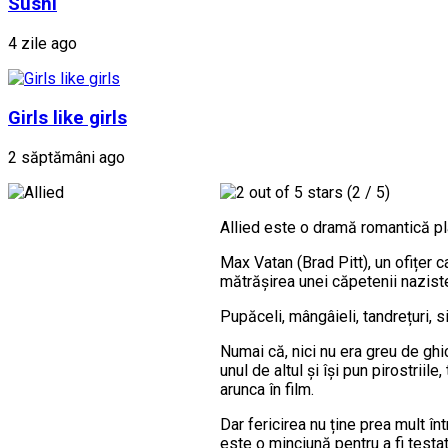
Sushi
4 zile ago
Girls like girls
2 săptămâni ago
(2 / 5)
Allied este o dramă romantică pla
Max Vatan (Brad Pitt), un ofițer 
mătrășirea unei căpetenii naziste.
Pupăceli, mângâieli, tandrețuri, 
Numai că, nici nu era greu de ghic
unul de altul și își pun pirostrii
arunca în film.
Dar fericirea nu ține prea mult î
este o minciună pentru a fi testa