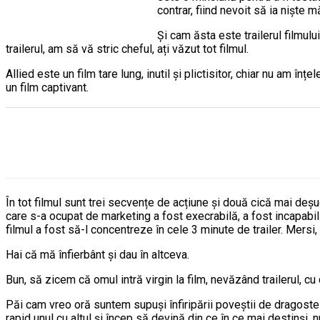
contrar, fiind nevoit să ia niște 
Și cam ăsta este trailerul filmul
trailerul, am să vă stric cheful, ați văzut tot filmul.
Allied este un film tare lung, inutil și plictisitor, chiar nu am î
un film captivant.
În tot filmul sunt trei secvențe de acțiune și două cică mai deșuc
care s-a ocupat de marketing a fost execrabilă, a fost incapab
filmul a fost să-l concentreze în cele 3 minute de trailer. Mersi,
Hai că mă înfierbânt și dau în altceva.
Bun, să zicem că omul intră virgin la film, nevăzând trailerul, c
Păi cam vreo oră suntem supuși înfiripării poveștii de dragoste 
rapid unul cu altul și încep să devină din ce în ce mai destinși, 