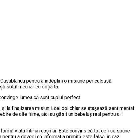
 Casablanca pentru a îndeplini o misiune periculoasă,
ti soțul meu iar eu soția ta.
a convinge lumea că sunt cuplul perfect.
 și la finalizarea misiunii, cei doi chiar se atașează sentimental
ebire de alte filme, aici au găsit un bebeluș real pentru a-l
sformă viața într-un coșmar. Este convins că tot ce i se spune
n pentru a dovedi că informația primită este falsă, în caz