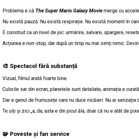
Problema e că
The Super Mario Galaxy Movie
merge cu accelera
Nu există pauză. Nu există respirație. Nu există moment în care 
E construit ca un nivel de joc: urmărire, salvare, spargere, resetare
Acțiunea e non-stop, dar după un timp nu mai simți nimic. Devin
🎨 Spectacol fără substanță
Vizual, filmul arată foarte bine.
Culorile sar din ecran, planetele sunt detaliate, animația e curată
Dar e genul de frumusețe care nu duce nicăieri. Nu ai senzația d
Te uiți și zici „a, da, asta e din jocul ăla, doar că nu e atât de pi
🧩 Poveste și fan service