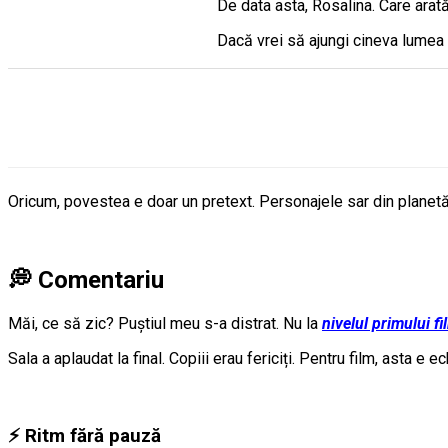
De data asta, Rosalina. Care ara
Dacă vrei să ajungi cineva lumea 
Oricum, povestea e doar un pretext. Personajele sar din planetă î
💭 Comentariu
Măi, ce să zic? Puștiul meu s-a distrat. Nu la
nivelul primului fi
Sala a aplaudat la final. Copiii erau fericiți. Pentru film, asta e e
⚡ Ritm fără pauză