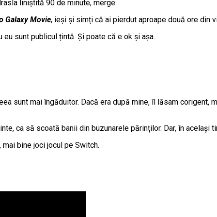
drasla liniștită 90 de minute, merge.
o Galaxy Movie
, ieși și simți că ai pierdut aproape două ore din v
eu sunt publicul țintă. Și poate că e ok și așa.
ceea sunt mai îngăduitor. Dacă era după mine, îl lăsam corigent, ma
, ca să scoată banii din buzunarele părinților. Dar, în același tim
 mai bine joci jocul pe Switch.