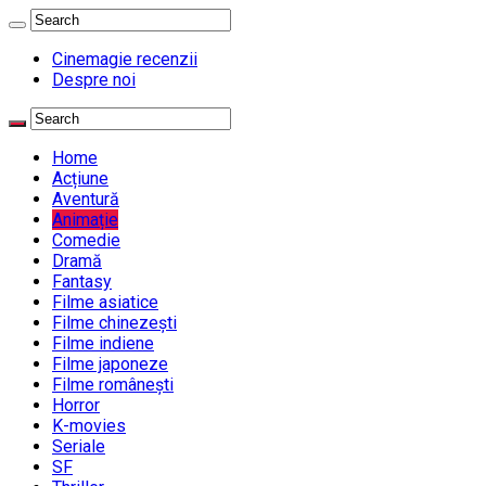
Cinemagie recenzii
Despre noi
Home
Acțiune
Aventură
Animație
Comedie
Dramă
Fantasy
Filme asiatice
Filme chinezești
Filme indiene
Filme japoneze
Filme românești
Horror
K-movies
Seriale
SF