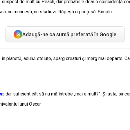
tă suspect de mult cu Peach, dar probabil e doar o coincidență c
aia, nu muncești, nu studiezi. Răpești o prințesă. Simplu.
G
Adaugă-ne ca sursă preferată în Google
n planetă, adună steluțe, sparg creaturi și merg mai departe. Ca în
lm
, dar suficient cât să nu mă întrebe „mai e mult?”. Și asta, sincer
chivalentul unui Oscar.