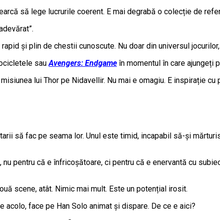
earcă să lege lucrurile coerent. E mai degrabă o colecție de refer
 adevărat”.
rapid și plin de chestii cunoscute. Nu doar din universul jocurilor, c
ocicletele sau
Avengers: Endgame
în momentul în care ajungeți 
misiunea lui Thor pe Nidavellir. Nu mai e omagiu. E inspirație cu 
tarii să fac pe seama lor. Unul este timid, incapabil să-și mărturi
 nu pentru că e înfricoșătoare, ci pentru că e enervantă cu subiec
ouă scene, atât. Nimic mai mult. Este un potențial irosit.
e acolo, face pe Han Solo animat și dispare. De ce e aici?