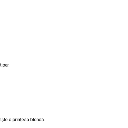
 par.
ește o prințesă blondă.