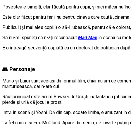
Povestea e simplă, clar făcută pentru copii, și nici măcar nu înc
Este clar făcut pentru fani, nu pentru cineva care caută „cinema
Publicul (și mai ales copiii) o să-l iubească, pentru că e colorat, 
Să nu-mi spuneți că n-ați recunoscut
Mad Max
în scena cu mot
E o întreagă secvență copiată ca un doctorat de politician după 
👥 Personaje
Mario și Luigi sunt aceiași din primul film, chiar nu am ce comen
mărturisească, dar n-are cui.
Răul principal este acum Bowser Jr. Urăști instantaneu piticania,
pierde și urlă că jocul e prost.
Intră în scenă și Yoshi. Dă din cap, scoate limba, e amuzant în d
La fel cum e și Fox McCloud. Apare din senin, se învârte puțin p