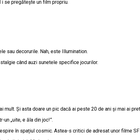
 i se pregătește un film propriu.
le sau decorurile. Nah, este Illumination.
talgie când auzi sunetele specifice jocurilor.
 mult. Și asta doare un pic dacă ai peste 20 de ani și mai ai pret
-un „uite, e ăla din joc!”.
spire în spațiul cosmic. Astea-s critici de adresat unor filme SF