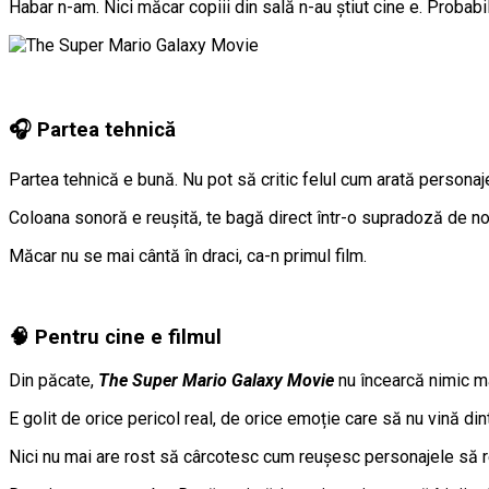
Habar n-am. Nici măcar copiii din sală n-au știut cine e. Probabil
🎧 Partea tehnică
Partea tehnică e bună. Nu pot să critic felul cum arată personaje
Coloana sonoră e reușită, te bagă direct într-o supradoză de nos
Măcar nu se mai cântă în draci, ca-n primul film.
🧠 Pentru cine e filmul
Din păcate,
The Super Mario Galaxy Movie
nu încearcă nimic mai
E golit de orice pericol real, de orice emoție care să nu vină dintr
Nici nu mai are rost să cârcotesc cum reușesc personajele să re