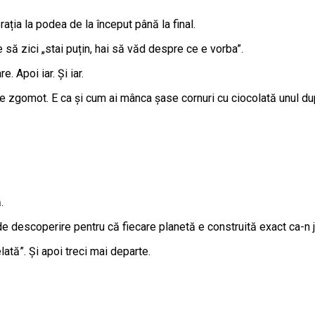
ția la podea de la început până la final.
să zici „stai puțin, hai să văd despre ce e vorba”.
. Apoi iar. Și iar.
e zgomot. E ca și cum ai mânca șase cornuri cu ciocolată unul dup
.
e descoperire pentru că fiecare planetă e construită exact ca-n jo
xelată”. Și apoi treci mai departe.