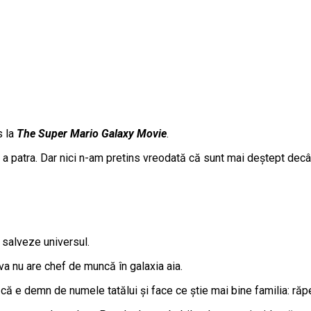
s la
The Super Mario Galaxy Movie
.
a a patra. Dar nici n-am pretins vreodată că sunt mai deștept decât
 salveze universul.
va nu are chef de muncă în galaxia aia.
ă e demn de numele tatălui și face ce știe mai bine familia: răp