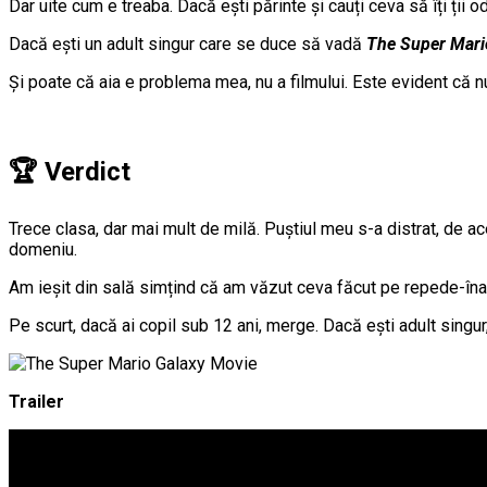
Dar uite cum e treaba. Dacă ești părinte și cauți ceva să îți ții o
Dacă ești un adult singur care se duce să vadă
The Super Mari
Și poate că aia e problema mea, nu a filmului. Este evident că nu 
🏆 Verdict
Trece clasa, dar mai mult de milă. Puștiul meu s-a distrat, de a
domeniu.
Am ieșit din sală simțind că am văzut ceva făcut pe repede-înainte
Pe scurt, dacă ai copil sub 12 ani, merge. Dacă ești adult singur,
Trailer