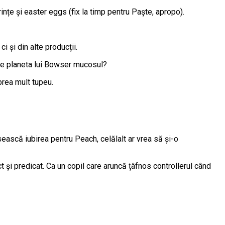
ințe și easter eggs (fix la timp pentru Paște, apropo).
i și din alte producții.
pe planeta lui Bowser mucosul?
prea mult tupeu.
sească iubirea pentru Peach, celălalt ar vrea să și-o
t și predicat. Ca un copil care aruncă țâfnos controllerul când