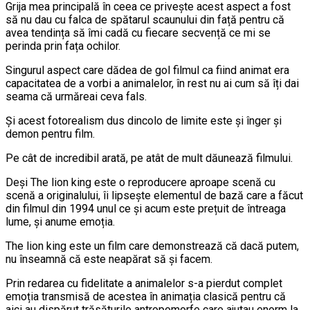
Grija mea principală în ceea ce privește acest aspect a fost
să nu dau cu falca de spătarul scaunului din față pentru că
avea tendința să îmi cadă cu fiecare secvență ce mi se
perinda prin fața ochilor.
Singurul aspect care dădea de gol filmul ca fiind animat era
capacitatea de a vorbi a animalelor, în rest nu ai cum să îți dai
seama că urmăreai ceva fals.
Și acest fotorealism dus dincolo de limite este și înger și
demon pentru film.
Pe cât de incredibil arată, pe atât de mult dăunează filmului.
Deși The lion king este o reproducere aproape scenă cu
scenă a originalului, îi lipsește elementul de bază care a făcut
din filmul din 1994 unul ce și acum este prețuit de întreaga
lume, și anume emoția.
The lion king este un film care demonstrează că dacă putem,
nu înseamnă că este neapărat să și facem.
Prin redarea cu fidelitate a animalelor s-a pierdut complet
emoția transmisă de acestea în animația clasică pentru că
aici au dispărut trăsăturile antropomorfe care ajutau enorm la