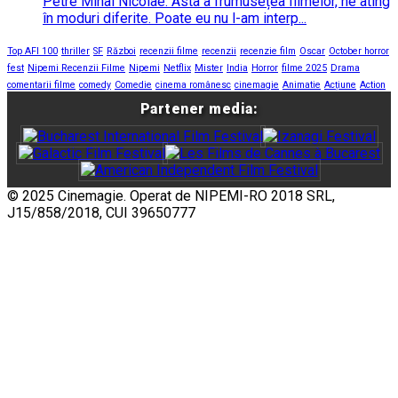
Petre Mihai Nicolae: Asta a frumusețea filmelor, ne ating
în moduri diferite. Poate eu nu l-am interp...
Top AFI 100
thriller
SF
Război
recenzii filme
recenzii
recenzie film
Oscar
October horror
fest
Nipemi Recenzii Filme
Nipemi
Netflix
Mister
India
Horror
filme 2025
Drama
comentarii filme
comedy
Comedie
cinema românesc
cinemagie
Animatie
Acțiune
Action
Partener media:
© 2025 Cinemagie. Operat de NIPEMI-RO 2018 SRL,
J15/858/2018, CUI 39650777