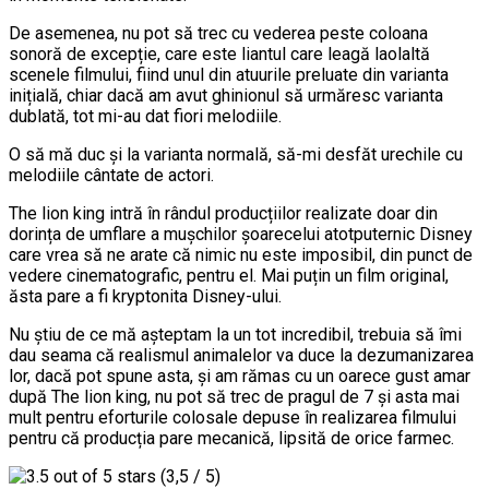
De asemenea, nu pot să trec cu vederea peste coloana
sonoră de excepție, care este liantul care leagă laolaltă
scenele filmului, fiind unul din atuurile preluate din varianta
inițială, chiar dacă am avut ghinionul să urmăresc varianta
dublată, tot mi-au dat fiori melodiile.
O să mă duc și la varianta normală, să-mi desfăt urechile cu
melodiile cântate de actori.
The lion king intră în rândul producțiilor realizate doar din
dorința de umflare a mușchilor șoarecelui atotputernic Disney
care vrea să ne arate că nimic nu este imposibil, din punct de
vedere cinematografic, pentru el. Mai puțin un film original,
ăsta pare a fi kryptonita Disney-ului.
Nu știu de ce mă așteptam la un tot incredibil, trebuia să îmi
dau seama că realismul animalelor va duce la dezumanizarea
lor, dacă pot spune asta, și am rămas cu un oarece gust amar
după The lion king, nu pot să trec de pragul de 7 și asta mai
mult pentru eforturile colosale depuse în realizarea filmului
pentru că producția pare mecanică, lipsită de orice farmec.
(3,5 / 5)