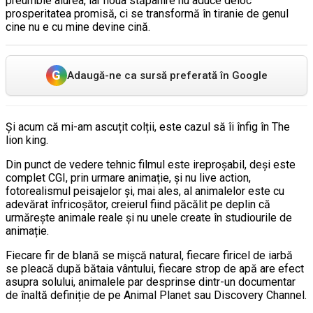
preumble aiurea, iar noua stăpânire nu aduce deloc
prosperitatea promisă, ci se transformă în tiranie de genul
cine nu e cu mine devine cină.
G
Adaugă-ne ca sursă preferată în Google
Și acum că mi-am ascuțit colții, este cazul să îi înfig în The
lion king.
Din punct de vedere tehnic filmul este ireproșabil, deși este
complet CGI, prin urmare animație, și nu live action,
fotorealismul peisajelor și, mai ales, al animalelor este cu
adevărat înfricoșător, creierul fiind păcălit pe deplin că
urmărește animale reale și nu unele create în studiourile de
animație.
Fiecare fir de blană se mișcă natural, fiecare firicel de iarbă
se pleacă după bătaia vântului, fiecare strop de apă are efect
asupra solului, animalele par desprinse dintr-un documentar
de înaltă definiție de pe Animal Planet sau Discovery Channel.