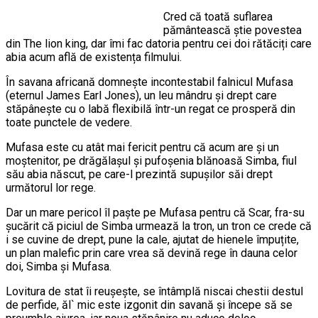
Cred că toată suflarea
pământească știe povestea
din The lion king, dar îmi fac datoria pentru cei doi rătăciți care
abia acum află de existența filmului.
În savana africană domnește incontestabil falnicul Mufasa
(eternul James Earl Jones), un leu mândru și drept care
stăpânește cu o labă flexibilă într-un regat ce prosperă din
toate punctele de vedere.
Mufasa este cu atât mai fericit pentru că acum are și un
moștenitor, pe drăgălașul și pufoșenia blănoasă Simba, fiul
său abia născut, pe care-l prezintă supușilor săi drept
următorul lor rege.
Dar un mare pericol îl paște pe Mufasa pentru că Scar, fra-su
șucărit că piciul de Simba urmează la tron, un tron ce crede că
i se cuvine de drept, pune la cale, ajutat de hienele împuțite,
un plan malefic prin care vrea să devină rege în dauna celor
doi, Simba și Mufasa.
Lovitura de stat îi reușește, se întâmplă niscai chestii destul
de perfide, ăl` mic este izgonit din savană și începe să se