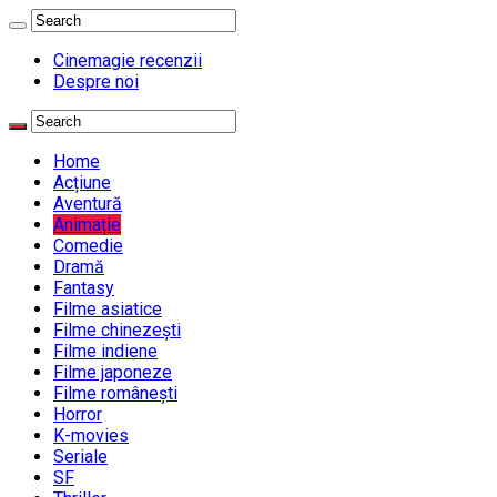
Cinemagie recenzii
Despre noi
Home
Acțiune
Aventură
Animație
Comedie
Dramă
Fantasy
Filme asiatice
Filme chinezești
Filme indiene
Filme japoneze
Filme românești
Horror
K-movies
Seriale
SF