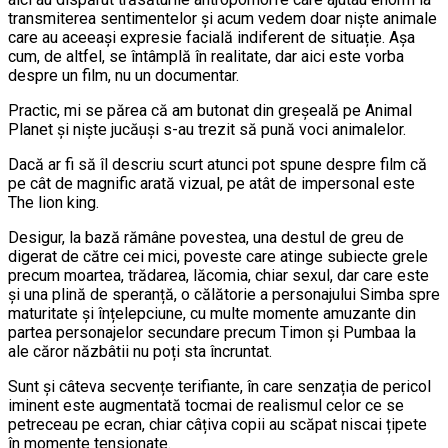
transmiterea sentimentelor și acum vedem doar niște animale
care au aceeași expresie facială indiferent de situație. Așa
cum, de altfel, se întâmplă în realitate, dar aici este vorba
despre un film, nu un documentar.
Practic, mi se părea că am butonat din greșeală pe Animal
Planet și niște jucăuși s-au trezit să pună voci animalelor.
Dacă ar fi să îl descriu scurt atunci pot spune despre film că
pe cât de magnific arată vizual, pe atât de impersonal este
The lion king.
Desigur, la bază rămâne povestea, una destul de greu de
digerat de către cei mici, poveste care atinge subiecte grele
precum moartea, trădarea, lăcomia, chiar sexul, dar care este
și una plină de speranță, o călătorie a personajului Simba spre
maturitate și înțelepciune, cu multe momente amuzante din
partea personajelor secundare precum Timon și Pumbaa la
ale căror năzbâtii nu poți sta încruntat.
Sunt și câteva secvențe terifiante, în care senzația de pericol
iminent este augmentată tocmai de realismul celor ce se
petreceau pe ecran, chiar câțiva copii au scăpat niscai țipete
în momente tensionate.