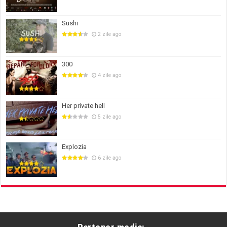
Sushi
2 zile ago
300
4 zile ago
Her private hell
5 zile ago
Explozia
6 zile ago