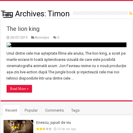
Tag Archives:
Timon
The lion king
20/07/2019
Animație
0
Unul dintre cele mai așteptate filme ale anului, The lion king, a sosit pe
marile ecrane în toată splendoarea vizuală de care este posibilă
cinematografia animată acum. Jon Favreau revine cu o nouă producție
așa-zis live-action după The jungle book și injectează cele mai noi
tehnici disponibile într-una dintre cele …
Read More »
Recent
Popular
Comments
Tags
Enescu, jupuit de viu
20 de ore ago