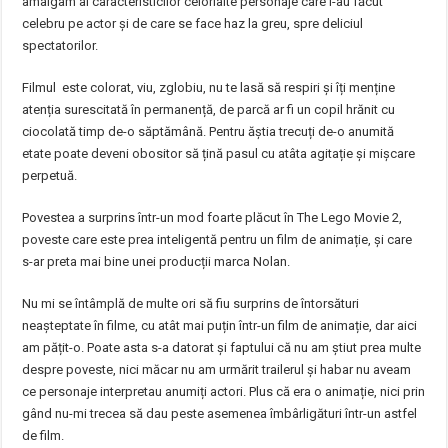
amalgam al caracteristicilor celorlalte personaje care l-au făcut
celebru pe actor și de care se face haz la greu, spre deliciul
spectatorilor.
Filmul este colorat, viu, zglobiu, nu te lasă să respiri și îți menține
atenția surescitată în permanență, de parcă ar fi un copil hrănit cu
ciocolată timp de-o săptămână. Pentru ăștia trecuți de-o anumită
etate poate deveni obositor să țină pasul cu atâta agitație și mișcare
perpetuă.
Povestea a surprins într-un mod foarte plăcut în The Lego Movie 2,
poveste care este prea inteligentă pentru un film de animație, și care
s-ar preta mai bine unei producții marca Nolan.
Nu mi se întâmplă de multe ori să fiu surprins de întorsături
neașteptate în filme, cu atât mai puțin într-un film de animație, dar aici
am pățit-o. Poate asta s-a datorat și faptului că nu am știut prea multe
despre poveste, nici măcar nu am urmărit trailerul și habar nu aveam
ce personaje interpretau anumiți actori. Plus că era o animație, nici prin
gând nu-mi trecea să dau peste asemenea îmbârligături într-un astfel
de film.