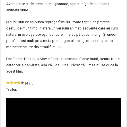
Avem parte și de mesaje emoționante, așa cum șade bine unei
animații bune.
Nici nu știu ce aș putea reproșa filmului. Poate faptul că petrece
destul de mult timp în afara universului animat, secvențe care au curs
natural în evoluția poveștii dar care mi s-au părut cam lungi. Și uneori
parcă a fost mult prea meta pentru gustul meu și m-a scos pentru
momente scurte din ritmul filmului.
Dar în rest The Lego Movie 2 este o animație foarte bună, pentru toate
categoriile de vârstă, așa că îi dau un 8. Păcat că lumea nu se duce la
acest film.
(4 / 5)
Trailer: