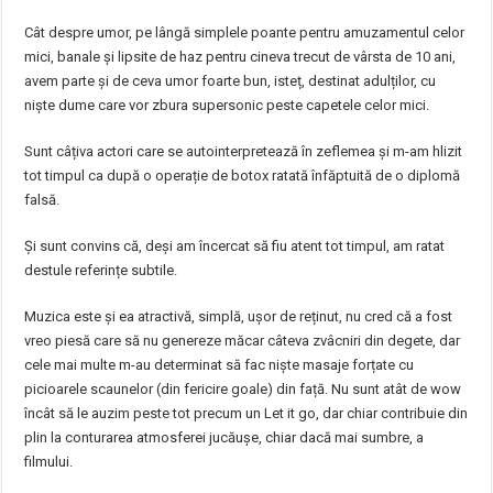
Cât despre umor, pe lângă simplele poante pentru amuzamentul celor
mici, banale și lipsite de haz pentru cineva trecut de vârsta de 10 ani,
avem parte și de ceva umor foarte bun, isteț, destinat adulților, cu
niște dume care vor zbura supersonic peste capetele celor mici.
Sunt câțiva actori care se autointerpretează în zeflemea și m-am hlizit
tot timpul ca după o operație de botox ratată înfăptuită de o diplomă
falsă.
Și sunt convins că, deși am încercat să fiu atent tot timpul, am ratat
destule referințe subtile.
Muzica este și ea atractivă, simplă, ușor de reținut, nu cred că a fost
vreo piesă care să nu genereze măcar câteva zvâcniri din degete, dar
cele mai multe m-au determinat să fac niște masaje forțate cu
picioarele scaunelor (din fericire goale) din față. Nu sunt atât de wow
încât să le auzim peste tot precum un Let it go, dar chiar contribuie din
plin la conturarea atmosferei jucăușe, chiar dacă mai sumbre, a
filmului.