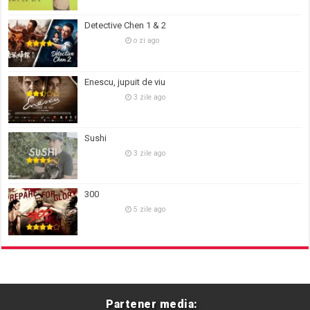
Detective Chen 1 & 2
o zi ago
Enescu, jupuit de viu
3 zile ago
Sushi
3 zile ago
300
5 zile ago
Partener media: