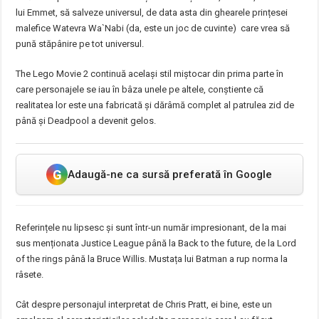
lui Emmet, să salveze universul, de data asta din ghearele prințesei
malefice Watevra Wa`Nabi (da, este un joc de cuvinte) care vrea să
pună stăpânire pe tot universul.
The Lego Movie 2 continuă același stil miștocar din prima parte în
care personajele se iau în bâza unele pe altele, conștiente că
realitatea lor este una fabricată și dărâmă complet al patrulea zid de
până și Deadpool a devenit gelos.
G
Adaugă-ne ca sursă preferată în Google
Referințele nu lipsesc și sunt într-un număr impresionant, de la mai
sus menționata Justice League până la Back to the future, de la Lord
of the rings până la Bruce Willis. Mustața lui Batman a rup norma la
râsete.
Cât despre personajul interpretat de Chris Pratt, ei bine, este un