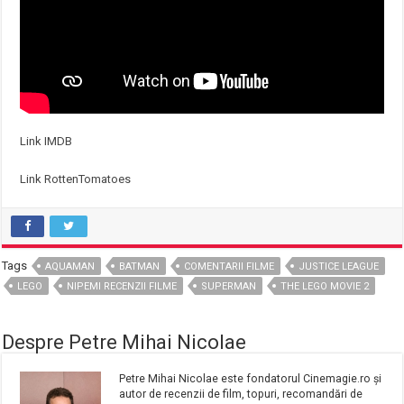
Link IMDB
Link RottenTomatoes
Tags
AQUAMAN
BATMAN
COMENTARII FILME
JUSTICE LEAGUE
LEGO
NIPEMI RECENZII FILME
SUPERMAN
THE LEGO MOVIE 2
Despre Petre Mihai Nicolae
Petre Mihai Nicolae este fondatorul Cinemagie.ro și
autor de recenzii de film, topuri, recomandări de