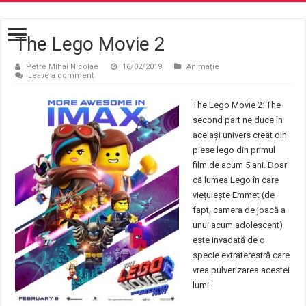
The Lego Movie 2
Petre Mihai Nicolae
16/02/2019
Animație
Leave a comment
The Lego Movie 2: The
second part ne duce în
același univers creat din
piese lego din primul
film de acum 5 ani. Doar
că lumea Lego în care
viețuiește Emmet (de
fapt, camera de joacă a
unui acum adolescent)
este invadată de o
specie extraterestră care
vrea pulverizarea acestei
lumi.