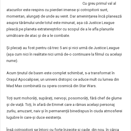
Cu greu primul val al
atacurilor este respins cu pierderi imense și cotropitorii sunt,
momentan, alungați de unde au venit. Dar amenințarea încă planează
asupra tărâmului unde totul este minunat, așa că Justice League
pleacă pe planeta extratereștrilor cu scopul de a le afla planurile
următoare de atac și de a le combate.
Și plecați au fost pentru că trec 5 ani și nici urmă de Justice League
(așa cum nici în realitate nici urmă de-o continuare la filmul cu același
nume).
Acum ținutul de basm este complet schimbat, s-a transformat în
Orașul Apocalipsei, un univers distopic ce aduce mult cu lumea din
Mad Max combinată cu opera cosmică din Star Wars.
Toți sunt mohorâți, supărați, nervoși, posomorâți, fără chef de glume
și de viață. Toți, în afară de Emmet care a rămas același personaj
zurliu, amuzant, naiv și în permanență binedispus în ciuda atmosferei
lugubre în care-și duce existența.
Însă cotropitorii se întorc cu forțe înzecite și cade, din nou, în cârca