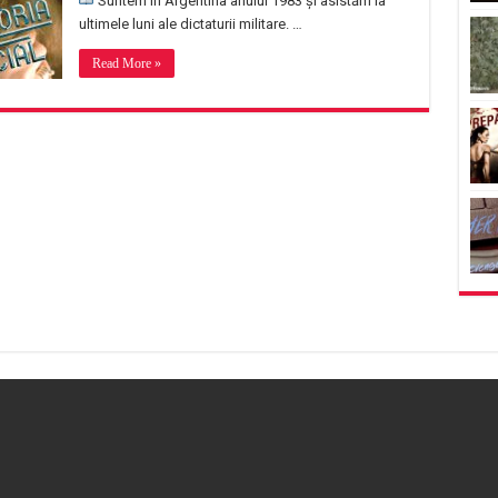
Suntem în Argentina anului 1983 și asistăm la
ultimele luni ale dictaturii militare. …
Read More »