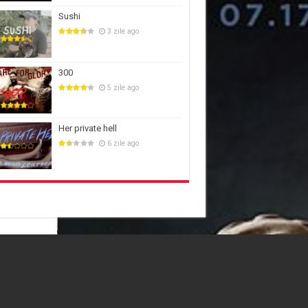
Sushi
3 zile ago
300
5 zile ago
Her private hell
6 zile ago