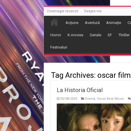
Cinemagie recenzii
Despre noi
Acțiune
Aventură
Animație
C
Horror
K-movies
Seriale
SF
Thriller
Festivaluri
Tag Archives:
oscar film
La Historia Oficial
05/08/2025
Dramă
,
Oscar Best Movie