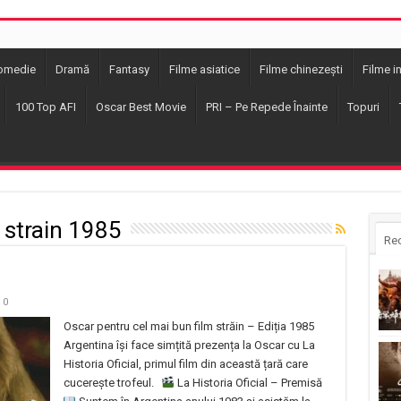
omedie
Dramă
Fantasy
Filme asiatice
Filme chinezești
Filme i
100 Top AFI
Oscar Best Movie
PRI – Pe Repede Înainte
Topuri
 strain 1985
Re
0
Oscar pentru cel mai bun film străin – Ediția 1985
Argentina își face simțită prezența la Oscar cu La
Historia Oficial, primul film din această țară care
cucerește trofeul.
La Historia Oficial – Premisă