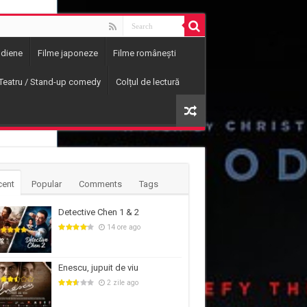
ndiene
Filme japoneze
Filme românești
Teatru / Stand-up comedy
Colțul de lectură
cent
Popular
Comments
Tags
Detective Chen 1 & 2
14 ore ago
Enescu, jupuit de viu
2 zile ago