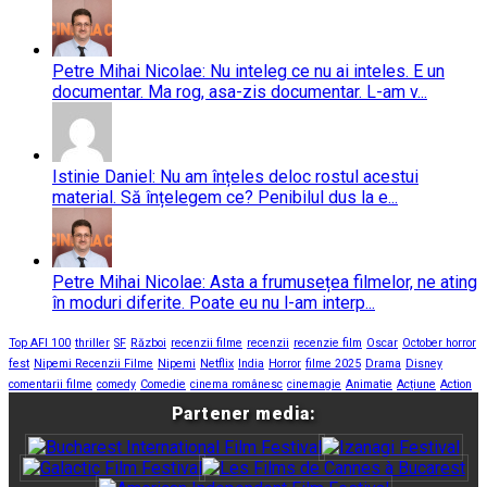
Petre Mihai Nicolae: Nu inteleg ce nu ai inteles. E un
documentar. Ma rog, asa-zis documentar. L-am v...
Istinie Daniel: Nu am înțeles deloc rostul acestui
material. Să înțelegem ce? Penibilul dus la e...
Petre Mihai Nicolae: Asta a frumusețea filmelor, ne ating
în moduri diferite. Poate eu nu l-am interp...
Top AFI 100
thriller
SF
Război
recenzii filme
recenzii
recenzie film
Oscar
October horror
fest
Nipemi Recenzii Filme
Nipemi
Netflix
India
Horror
filme 2025
Drama
Disney
comentarii filme
comedy
Comedie
cinema românesc
cinemagie
Animatie
Acțiune
Action
Partener media: