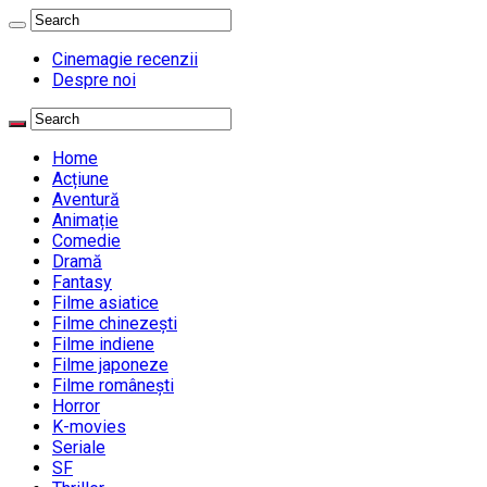
Cinemagie recenzii
Despre noi
Home
Acțiune
Aventură
Animație
Comedie
Dramă
Fantasy
Filme asiatice
Filme chinezești
Filme indiene
Filme japoneze
Filme românești
Horror
K-movies
Seriale
SF