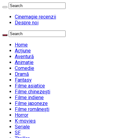
Cinemagie recenzii
Despre noi
Home
Acțiune
Aventură
Animație
Comedie
Dramă
Fantasy
Filme asiatice
Filme chinezești
Filme indiene
Filme japoneze
Filme românești
Horror
K-movies
Seriale
SF