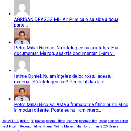
AGRISAN DRAGOS MIHAI: Plus ca o sa aiba a doua
parte....
Petre Mihai Nicolae: Nu inteleg ce nu ai inteles. E un
documentar. Ma rog, asa-zis documentar. L-am v...
Istinie Daniel: Nu am înțeles deloc rostul acestui
material. Să înțelegem ce? Penibilul dus la e...
Petre Mihai Nicolae: Asta a frumusețea filmelor, ne ating
în moduri diferite. Poate eu nu l-am interp...
Top AFI 100
thriller
SF
Război
recenzii filme
recenzii
recenzie film
Oscar
October horror
fest
Nipemi Recenzii Filme
Nipemi
Netflix
Mister
India
Horror
filme 2025
Drama