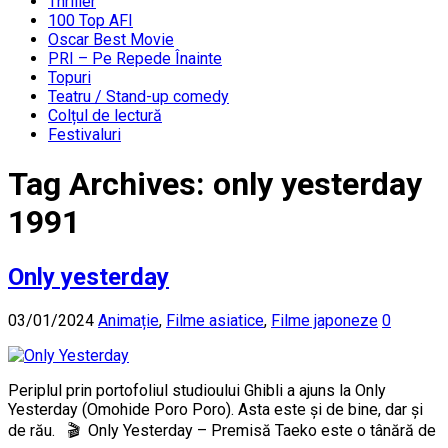
Thriller
100 Top AFI
Oscar Best Movie
PRI – Pe Repede Înainte
Topuri
Teatru / Stand-up comedy
Colțul de lectură
Festivaluri
Tag Archives:
only yesterday
1991
Only yesterday
03/01/2024
Animație
,
Filme asiatice
,
Filme japoneze
0
Periplul prin portofoliul studioului Ghibli a ajuns la Only
Yesterday (Omohide Poro Poro). Asta este și de bine, dar și
de rău. 🎬 Only Yesterday – Premisă Taeko este o tânără de