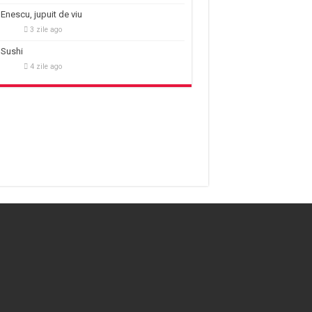
Enescu, jupuit de viu
3 zile ago
Sushi
4 zile ago