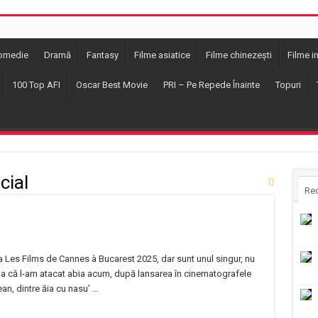
omedie
Dramă
Fantasy
Filme asiatice
Filme chinezești
Filme i
100 Top AFI
Oscar Best Movie
PRI – Pe Repede Înainte
Topuri
cial
Re
a Les Films de Cannes à Bucarest 2025, dar sunt unul singur, nu
a că l-am atacat abia acum, după lansarea în cinematografele
n, dintre ăia cu nasu’ …