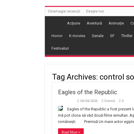
Cinemagie recenzii
Despre noi
Acțiune
Aventură
Animație
C
Horror
K-movies
Seriale
SF
Thriller
Festivaluri
Tag Archives:
control so
Eagles of the Republic
04/04/2026
Dramă
0
Eagles of the Republic a fost prezent l
mă pot clona să văd două filme simultan. Aș
românești.
Premisă Un mare actor egiptea
Read More »