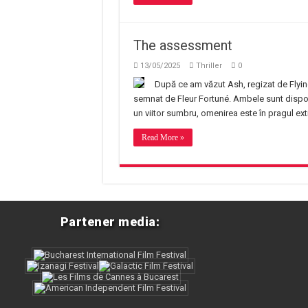
The assessment
13/05/2025
Thriller
0
După ce am văzut Ash, regizat de Flyin
semnat de Fleur Fortuné. Ambele sunt disp
un viitor sumbru, omenirea este în pragul ext
Read More »
Partener media: