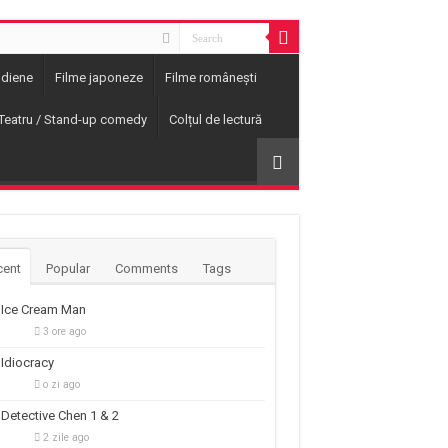
ndiene
Filme japoneze
Filme românești
Teatru / Stand-up comedy
Colțul de lectură
cent
Popular
Comments
Tags
Ice Cream Man
3 ore ago
Idiocracy
o zi ago
Detective Chen 1 & 2
2 zile ago