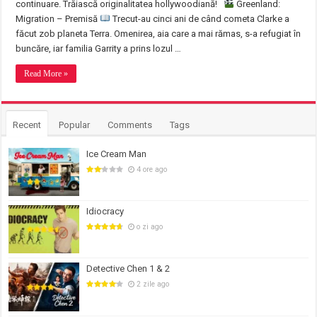
continuare. Trăiască originalitatea hollywoodiană!
Greenland:
Migration – Premisă
Trecut-au cinci ani de când cometa Clarke a
făcut zob planeta Terra. Omenirea, aia care a mai rămas, s-a refugiat în
buncăre, iar familia Garrity a prins lozul …
Read More »
Recent
Popular
Comments
Tags
Ice Cream Man
4 ore ago
Idiocracy
o zi ago
Detective Chen 1 & 2
2 zile ago