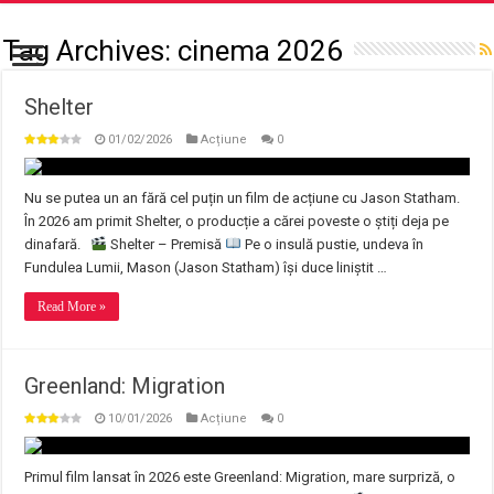
Tag Archives:
cinema 2026
Shelter
01/02/2026
Acțiune
0
Nu se putea un an fără cel puțin un film de acțiune cu Jason Statham.
În 2026 am primit Shelter, o producție a cărei poveste o știți deja pe
dinafară.
Shelter – Premisă
Pe o insulă pustie, undeva în
Fundulea Lumii, Mason (Jason Statham) își duce liniștit …
Read More »
Greenland: Migration
10/01/2026
Acțiune
0
Primul film lansat în 2026 este Greenland: Migration, mare surpriză, o