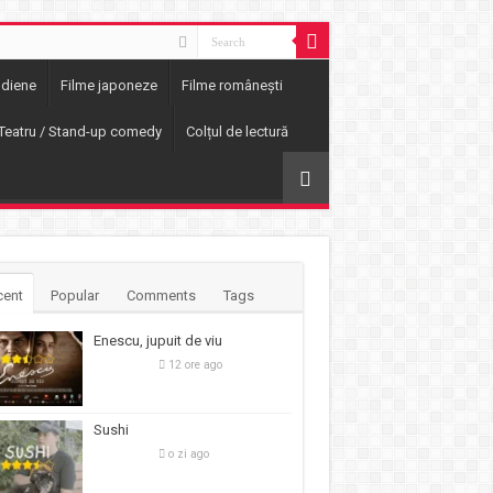
ndiene
Filme japoneze
Filme românești
Teatru / Stand-up comedy
Colțul de lectură
cent
Popular
Comments
Tags
Enescu, jupuit de viu
12 ore ago
Sushi
o zi ago