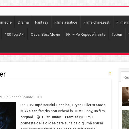
omedie
Dramă
Fantasy
Filme asiatice
Filme chinezești
Filme i
100 Top AFI
Oscar Best Movie
PRI – Pe Repede Înainte
Topuri
er
Re
I - Pe Repede Înainte
0
PRI 105 După serialul Hannibal, Bryan Fuller și Mads
Mikkelsen fac din nou echipă în Dust Bunny, un film
original. 🎬 Dust Bunny – Premisă 📖 Filmul
pornește de la o idee care sună ca o glumă spusă