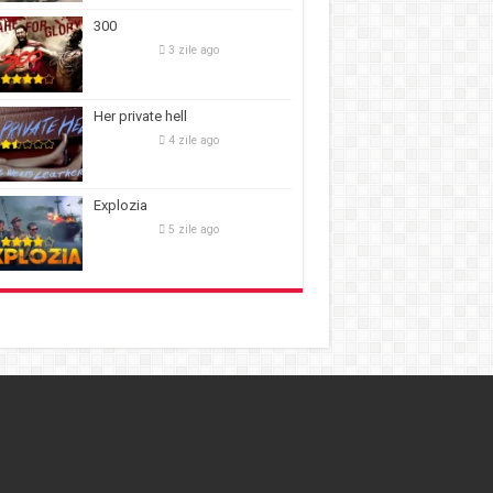
300
3 zile ago
Her private hell
4 zile ago
Explozia
5 zile ago