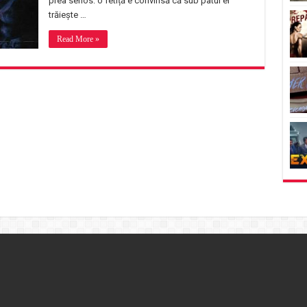
prea serios: o fetiță e convinsă că sub patul ei
trăiește …
Read More »