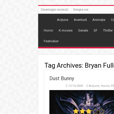
Cinemagie recenzii
Despre noi
Acțiune
Aventură
Animație
C
Horror
K-movies
Seriale
SF
Thriller
Festivaluri
Tag Archives:
Bryan Full
Dust Bunny
17/12/2025
Acțiune
,
Horror
,
PR