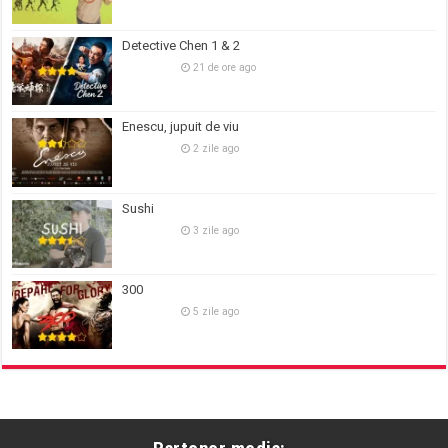
Detective Chen 1 & 2
21 de ore ago
Enescu, jupuit de viu
2 zile ago
Sushi
3 zile ago
300
5 zile ago