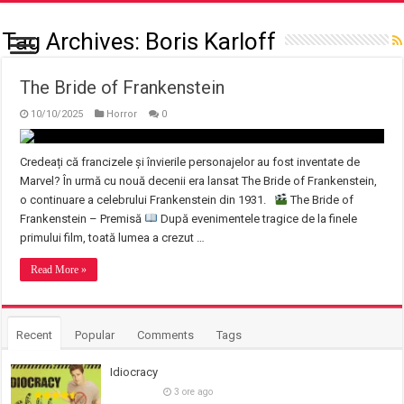
Tag Archives:
Boris Karloff
The Bride of Frankenstein
10/10/2025
Horror
0
Credeați că francizele și învierile personajelor au fost inventate de
Marvel? În urmă cu nouă decenii era lansat The Bride of Frankenstein,
o continuare a celebrului Frankenstein din 1931.
The Bride of
Frankenstein – Premisă
După evenimentele tragice de la finele
primului film, toată lumea a crezut …
Read More »
Recent
Popular
Comments
Tags
Idiocracy
3 ore ago