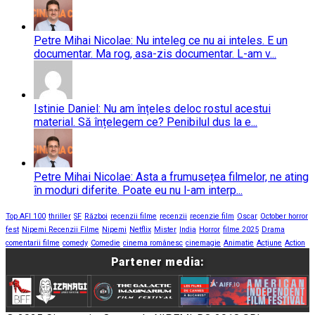
Petre Mihai Nicolae: Nu inteleg ce nu ai inteles. E un
documentar. Ma rog, asa-zis documentar. L-am v...
Istinie Daniel: Nu am înțeles deloc rostul acestui
material. Să înțelegem ce? Penibilul dus la e...
Petre Mihai Nicolae: Asta a frumusețea filmelor, ne ating
în moduri diferite. Poate eu nu l-am interp...
Top AFI 100
thriller
SF
Război
recenzii filme
recenzii
recenzie film
Oscar
October horror
fest
Nipemi Recenzii Filme
Nipemi
Netflix
Mister
India
Horror
filme 2025
Drama
comentarii filme
comedy
Comedie
cinema românesc
cinemagie
Animatie
Acțiune
Action
Partener media: