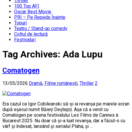
Thriller
100 Top AFI
Oscar Best Movie
PRI – Pe Repede Înainte
Topuri
Teatru / Stand-up comedy
Colțul de lectură
Festivaluri
Tag Archives:
Ada Lupu
Comatogen
13/05/2026
Dramă
,
Filme românești
,
Thriller
2
Era cazul ca Igor Cobileanski să-și ia revanșa pe marele ecran
după eșecul numit Băieți Deștepți. Așa că a venit cu
Comatogen pe scena festivalului Les Films de Cannes à
Bucarest 2025. Nu doar că și-a luat revanșa, dar a făcut-o cu
vârf și îndesat, lansând și serialul Plaha, și …