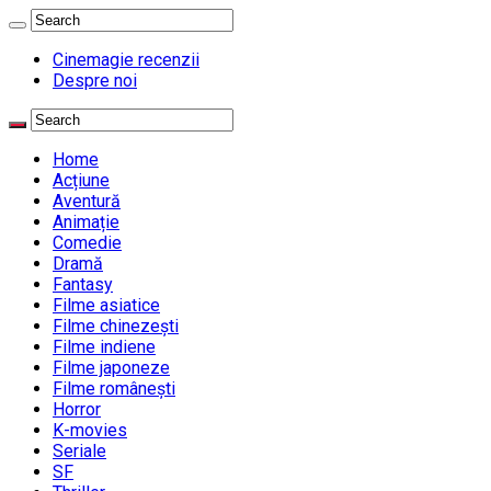
Cinemagie recenzii
Despre noi
Home
Acțiune
Aventură
Animație
Comedie
Dramă
Fantasy
Filme asiatice
Filme chinezești
Filme indiene
Filme japoneze
Filme românești
Horror
K-movies
Seriale
SF