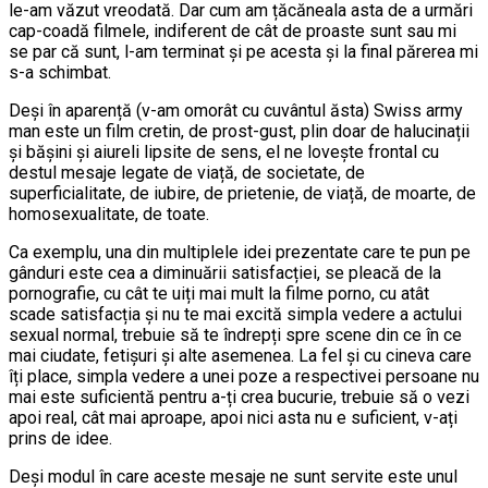
le-am văzut vreodată. Dar cum am țăcăneala asta de a urmări
cap-coadă filmele, indiferent de cât de proaste sunt sau mi
se par că sunt, l-am terminat și pe acesta și la final părerea mi
s-a schimbat.
Deși în aparență (v-am omorât cu cuvântul ăsta) Swiss army
man este un film cretin, de prost-gust, plin doar de halucinații
și bășini și aiureli lipsite de sens, el ne lovește frontal cu
destul mesaje legate de viață, de societate, de
superficialitate, de iubire, de prietenie, de viață, de moarte, de
homosexualitate, de toate.
Ca exemplu, una din multiplele idei prezentate care te pun pe
gânduri este cea a diminuării satisfacției, se pleacă de la
pornografie, cu cât te uiți mai mult la filme porno, cu atât
scade satisfacția și nu te mai excită simpla vedere a actului
sexual normal, trebuie să te îndrepți spre scene din ce în ce
mai ciudate, fetișuri și alte asemenea. La fel și cu cineva care
îți place, simpla vedere a unei poze a respectivei persoane nu
mai este suficientă pentru a-ți crea bucurie, trebuie să o vezi
apoi real, cât mai aproape, apoi nici asta nu e suficient, v-ați
prins de idee.
Deși modul în care aceste mesaje ne sunt servite este unul