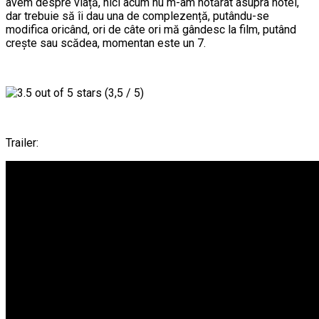
avem despre viață, nici acum nu m-am hotărât asupra notei,
dar trebuie să îi dau una de complezență, putându-se
modifica oricând, ori de câte ori mă gândesc la film, putând
crește sau scădea, momentan este un 7.
(3,5 / 5)
Trailer: