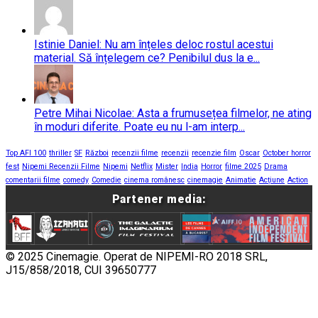
Istinie Daniel: Nu am înțeles deloc rostul acestui
material. Să înțelegem ce? Penibilul dus la e...
Petre Mihai Nicolae: Asta a frumusețea filmelor, ne ating
în moduri diferite. Poate eu nu l-am interp...
Top AFI 100
thriller
SF
Război
recenzii filme
recenzii
recenzie film
Oscar
October horror
fest
Nipemi Recenzii Filme
Nipemi
Netflix
Mister
India
Horror
filme 2025
Drama
comentarii filme
comedy
Comedie
cinema românesc
cinemagie
Animatie
Acțiune
Action
Partener media:
© 2025 Cinemagie. Operat de NIPEMI-RO 2018 SRL,
J15/858/2018, CUI 39650777