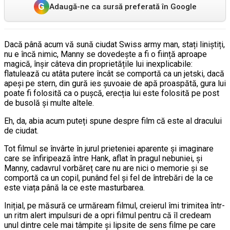
G
Adaugă-ne ca sursă preferată în Google
Dacă până acum vă sună ciudat Swiss army man, stați liniștiți,
nu e încă nimic, Manny se dovedește a fi o ființă aproape
magică, înșir câteva din proprietățile lui inexplicabile:
flatulează cu atâta putere încât se comportă ca un jetski, dacă
apeși pe stern, din gură ies șuvoaie de apă proaspătă, gura lui
poate fi folosită ca o pușcă, erecția lui este folosită pe post
de busolă și multe altele.
Eh, da, abia acum puteți spune despre film că este al dracului
de ciudat.
Tot filmul se învârte în jurul prieteniei aparente și imaginare
care se înfiripează între Hank, aflat în pragul nebuniei, și
Manny, cadavrul vorbăreț care nu are nici o memorie și se
comportă ca un copil, punând fel și fel de întrebări de la ce
este viața până la ce este masturbarea.
Inițial, pe măsură ce urmăream filmul, creierul îmi trimitea într-
un ritm alert impulsuri de a opri filmul pentru că îl credeam
unul dintre cele mai tâmpite și lipsite de sens filme pe care