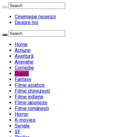
Cinemagie recenzii
Despre noi
Home
Acțiune
Aventură
Animație
Comedie
Dramă
Fantasy
Filme asiatice
Filme chinezești
Filme indiene
Filme japoneze
Filme românești
Horror
K-movies
Seriale
SF