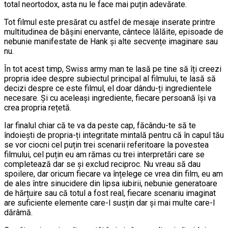
total neortodox, asta nu le face mai puțin adevărate.
Tot filmul este presărat cu astfel de mesaje inserate printre
multitudinea de bășini enervante, cântece lălăite, episoade de
nebunie manifestate de Hank și alte secvențe imaginare sau
nu.
În tot acest timp, Swiss army man te lasă pe tine să îți creezi
propria idee despre subiectul principal al filmului, te lasă să
decizi despre ce este filmul, el doar dându-ți ingredientele
necesare. Și cu aceleași ingrediente, fiecare persoană își va
crea propria rețetă.
Iar finalul chiar că te va da peste cap, făcându-te să te
îndoiești de propria-ți integritate mintală pentru că în capul tău
se vor ciocni cel puțin trei scenarii referitoare la povestea
filmului, cel puțin eu am rămas cu trei interpretări care se
completează dar se și exclud reciproc. Nu vreau să dau
spoilere, dar oricum fiecare va înțelege ce vrea din film, eu am
de ales între sinucidere din lipsa iubirii, nebunie generatoare
de hărțuire sau că totul a fost real, fiecare scenariu imaginat
are suficiente elemente care-l susțin dar și mai multe care-l
dărâmă.