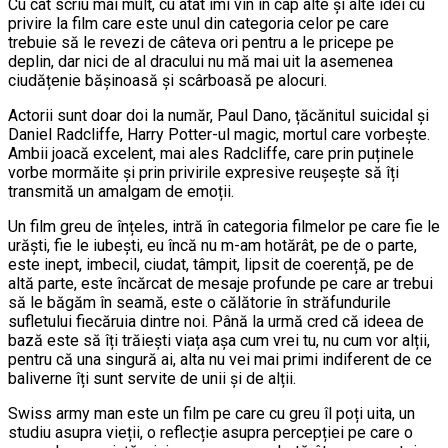
Cu cât scriu mai mult, cu atât îmi vin în cap alte și alte idei cu
privire la film care este unul din categoria celor pe care
trebuie să le revezi de câteva ori pentru a le pricepe pe
deplin, dar nici de al dracului nu mă mai uit la asemenea
ciudățenie bășinoasă și scârboasă pe alocuri.
Actorii sunt doar doi la număr, Paul Dano, țăcănitul suicidal și
Daniel Radcliffe, Harry Potter-ul magic, mortul care vorbește.
Ambii joacă excelent, mai ales Radcliffe, care prin puținele
vorbe mormăite și prin privirile expresive reușește să îți
transmită un amalgam de emoții.
Un film greu de înțeles, intră în categoria filmelor pe care fie le
urăști, fie le iubești, eu încă nu m-am hotărât, pe de o parte,
este inept, imbecil, ciudat, tâmpit, lipsit de coerență, pe de
altă parte, este încărcat de mesaje profunde pe care ar trebui
să le băgăm în seamă, este o călătorie în străfundurile
sufletului fiecăruia dintre noi. Până la urmă cred că ideea de
bază este să îți trăiești viața așa cum vrei tu, nu cum vor alții,
pentru că una singură ai, alta nu vei mai primi indiferent de ce
baliverne îți sunt servite de unii și de alții.
Swiss army man este un film pe care cu greu îl poți uita, un
studiu asupra vieții, o reflecție asupra percepției pe care o