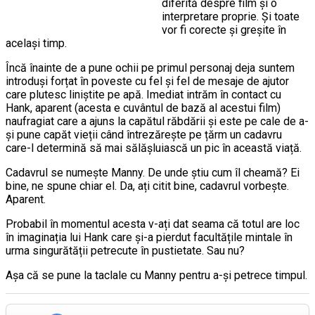
diferită despre film și o
interpretare proprie. Și toate
vor fi corecte și greșite în
același timp.
Încă înainte de a pune ochii pe primul personaj deja suntem
introduși forțat în poveste cu fel și fel de mesaje de ajutor
care plutesc liniștite pe apă. Imediat intrăm în contact cu
Hank, aparent (acesta e cuvântul de bază al acestui film)
naufragiat care a ajuns la capătul răbdării și este pe cale de a-
și pune capăt vieții când întrezărește pe țărm un cadavru
care-l determină să mai sălășluiască un pic în această viață.
Cadavrul se numește Manny. De unde știu cum îl cheamă? Ei
bine, ne spune chiar el. Da, ați citit bine, cadavrul vorbește.
Aparent.
Probabil în momentul acesta v-ați dat seama că totul are loc
în imaginația lui Hank care și-a pierdut facultățile mintale în
urma singurătății petrecute în pustietate. Sau nu?
Așa că se pune la taclale cu Manny pentru a-și petrece timpul.