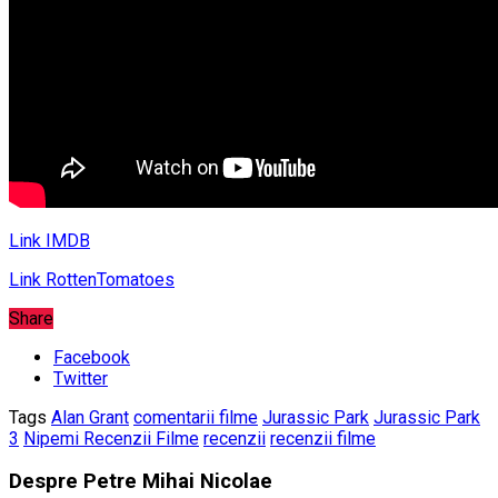
Link IMDB
Link RottenTomatoes
Share
Facebook
Twitter
Tags
Alan Grant
comentarii filme
Jurassic Park
Jurassic Park
3
Nipemi Recenzii Filme
recenzii
recenzii filme
Despre Petre Mihai Nicolae