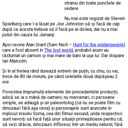
straniu din toate punctele de
vedere.
Nu mai este regizat de Steven
Spielberg care l-a lăsat pe Joe Johnston să-și facă de cap
după ce acesta trebuia să îl facă pe al doilea, dar nu a mai
putut din cauza lui Jumanji.
Apoi revine Alan Grant (Sam Neill –
Hunt for the wilderpeople
)
care a fost absent în
The lost world
, probabil acum au
răsturnat un camion și mai mare de bani la ușa lui. Dar dispare
Ian Malcolm.
Și în al treilea rând durează extrem de puțin, cu chiu, cu vai,
trece de 80 de minute, pe când celelalte două depășeau 2
ore.
Povestea împrumută elemente din precedentele producții,
adică se ia o mână de oameni, nu mercenari, ci persoane
simple, se adaugă și un paleontolog (că nu se poate film cu
dinozauri fără așa ceva) și personajele sunt aruncate în
mijlocul insulei Sorna, cea din filmul secund, unde respectivii
sunt nevoiți să facă față unor situații primejdioase pentru că,
să vezi drăcie, dinozaurii înfloresc într-un mediu natural, fără