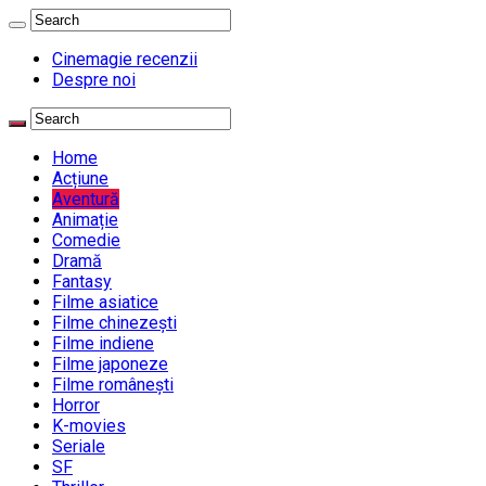
Cinemagie recenzii
Despre noi
Home
Acțiune
Aventură
Animație
Comedie
Dramă
Fantasy
Filme asiatice
Filme chinezești
Filme indiene
Filme japoneze
Filme românești
Horror
K-movies
Seriale
SF