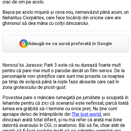
crac de om pe acolo.
Bașca pe acolo mișună și ceva nou, nemaivăzut până acum, un
Nehalitus Ciorpârtex, care face tocăniți din oricine care are
ghinionul să dea mâna cu colții dinozarului.
G
Adaugă-ne ca sursă preferată în Google
Norocul lui Jurassic Park 3 este că nu durează foarte mult
pentru că pare mai mult o parodie decât un film serios. De la
personajele non-științifice care sunt mai proaste ca noaptea
pe timp de eclipsă până la niște faze absurde care cad în
zona grotescului de prost-gust.
Povestea pare o mâncare rumegată pe jumătate și scuipată în
lehamite pentru că zici că scenariul este nefinisat, parcă toată
lumea era grăbită să-l termine cu orice preț. Nu ține cont
aproape deloc de întâmplările din
The lost world
, unii
dinozauri arată total diferit, și nu mă refer că arată mai bine
datorită avansului în CGI, ci anatomic. Băi să fie, chiar atât de
rapidă să fi fost evoluția încât să se schimbe complet unii