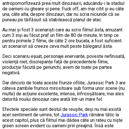
antropomorfizează prea mult dinozaurii, aducându-i la stadiul
de oameni cu gheare și pene. Fuck off, am mai citit și eu câte
una, câte alta, despre dinozauri, dar nu scria niciunde că se
puneau pe tăifăsuit să stabilească planul de atac.
Au mai și fost 3 scenariști care au scris filmul ăsta, amuzant
cum 3 inși au făcut praf un film de 80 de minute, în timp ce
pentru primele 2 filme, de câte 2 ore bucata, a fost suficient
un scenarist să creeze ceva mult peste bălegarul ăsta.
Deci scenariu eșuat, personaje enervante, poveste nefinisată,
violență niet, discrepanțe față de precedentele filme,
producție făcută pe genunchi, avem de toate pe partea
negativă.
Dar dincolo de toate aceste frunze ofilite, Jurassic Park 3 are
câteva zambile frumos mirositoare sub forma unor scene (nu
multe) de acțiune excelente, intense, înfricoșătoare, mai ales
datorită noului dinozaur care arată într-un mare fel.
Efectele speciale sunt destul de reușite, deși nu mai există
acel sentiment de uimire, tot
Jurassic Park
rămâne tătic la
acest capitol, plus că filmul mai dădea câte un rateu cu niște
green screen evident cu oameni prin preajmă. Însă este