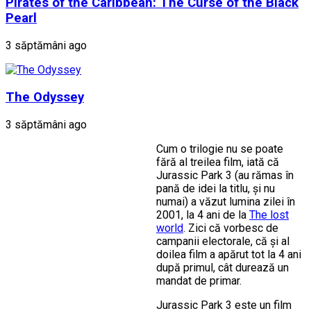
Pirates of the Caribbean: The Curse of the Black
Pearl
3 săptămâni ago
The Odyssey
3 săptămâni ago
Cum o trilogie nu se poate
fără al treilea film, iată că
Jurassic Park 3 (au rămas în
pană de idei la titlu, și nu
numai) a văzut lumina zilei în
2001, la 4 ani de la
The lost
world
. Zici că vorbesc de
campanii electorale, că și al
doilea film a apărut tot la 4 ani
după primul, cât durează un
mandat de primar.
Jurassic Park 3 este un film