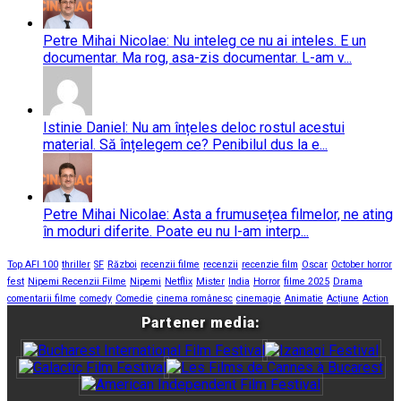
Petre Mihai Nicolae: Nu inteleg ce nu ai inteles. E un
documentar. Ma rog, asa-zis documentar. L-am v...
Istinie Daniel: Nu am înțeles deloc rostul acestui
material. Să înțelegem ce? Penibilul dus la e...
Petre Mihai Nicolae: Asta a frumusețea filmelor, ne ating
în moduri diferite. Poate eu nu l-am interp...
Top AFI 100
thriller
SF
Război
recenzii filme
recenzii
recenzie film
Oscar
October horror
fest
Nipemi Recenzii Filme
Nipemi
Netflix
Mister
India
Horror
filme 2025
Drama
comentarii filme
comedy
Comedie
cinema românesc
cinemagie
Animatie
Acțiune
Action
Partener media: