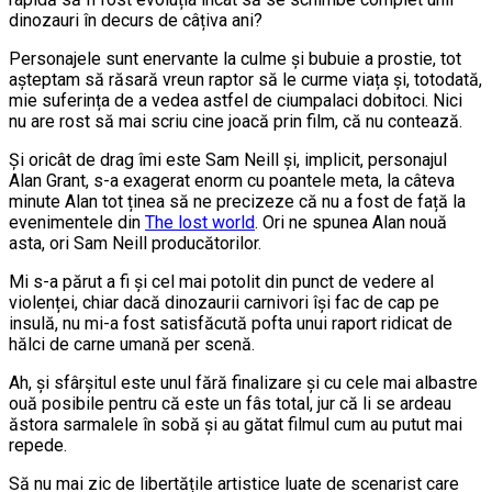
dinozauri în decurs de câțiva ani?
Personajele sunt enervante la culme și bubuie a prostie, tot
așteptam să răsară vreun raptor să le curme viața și, totodată,
mie suferința de a vedea astfel de ciumpalaci dobitoci. Nici
nu are rost să mai scriu cine joacă prin film, că nu contează.
Și oricât de drag îmi este Sam Neill și, implicit, personajul
Alan Grant, s-a exagerat enorm cu poantele meta, la câteva
minute Alan tot ținea să ne precizeze că nu a fost de față la
evenimentele din
The lost world
. Ori ne spunea Alan nouă
asta, ori Sam Neill producătorilor.
Mi s-a părut a fi și cel mai potolit din punct de vedere al
violenței, chiar dacă dinozaurii carnivori își fac de cap pe
insulă, nu mi-a fost satisfăcută pofta unui raport ridicat de
hălci de carne umană per scenă.
Ah, și sfârșitul este unul fără finalizare și cu cele mai albastre
ouă posibile pentru că este un fâs total, jur că li se ardeau
ăstora sarmalele în sobă și au gătat filmul cum au putut mai
repede.
Să nu mai zic de libertățile artistice luate de scenarist care