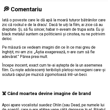
💭
Comentariu
Iată o poveste care le dă apă la moară tuturor bătrânilor care
zic că rockul e de la dracu’. Dacă te uiți la film, ai zice că au
dreptate. Și, să fiu sincer, habar n-aveam de trupa asta. Eu și
black metalul suntem ca politicienii și cinstea, nu ne potrivim
deloc.
Pe măsură ce vedeam imagini din ce în ce mai greu de
înghițit, mi-am zis: „Ăștia exagerează, n-are cum să fie
adevărat.” Părea prea mult.
Începe inocent, exact cum te-ai aștepta de la un asemenea
film. Cu niște adolescenți teribiliști pletoși norvegieni care-și
scutură capul pe muzică zgomotoasă într-un beci.
☠️ Când moartea devine imagine de brand
Apoi apare vocalistul suedez Ohlin (sau Dead, pe numele lui
de scenă), care n-are atâtea vene câtă depresie în el. Băiatul