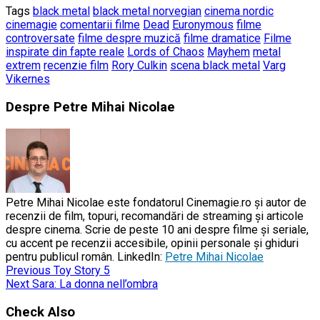
Tags
black metal
black metal norvegian
cinema nordic
cinemagie
comentarii filme
Dead
Euronymous
filme
controversate
filme despre muzică
filme dramatice
Filme
inspirate din fapte reale
Lords of Chaos
Mayhem
metal
extrem
recenzie film
Rory Culkin
scena black metal
Varg
Vikernes
Despre Petre Mihai Nicolae
Petre Mihai Nicolae este fondatorul Cinemagie.ro și autor de
recenzii de film, topuri, recomandări de streaming și articole
despre cinema. Scrie de peste 10 ani despre filme și seriale,
cu accent pe recenzii accesibile, opinii personale și ghiduri
pentru publicul român. LinkedIn:
Petre Mihai Nicolae
Previous
Toy Story 5
Next
Sara: La donna nell’ombra
Check Also