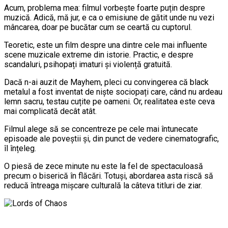
Acum, problema mea: filmul vorbește foarte puțin despre
muzică. Adică, mă jur, e ca o emisiune de gătit unde nu vezi
mâncarea, doar pe bucătar cum se ceartă cu cuptorul.
Teoretic, este un film despre una dintre cele mai influente
scene muzicale extreme din istorie. Practic, e despre
scandaluri, psihopați imaturi și violență gratuită.
Dacă n-ai auzit de Mayhem, pleci cu convingerea că black
metalul a fost inventat de niște sociopați care, când nu ardeau
lemn sacru, testau cuțite pe oameni. Or, realitatea este ceva
mai complicată decât atât.
Filmul alege să se concentreze pe cele mai întunecate
episoade ale poveștii și, din punct de vedere cinematografic,
îl înțeleg.
O piesă de zece minute nu este la fel de spectaculoasă
precum o biserică în flăcări. Totuși, abordarea asta riscă să
reducă întreaga mișcare culturală la câteva titluri de ziar.