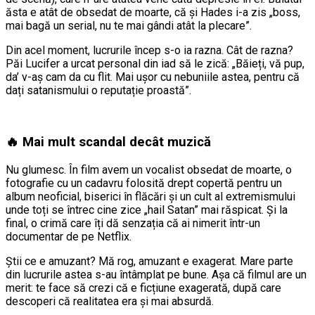
ăsta e atât de obsedat de moarte, că și Hades i-a zis „boss,
mai bagă un serial, nu te mai gândi atât la plecare”.
Din acel moment, lucrurile încep s-o ia razna. Cât de razna?
Păi Lucifer a urcat personal din iad să le zică: „Băieți, vă pup,
da’ v-aș cam da cu flit. Mai ușor cu nebuniile astea, pentru că
dați satanismului o reputație proastă”.
🔥 Mai mult scandal decât muzică
Nu glumesc. În film avem un vocalist obsedat de moarte, o
fotografie cu un cadavru folosită drept copertă pentru un
album neoficial, biserici în flăcări și un cult al extremismului
unde toți se întrec cine zice „hail Satan” mai răspicat. Și la
final, o crimă care îți dă senzația că ai nimerit într-un
documentar de pe Netflix.
Știi ce e amuzant? Mă rog, amuzant e exagerat. Mare parte
din lucrurile astea s-au întâmplat pe bune. Așa că filmul are un
merit: te face să crezi că e ficțiune exagerată, după care
descoperi că realitatea era și mai absurdă.