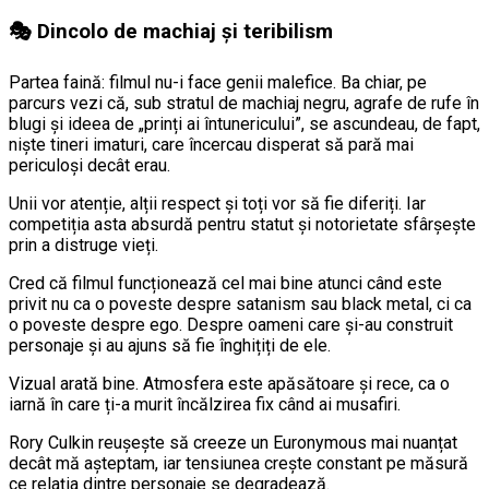
🎭 Dincolo de machiaj și teribilism
Partea faină: filmul nu-i face genii malefice. Ba chiar, pe
parcurs vezi că, sub stratul de machiaj negru, agrafe de rufe în
blugi și ideea de „prinți ai întunericului”, se ascundeau, de fapt,
niște tineri imaturi, care încercau disperat să pară mai
periculoși decât erau.
Unii vor atenție, alții respect și toți vor să fie diferiți. Iar
competiția asta absurdă pentru statut și notorietate sfârșește
prin a distruge vieți.
Cred că filmul funcționează cel mai bine atunci când este
privit nu ca o poveste despre satanism sau black metal, ci ca
o poveste despre ego. Despre oameni care și-au construit
personaje și au ajuns să fie înghițiți de ele.
Vizual arată bine. Atmosfera este apăsătoare și rece, ca o
iarnă în care ți-a murit încălzirea fix când ai musafiri.
Rory Culkin reușește să creeze un Euronymous mai nuanțat
decât mă așteptam, iar tensiunea crește constant pe măsură
ce relația dintre personaje se degradează.