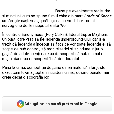
Bazat pe evenimente reale, dar
și minciuni, cum ne spune filmul chiar din start,
Lords of Chaos
urmărește nașterea și prăbușirea scenei black metal
norvegiene de la începutul anilor ’90.
În centru e Euronymous (Rory Culkin), liderul trupei Mayhem.
Un puști care visa să fie legenda underground-ului, dar s-a
trezit că legenda a început să facă ce vor toate legendele: să
scape de sub control, să ardă biserici și să adune în jur o
gașcă de adolescenți care au descoperit că satanismul e
mișto, dar n-au descoperit încă deodorantul.
Până la urmă, competiția de „cine e mai malefic” sfârșește
exact cum te-ai aștepta: sinucideri, crime, dosare penale mai
grele decât discografia lor.
G
Adaugă-ne ca sursă preferată în Google