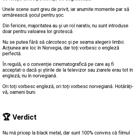
Unele scene sunt greu de privit, iar anumite momente par să
urmărească șocul pentru șoc.
Din fericire, majoritatea au și un rol narativ, nu sunt introduse
doar pentru valoarea lor grotescă.
Nu se putea fără să cârcotesc și pe seama alegerii limbii.
Acțiunea are loc în Norvegia, dar toți vorbesc o engleză
perfectă.
În regulă, e o convenție cinematografică pe care aș fi
acceptat-o dacă și știrile de la televizor sau ziarele erau tot în
engleză, nu în norvegiană.
Ori toți vorbesc engleză, ori toți vorbesc norvegiană. Hotărâți-
vă, oameni buni.
🏆 Verdict
Nu mă pricep la black metal, dar sunt 100% convins că filmul