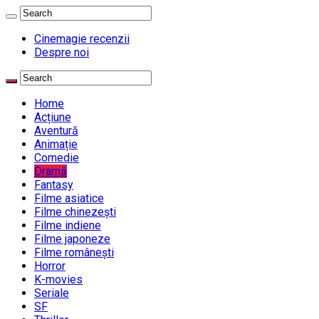
Cinemagie recenzii
Despre noi
Home
Acțiune
Aventură
Animație
Comedie
Dramă
Fantasy
Filme asiatice
Filme chinezești
Filme indiene
Filme japoneze
Filme românești
Horror
K-movies
Seriale
SF