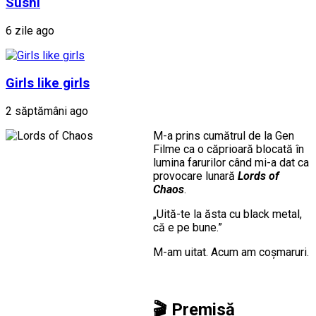
Sushi
6 zile ago
Girls like girls
2 săptămâni ago
M-a prins cumătrul de la Gen
Filme ca o căprioară blocată în
lumina farurilor când mi-a dat ca
provocare lunară
Lords of
Chaos
.
„Uită-te la ăsta cu black metal,
că e pe bune.”
M-am uitat. Acum am coșmaruri.
🎬
Premisă