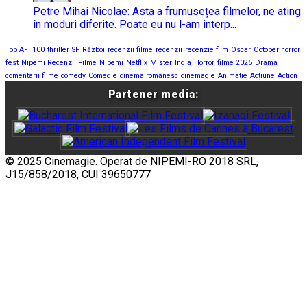
Petre Mihai Nicolae: Asta a frumusețea filmelor, ne ating
în moduri diferite. Poate eu nu l-am interp...
Top AFI 100
thriller
SF
Război
recenzii filme
recenzii
recenzie film
Oscar
October horror
fest
Nipemi Recenzii Filme
Nipemi
Netflix
Mister
India
Horror
filme 2025
Drama
comentarii filme
comedy
Comedie
cinema românesc
cinemagie
Animatie
Acțiune
Action
Partener media:
© 2025 Cinemagie. Operat de NIPEMI-RO 2018 SRL,
J15/858/2018, CUI 39650777