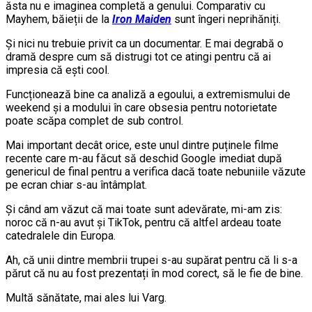
ăsta nu e imaginea completă a genului. Comparativ cu
Mayhem, băieții de la
Iron Maiden
sunt îngeri neprihăniți.
Și nici nu trebuie privit ca un documentar. E mai degrabă o
dramă despre cum să distrugi tot ce atingi pentru că ai
impresia că ești cool.
Funcționează bine ca analiză a egoului, a extremismului de
weekend și a modului în care obsesia pentru notorietate
poate scăpa complet de sub control.
Mai important decât orice, este unul dintre puținele filme
recente care m-au făcut să deschid Google imediat după
genericul de final pentru a verifica dacă toate nebuniile văzute
pe ecran chiar s-au întâmplat.
Și când am văzut că mai toate sunt adevărate, mi-am zis:
noroc că n-au avut și TikTok, pentru că altfel ardeau toate
catedralele din Europa.
Ah, că unii dintre membrii trupei s-au supărat pentru că li s-a
părut că nu au fost prezentați în mod corect, să le fie de bine.
Multă sănătate, mai ales lui Varg.