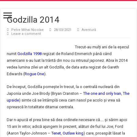
Godzilla 2014
Petre Mihai Nicolae
28/03/2021
Aventură
Leave a comment
Trecut-au mulți ani de la eșecul
numit
Godzilla 1998
regizat de Roland Emmerich până când
americanii s-au luat la trântă din nou cu intrusul japonez. Abia în 2014
vedea lumina zilei un alt Godzilla, de data asta regizat de Gareth
Edwards (
Rogue One
).
De început, Godzilla pornește în trecut, la o centrală nucleară din
Japonia unde Joe Brody (Bryan Cranston –
The one and only Ivan
,
The
upside
) simte că se întâmplă ceva cam nasol pe acolo și vrea să
oprească în totalitate ditamai centrala.
Dar n-apucă el prea bine să dea ordinele necesare că…. și sărim apoi
15 ani în viitor, adică ajungem în prezent, alături de fiul lui Joe, Ford
(Aaron Taylor-Johnson –
Tenet
,
Outlaw king
) care, proaspăt lăsat la