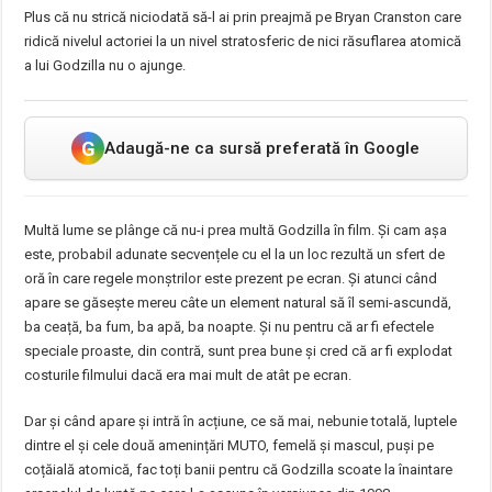
Plus că nu strică niciodată să-l ai prin preajmă pe Bryan Cranston care
ridică nivelul actoriei la un nivel stratosferic de nici răsuflarea atomică
a lui Godzilla nu o ajunge.
G
Adaugă-ne ca sursă preferată în Google
Multă lume se plânge că nu-i prea multă Godzilla în film. Și cam așa
este, probabil adunate secvențele cu el la un loc rezultă un sfert de
oră în care regele monștrilor este prezent pe ecran. Și atunci când
apare se găsește mereu câte un element natural să îl semi-ascundă,
ba ceață, ba fum, ba apă, ba noapte. Și nu pentru că ar fi efectele
speciale proaste, din contră, sunt prea bune și cred că ar fi explodat
costurile filmului dacă era mai mult de atât pe ecran.
Dar și când apare și intră în acțiune, ce să mai, nebunie totală, luptele
dintre el și cele două amenințări MUTO, femelă și mascul, puși pe
coțăială atomică, fac toți banii pentru că Godzilla scoate la înaintare