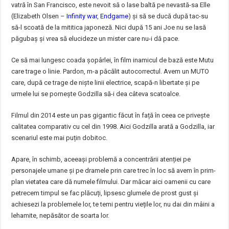
vatră în San Francisco, este nevoit să o lase baltă pe nevastă-sa Elle
(Elizabeth Olsen –
Infinity war
,
Endgame
) și să se ducă după tac-su
să-l scoată de la mititica japoneză. Nici după 15 ani Joe nu se lasă
păgubaș și vrea să elucideze un mister care nu-i dă pace.
Ce să mai lungesc coada șopârlei, în film inamicul de bază este Mutu
care trage o linie. Pardon, m-a păcălit autocorrectul. Avem un MUTO
care, după ce trage de niște linii electrice, scapă-n libertate și pe
urmele lui se pornește Godzilla să-i dea câteva scatoalce.
Filmul din 2014 este un pas gigantic făcut în față în ceea ce privește
calitatea comparativ cu cel din 1998. Aici Godzilla arată a Godzilla, iar
scenariul este mai puțin dobitoc.
Apare, în schimb, aceeași problemă a concentrării atenției pe
personajele umane și pe dramele prin care trec în loc să avem în prim-
plan vietatea care dă numele filmului. Dar măcar aici oamenii cu care
petrecem timpul se fac plăcuți, lipsesc glumele de prost gust și
achiesezi la problemele lor, te temi pentru viețile lor, nu dai din mâini a
lehamite, nepăsător de soarta lor.