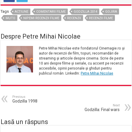
Tags
ACȚIUNE
COMENTARII FILME
GODZILLA 2014
GOJIRA
MUTO
NIPEMI RECENZII FILME
RECENZII
RECENZII FILME
Despre Petre Mihai Nicolae
Petre Mihai Nicolae este fondatorul Cinemagie.ro și
autor de recenzii de film, topuri, recomandări de
streaming și articole despre cinema. Scrie de peste
10 ani despre filme și seriale, cu accent pe recenzii
accesibile, opinii personale și ghiduri pentru
publicul român. LinkedIn:
Petre Mihai Nicolae
Previous
Godzilla 1998
Next
Godzilla: Final wars
Lasă un răspuns