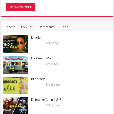
Recent
Popular
Comments
Tags
L’indic
4 ore ago
Ice Cream Man
o zi ago
Idiocracy
2 zile ago
Detective Chen 1 & 2
3 zile ago