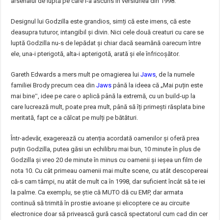
arsenalul de luptă pe care l-a ascuns în versiunea din 1998.
Designul lui Godzilla este grandios, simți că este imens, că este
deasupra tuturor, intangibil și divin. Nici cele două creaturi cu care se
luptă Godzilla nu-s de lepădat și chiar dacă seamănă oarecum între
ele, una-i pterigotă, alta-i apterigotă, arată și ele înfricoșător.
Gareth Edwards a mers mult pe omagierea lui
Jaws
, de la numele
familiei Brody precum cea din
Jaws
până la ideea că „Mai puțin este
mai bine‟, idee pe care o aplică până la extremă, cu un build-up la
care lucrează mult, poate prea mult, până să îți primești răsplata bine
meritată, fapt ce a călcat pe mulți pe bătături.
Într-adevăr, exagerează cu atenția acordată oamenilor și oferă prea
puțin Godzilla, putea găsi un echilibru mai bun, 10 minute în plus de
Godzilla și vreo 20 de minute în minus cu oamenii și ieșea un film de
nota 10. Cu cât primeau oamenii mai multe scene, cu atât descopereai
că-s cam tâmpi, nu atât de mult ca în 1998, dar suficient încât să te iei
la palme. Ca exemplu, se știe că MUTO dă cu EMP, dar armata
continuă să trimită în prostie avioane și elicoptere ce au circuite
electronice doar să privească gură cască spectatorul cum cad din cer