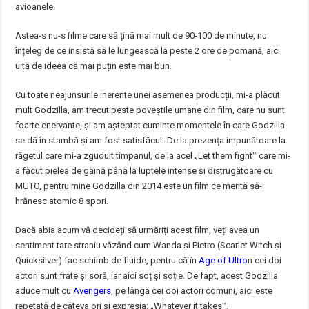
avioanele.
Astea-s nu-s filme care să țină mai mult de 90-100 de minute, nu
înțeleg de ce insistă să le lungească la peste 2 ore de pomană, aici
uită de ideea că mai puțin este mai bun.
Cu toate neajunsurile inerente unei asemenea producții, mi-a plăcut
mult Godzilla, am trecut peste poveștile umane din film, care nu sunt
foarte enervante, și am așteptat cuminte momentele în care Godzilla
se dă în stambă și am fost satisfăcut. De la prezența impunătoare la
răgetul care mi-a zguduit timpanul, de la acel „Let them fight‟ care mi-
a făcut pielea de găină până la luptele intense și distrugătoare cu
MUTO, pentru mine Godzilla din 2014 este un film ce merită să-i
hrănesc atomic 8 spori.
Dacă abia acum vă decideți să urmăriți acest film, veți avea un
sentiment tare straniu văzând cum Wanda și Pietro (Scarlet Witch și
Quicksilver) fac schimb de fluide, pentru că în
Age of Ultro
n
cei doi
actori sunt frate și soră, iar aici soț și soție. De fapt, acest Godzilla
aduce mult cu
Avengers
, pe lângă cei doi actori comuni, aici este
repetată de câteva ori și expresia: „Whatever it takes‟.