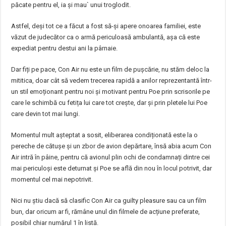
păcate pentru el, ia și mau` unui troglodit.
Astfel, deși tot ce a făcut a fost să-și apere onoarea familiei, este
văzut de judecător ca o armă periculoasă ambulantă, așa că este
expediat pentru destui ani la pârnaie.
Dar fiți pe pace, Con Air nu este un film de pușcărie, nu stăm deloc la
mititica, doar cât să vedem trecerea rapidă a anilor reprezentantă într-
un stil emoționant pentru noi și motivant pentru Poe prin scrisorile pe
care le schimbă cu fetița lui care tot crește, dar și prin pletele lui Poe
care devin tot mai lungi.
Momentul mult așteptat a sosit, eliberarea condiționată este la o
pereche de cătușe și un zbor de avion depărtare, însă abia acum Con
Air intră în pâine, pentru că avionul plin ochi de condamnați dintre cei
mai periculoși este deturnat și Poe se află din nou în locul potrivit, dar
momentul cel mai nepotrivit.
Nici nu știu dacă să clasific Con Air ca guilty pleasure sau ca un film
bun, dar oricum ar fi, rămâne unul din filmele de acțiune preferate,
posibil chiar numărul 1 în listă.