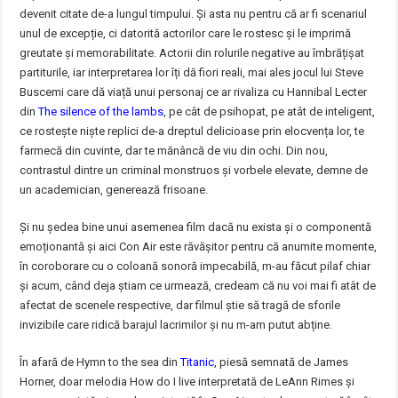
devenit citate de-a lungul timpului. Și asta nu pentru că ar fi scenariul
unul de excepție, ci datorită actorilor care le rostesc și le imprimă
greutate și memorabilitate. Actorii din rolurile negative au îmbrățișat
partiturile, iar interpretarea lor îți dă fiori reali, mai ales jocul lui Steve
Buscemi care dă viață unui personaj ce ar rivaliza cu Hannibal Lecter
din
The silence of the lambs
, pe cât de psihopat, pe atât de inteligent,
ce rostește niște replici de-a dreptul delicioase prin elocvența lor, te
farmecă din cuvinte, dar te mănâncă de viu din ochi. Din nou,
contrastul dintre un criminal monstruos și vorbele elevate, demne de
un academician, generează frisoane.
Și nu ședea bine unui asemenea film dacă nu exista și o componentă
emoționantă și aici Con Air este răvășitor pentru că anumite momente,
în coroborare cu o coloană sonoră impecabilă, m-au făcut pilaf chiar
și acum, când deja știam ce urmează, credeam că nu voi mai fi atât de
afectat de scenele respective, dar filmul știe să tragă de sforile
invizibile care ridică barajul lacrimilor și nu m-am putut abține.
În afară de Hymn to the sea din
Titanic
, piesă semnată de James
Horner, doar melodia How do I live interpretată de LeAnn Rimes și