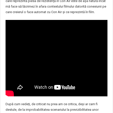
care reprezintă piesa de rezistență în Con Air este de așa natură încât
mă face să lăcrimez în afara contextului filmului datorită conexiunii pe
care creierul o face automat cu Con Air și ce reprezintă în film.
După cum vedeți, de criticat nu prea am ce critica, deși ar cam fi
destule, de la improbabilitatea scenariului la previzibilitatea unor