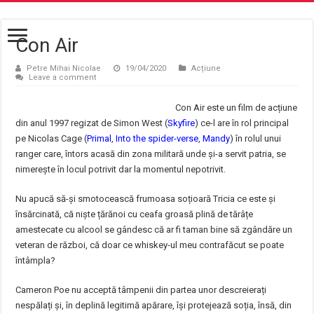
Con Air
Petre Mihai Nicolae
19/04/2020
Acțiune
Leave a comment
Con Air este un film de acțiune
din anul 1997 regizat de Simon West (
Skyfire
) ce-l are în rol principal
pe Nicolas Cage (
Primal
,
Into the spider-verse
,
Mandy
) în rolul unui
ranger care, întors acasă din zona militară unde și-a servit patria, se
nimerește în locul potrivit dar la momentul nepotrivit.
Nu apucă să-și smotocească frumoasa soțioară Tricia ce este și
însărcinată, că niște țărănoi cu ceafa groasă plină de tărâțe
amestecate cu alcool se gândesc că ar fi taman bine să zgândăre un
veteran de război, că doar ce whiskey-ul meu contrafăcut se poate
întâmpla?
Cameron Poe nu acceptă tâmpenii din partea unor descreierați
nespălați și, în deplină legitimă apărare, își protejează soția, însă, din