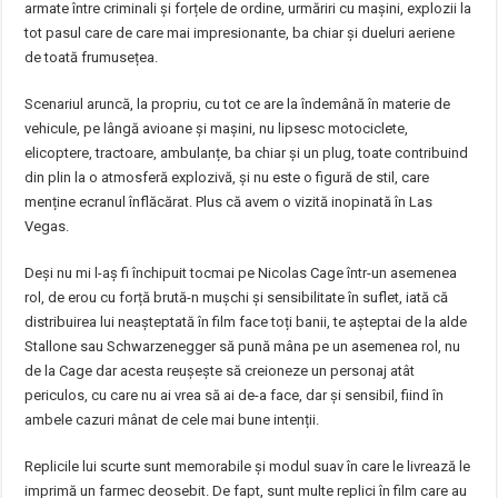
armate între criminali și forțele de ordine, urmăriri cu mașini, explozii la
tot pasul care de care mai impresionante, ba chiar și dueluri aeriene
de toată frumusețea.
Scenariul aruncă, la propriu, cu tot ce are la îndemână în materie de
vehicule, pe lângă avioane și mașini, nu lipsesc motociclete,
elicoptere, tractoare, ambulanțe, ba chiar și un plug, toate contribuind
din plin la o atmosferă explozivă, și nu este o figură de stil, care
menține ecranul înflăcărat. Plus că avem o vizită inopinată în Las
Vegas.
Deși nu mi l-aș fi închipuit tocmai pe Nicolas Cage într-un asemenea
rol, de erou cu forță brută-n mușchi și sensibilitate în suflet, iată că
distribuirea lui neașteptată în film face toți banii, te așteptai de la alde
Stallone sau Schwarzenegger să pună mâna pe un asemenea rol, nu
de la Cage dar acesta reușește să creioneze un personaj atât
periculos, cu care nu ai vrea să ai de-a face, dar și sensibil, fiind în
ambele cazuri mânat de cele mai bune intenții.
Replicile lui scurte sunt memorabile și modul suav în care le livrează le
imprimă un farmec deosebit. De fapt, sunt multe replici în film care au