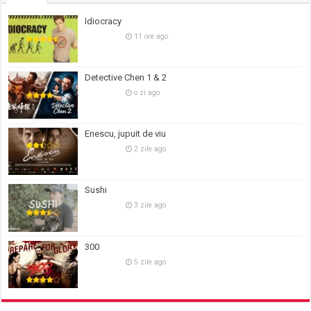
Idiocracy
11 ore ago
Detective Chen 1 & 2
o zi ago
Enescu, jupuit de viu
2 zile ago
Sushi
3 zile ago
300
5 zile ago