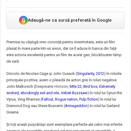
G
Adaugă-ne ca sursă preferată în Google
Premisa nu câștigă vreo coroniță pentru inventivitate, este un film
plasat în mare parte într-un avion, dar ce îl aduce în banca din față
este actoria excelentă pentru un film de acest gen, blockbuster tâmp
de vară.
Dincolo de Nicolas Cage și John Cusack (
Singularity
,
2012
) în rolurile
principale pozitive, avem o pleiadă de actori grei în roluri negative,
John Malkovich (
Deepwater Horizon
,
Mile 22
,
Bird box
,
Extremely
wicked, shockingly evil and vile
,
Velvet Buzzsaw
) în rolul lui Cyrus the
Vyrus, Ving Rhames (
Fallout
,
Rogue nation
,
Pulp fiction
) în rolul lui
Diamond Dog sau Steve Buscemi (
Armageddon
) în rolul lui Garland
Greene.
Și toți acești pușcăriași sunt exemplare perfecte ale celor mai infecte
scursuri ale societății, produsul cel mai repugnant al umanității, o