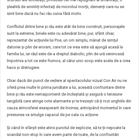
șleahtă de smintiți infectați de microbul morții, demenți care nu se
simt bine dacă nu fac rău cuiva fără motiv.
Conflictul dintre bine și rău este atât de bine construit, personajele
sunt la extreme, binele este cu adevărat bine, pur, sfânt chiar,
reprezentat de acțiunile lui Poe, un om simplu, mânat de simțul
datoriei și plin de eroism, care tot ce vrea este să ajungă acasă la
familia lui, iar răul este de-a dreptul diabolic, plin de ură veninoasă
împotriva a tot ce este frumos, al cărui unic scop este acela de a crea
haos și distrugere.
Chiar dacă din punct de vedere al spectacolului vizual Con Air nu ne
oferă prea multe în prima jumătate a lui, această confruntare dintre
bine și rău este nemaipomenit de încleștată și asigură o tensiune
tangibilă care atinge cote alarmante și te trezești că-ți rozi unghiile din
cauza atmosferei exasperant de încinse, anticipând momentul în care
presiunea va smulge capacul de pe oala cu acțiune.
Și când în sfârșit este atins punctul de explozie, să te ții nepoate la
scandal non-stop în care avem parte de toate, de la confruntări