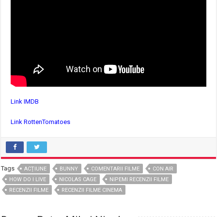
Link IMDB
Link RottenTomatoes
Tags
ACȚIUNE
BUNNY
COMENTARII FILME
CON AIR
HOW DO I LIVE
NICOLAS CAGE
NIPEMI RECENZII FILME
RECENZII FILME
RECENZII FILME CINEMA