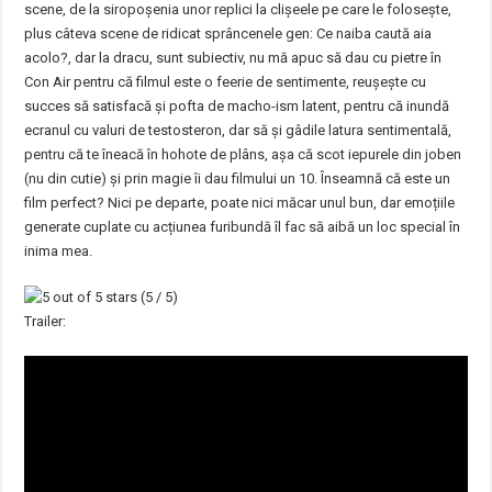
scene, de la siropoșenia unor replici la clișeele pe care le folosește,
plus câteva scene de ridicat sprâncenele gen: Ce naiba caută aia
acolo?, dar la dracu, sunt subiectiv, nu mă apuc să dau cu pietre în
Con Air pentru că filmul este o feerie de sentimente, reușește cu
succes să satisfacă și pofta de macho-ism latent, pentru că inundă
ecranul cu valuri de testosteron, dar să și gâdile latura sentimentală,
pentru că te îneacă în hohote de plâns, așa că scot iepurele din joben
(nu din cutie) și prin magie îi dau filmului un 10. Înseamnă că este un
film perfect? Nici pe departe, poate nici măcar unul bun, dar emoțiile
generate cuplate cu acțiunea furibundă îl fac să aibă un loc special în
inima mea.
(5 / 5)
Trailer: