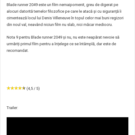
Blade runner 2049 este un film nemaipomenit, greu de digerat pe
alocuri datorită temelor filozofice pe care le atacă și cu siguranță îi
cimentează locul lui Denis Villeneuve în topul celor mai buni regizori
din noul val, neavând niciun film nu slab, nici măcar mediocru.
Nota 9 pentru Blade runner 2049 și nu, nu este neapărat nevoie să
urmăriți primul film pentru a înțelege ce se întâmplă, dar este de
recomandat.
(4,5 / 5)
Trailer: