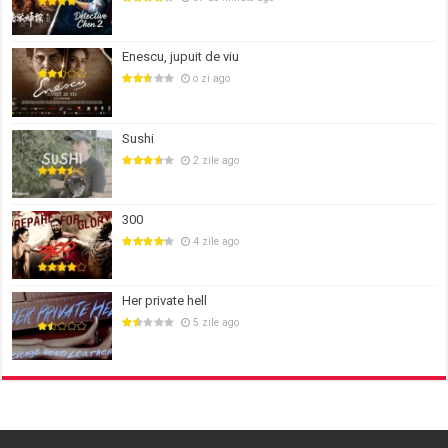
Enescu, jupuit de viu
o zi ago
Sushi
2 zile ago
300
4 zile ago
Her private hell
5 zile ago