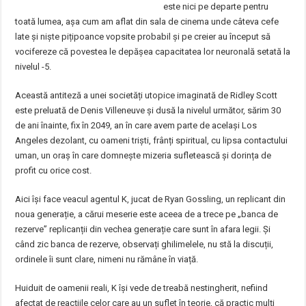
este nici pe departe pentru
toată lumea, așa cum am aflat din sala de cinema unde câteva cefe
late și niște pițipoance vopsite probabil și pe creier au început să
vocifereze că povestea le depășea capacitatea lor neuronală setată la
nivelul -5.
Această antiteză a unei societăți utopice imaginată de Ridley Scott
este preluată de Denis Villeneuve și dusă la nivelul următor, sărim 30
de ani înainte, fix în 2049, an în care avem parte de același Los
Angeles dezolant, cu oameni triști, frânți spiritual, cu lipsa contactului
uman, un oraș în care domnește mizeria sufletească și dorința de
profit cu orice cost.
Aici își face veacul agentul K, jucat de Ryan Gossling, un replicant din
noua generație, a cărui meserie este aceea de a trece pe „banca de
rezerve” replicanții din vechea generație care sunt în afara legii. Și
când zic banca de rezerve, observați ghilimelele, nu stă la discuții,
ordinele îi sunt clare, nimeni nu rămâne în viață.
Huiduit de oamenii reali, K își vede de treabă nestingherit, nefiind
afectat de reacțiile celor care au un suflet în teorie, că practic mulți