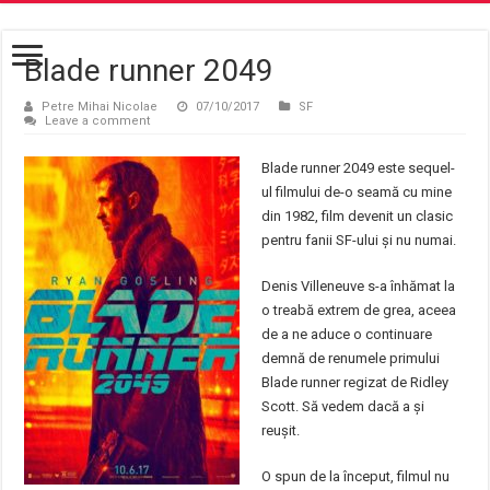
Blade runner 2049
Petre Mihai Nicolae
07/10/2017
SF
Leave a comment
Blade runner 2049 este sequel-
ul filmului de-o seamă cu mine
din 1982, film devenit un clasic
pentru fanii SF-ului și nu numai.
Denis Villeneuve s-a înhămat la
o treabă extrem de grea, aceea
de a ne aduce o continuare
demnă de renumele primului
Blade runner regizat de Ridley
Scott. Să vedem dacă a și
reușit.
O spun de la început, filmul nu