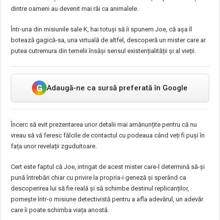
dintre oameni au devenit mai răi ca animalele.
Într-una din misiunile sale K, hai totuși să îi spunem Joe, că așa îl
botează gagică-sa, una virtuală de altfel, descoperă un mister care ar
putea cutremura din temelii însăși sensul existențialității și al vieții.
G
Adaugă-ne ca sursă preferată în Google
Încerc să evit prezentarea unor detalii mai amănunțite pentru că nu
vreau să vă feresc fălcile de contactul cu podeaua când veți fi puși în
fața unor revelații zguduitoare.
Cert este faptul că Joe, intrigat de acest mister care-l determină să-și
pună întrebări chiar cu privire la propria-i geneză și sperând ca
descoperirea lui să fie reală și să schimbe destinul replicanților,
pornește într-o misiune detectivistă pentru a afla adevărul, un adevăr
care îi poate schimba viața anostă.