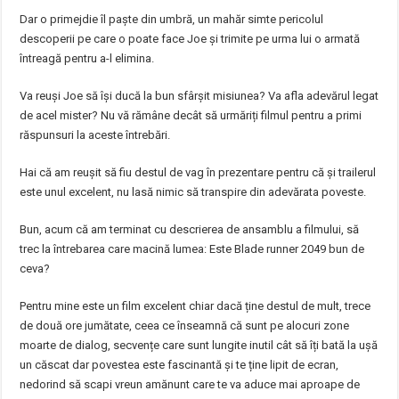
Dar o primejdie îl paște din umbră, un mahăr simte pericolul
descoperii pe care o poate face Joe și trimite pe urma lui o armată
întreagă pentru a-l elimina.
Va reuși Joe să își ducă la bun sfârșit misiunea? Va afla adevărul legat
de acel mister? Nu vă rămâne decât să urmăriți filmul pentru a primi
răspunsuri la aceste întrebări.
Hai că am reușit să fiu destul de vag în prezentare pentru că și trailerul
este unul excelent, nu lasă nimic să transpire din adevărata poveste.
Bun, acum că am terminat cu descrierea de ansamblu a filmului, să
trec la întrebarea care macină lumea: Este Blade runner 2049 bun de
ceva?
Pentru mine este un film excelent chiar dacă ține destul de mult, trece
de două ore jumătate, ceea ce înseamnă că sunt pe alocuri zone
moarte de dialog, secvențe care sunt lungite inutil cât să îți bată la ușă
un căscat dar povestea este fascinantă și te ține lipit de ecran,
nedorind să scapi vreun amănunt care te va aduce mai aproape de