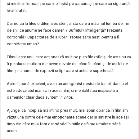
și micile informații pe care le înșiră pe parcurs și pe care cu siguranță
le-am ratat.
Dar ridică la fileu o dilemă existențialistă care a măcinat lumea de mii
de ani, ce anume ne face oameni? Sufletul? Inteligență? Prezența
corporală? Capacitatea de a iubi? Trebuie să te naști pentru a fi
considerat uman?
Filmul este unul care acționează mult pe plan filozofic și de asta nu va
fi pe placul multora dar avem nevoie din când în când și de astfel de
filme, nu numai de explozii sclipitoare și acțiune superficială.
Actorii joacă excelent, avem un antagonist destul de banal, dar nu el
este adevăratul inamic în acest film, ci mentalitatea înapoiată a
oamenilor chiar dacă suntem în viitor.
Ajunge, că încep să mă întind prea mult, mai spun doar că în film am
văzut una dintre cele mai emoționante scene dar și sinistre în același
timp din câte mi-a fost dat să văd în miile de filme urmărite până
acum.