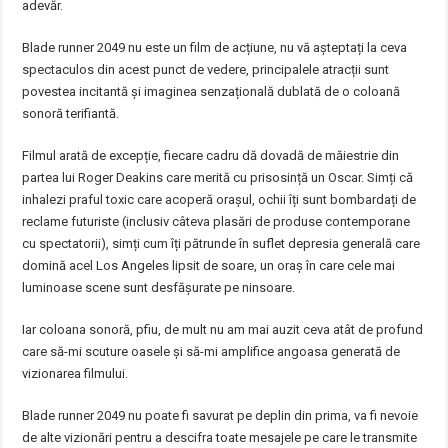
adevăr.
Blade runner 2049 nu este un film de acțiune, nu vă așteptați la ceva
spectaculos din acest punct de vedere, principalele atracții sunt
povestea incitantă și imaginea senzațională dublată de o coloană
sonoră terifiantă.
Filmul arată de excepție, fiecare cadru dă dovadă de măiestrie din
partea lui Roger Deakins care merită cu prisosință un Oscar. Simți că
inhalezi praful toxic care acoperă orașul, ochii îți sunt bombardați de
reclame futuriste (inclusiv câteva plasări de produse contemporane
cu spectatorii), simți cum îți pătrunde în suflet depresia generală care
domină acel Los Angeles lipsit de soare, un oraș în care cele mai
luminoase scene sunt desfășurate pe ninsoare.
Iar coloana sonoră, pfiu, de mult nu am mai auzit ceva atât de profund
care să-mi scuture oasele și să-mi amplifice angoasa generată de
vizionarea filmului.
Blade runner 2049 nu poate fi savurat pe deplin din prima, va fi nevoie
de alte vizionări pentru a descifra toate mesajele pe care le transmite