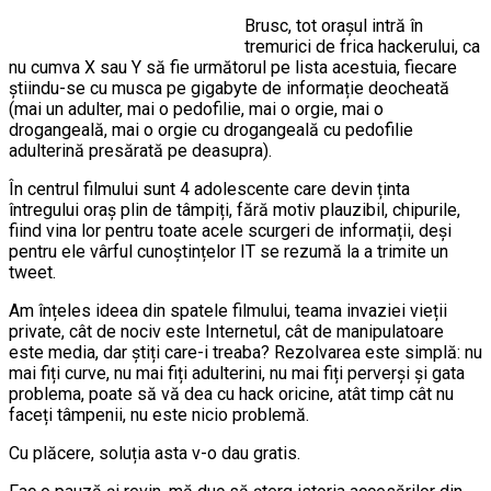
Brusc, tot orașul intră în
tremurici de frica hackerului, ca
nu cumva X sau Y să fie următorul pe lista acestuia, fiecare
știindu-se cu musca pe gigabyte de informație deocheată
(mai un adulter, mai o pedofilie, mai o orgie, mai o
drogangeală, mai o orgie cu drogangeală cu pedofilie
adulterină presărată pe deasupra).
În centrul filmului sunt 4 adolescente care devin ținta
întregului oraș plin de tâmpiți, fără motiv plauzibil, chipurile,
fiind vina lor pentru toate acele scurgeri de informații, deși
pentru ele vârful cunoștințelor IT se rezumă la a trimite un
tweet.
Am înțeles ideea din spatele filmului, teama invaziei vieții
private, cât de nociv este Internetul, cât de manipulatoare
este media, dar știți care-i treaba? Rezolvarea este simplă: nu
mai fiți curve, nu mai fiți adulterini, nu mai fiți perverși și gata
problema, poate să vă dea cu hack oricine, atât timp cât nu
faceți tâmpenii, nu este nicio problemă.
Cu plăcere, soluția asta v-o dau gratis.