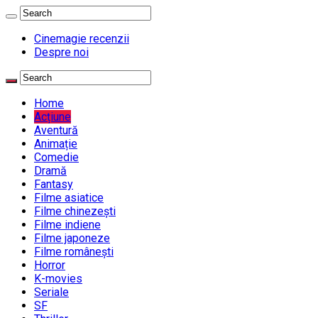
Cinemagie recenzii
Despre noi
Home
Acțiune
Aventură
Animație
Comedie
Dramă
Fantasy
Filme asiatice
Filme chinezești
Filme indiene
Filme japoneze
Filme românești
Horror
K-movies
Seriale
SF