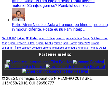
Istinie Daniel: Nu am înțeles deloc rostul acestui
material. Să înțelegem ce? Penibilul dus la e...
Petre Mihai Nicolae: Asta a frumusețea filmelor, ne ating
în moduri diferite. Poate eu nu l-am interp...
Top AFI 100
thriller
SF
Război
recenzii filme
recenzii
recenzie film
Oscar
October horror
fest
Nipemi Recenzii Filme
Nipemi
Netflix
Mister
India
Horror
filme 2025
Drama
comentarii filme
comedy
Comedie
cinema românesc
cinemagie
Animatie
Acțiune
Action
Partener media:
© 2025 Cinemagie. Operat de NIPEMI-RO 2018 SRL,
J15/858/2018, CUI 39650777