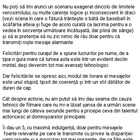
Nu poți să îmi arunci un scenariu exagerat dincolo de limitele
verosimilului, cu multe carențe logice și inconsecvent în draci
(vezi scena în care o fătucă trântește o bâtă de baseball în
scăfârlia alteia și fuge de acolo curată ca lacrima pentru a o
vedea în secvența următoare încătușată, dar plină de sânge)
și să ai pretenția să nu zic nimic de rău doar pentru că
transmiți niște mesaje alarmante.
Felicitări pentru curajul de a spune lucrurilor pe nume, de a
țipa-n gura mare că lumea asta este într-un evident declin
mintal, deși devenim tot mai avansați tehnologici.
Dar felicitările se opresc aici, modul de livrare al mesajelor
este unul stupid, lipsit de coerență și într-un stil dătător de
dureri de cap.
Cât despre actorie, nu am putut să îmi dau seama din cauza
tehnicii de filmare care nu mi-a lăsat șansa de a urmări scene
mai lungi de câteva secunde pentru a pricepe ceva din talentul
actoricesc al domnișoarelor principale.
Îi dau un 5, cu maximă indulgență, doar pentru mesajele
foarte relevante pe care le transmite cu privire la dispariției
vieții private și a ipocriziei tot mai prezente, dar ca film este