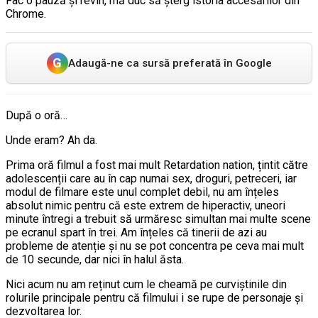
Fac o pauză și revin, mă duc să șterg istoria accesărilor din
Chrome.
G
Adaugă-ne ca sursă preferată în Google
După o oră…
Unde eram? Ah da.
Prima oră filmul a fost mai mult Retardation nation, țintit către
adolescenții care au în cap numai sex, droguri, petreceri, iar
modul de filmare este unul complet debil, nu am înțeles
absolut nimic pentru că este extrem de hiperactiv, uneori
minute întregi a trebuit să urmăresc simultan mai multe scene
pe ecranul spart în trei. Am înțeles că tinerii de azi au
probleme de atenție și nu se pot concentra pe ceva mai mult
de 10 secunde, dar nici în halul ăsta.
Nici acum nu am reținut cum le cheamă pe curviștinile din
rolurile principale pentru că filmului i se rupe de personaje și
dezvoltarea lor.