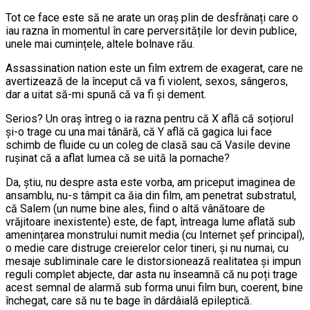
Tot ce face este să ne arate un oraș plin de desfrânați care o
iau razna în momentul în care perversitățile lor devin publice,
unele mai cumințele, altele bolnave rău.
Assassination nation este un film extrem de exagerat, care ne
avertizează de la început că va fi violent, sexos, sângeros,
dar a uitat să-mi spună că va fi și dement.
Serios? Un oraș întreg o ia razna pentru că X află că soțiorul
și-o trage cu una mai tânără, că Y află că gagica lui face
schimb de fluide cu un coleg de clasă sau că Vasile devine
rușinat că a aflat lumea că se uită la pornache?
Da, știu, nu despre asta este vorba, am priceput imaginea de
ansamblu, nu-s tâmpit ca ăia din film, am penetrat substratul,
că Salem (un nume bine ales, fiind o altă vânătoare de
vrăjitoare inexistente) este, de fapt, întreaga lume aflată sub
amenințarea monstrului numit media (cu Internet șef principal),
o medie care distruge creierelor celor tineri, și nu numai, cu
mesaje subliminale care le distorsionează realitatea și impun
reguli complet abjecte, dar asta nu înseamnă că nu poți trage
acest semnal de alarmă sub forma unui film bun, coerent, bine
închegat, care să nu te bage în dârdâială epileptică.