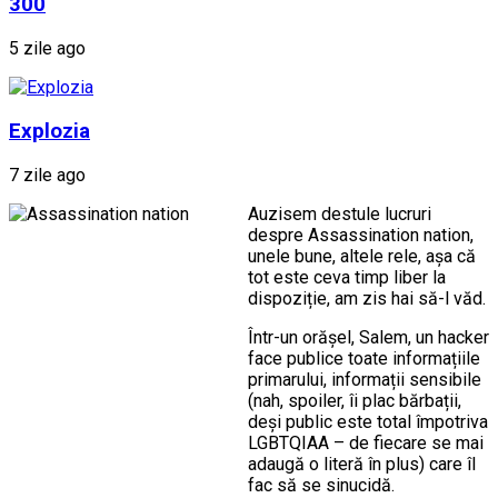
300
5 zile ago
Explozia
7 zile ago
Auzisem destule lucruri
despre Assassination nation,
unele bune, altele rele, așa că
tot este ceva timp liber la
dispoziție, am zis hai să-l văd.
Într-un orășel, Salem, un hacker
face publice toate informațiile
primarului, informații sensibile
(nah, spoiler, îi plac bărbații,
deși public este total împotriva
LGBTQIAA – de fiecare se mai
adaugă o literă în plus) care îl
fac să se sinucidă.