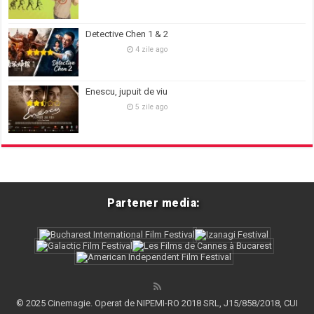
Detective Chen 1 & 2
4 zile ago
Enescu, jupuit de viu
5 zile ago
Partener media:
© 2025 Cinemagie. Operat de NIPEMI-RO 2018 SRL, J15/858/2018, CUI