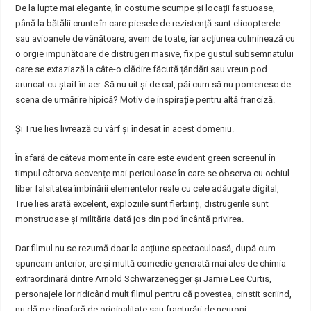
De la lupte mai elegante, în costume scumpe și locații fastuoase,
până la bătălii crunte în care piesele de rezistență sunt elicopterele
sau avioanele de vânătoare, avem de toate, iar acțiunea culminează cu
o orgie impunătoare de distrugeri masive, fix pe gustul subsemnatului
care se extaziază la câte-o clădire făcută țăndări sau vreun pod
aruncat cu ștaif în aer. Să nu uit și de cal, păi cum să nu pomenesc de
scena de urmărire hipică? Motiv de inspirație pentru altă franciză.
Și True lies livrează cu vârf și îndesat în acest domeniu.
În afară de câteva momente în care este evident green screenul în
timpul câtorva secvențe mai periculoase în care se observa cu ochiul
liber falsitatea îmbinării elementelor reale cu cele adăugate digital,
True lies arată excelent, exploziile sunt fierbinți, distrugerile sunt
monstruoase și milităria dată jos din pod încântă privirea.
Dar filmul nu se rezumă doar la acțiune spectaculoasă, după cum
spuneam anterior, are și multă comedie generată mai ales de chimia
extraordinară dintre Arnold Schwarzenegger și Jamie Lee Curtis,
personajele lor ridicând mult filmul pentru că povestea, cinstit scriind,
nu dă pe dinafară de originalitate sau fracturări de neuroni.