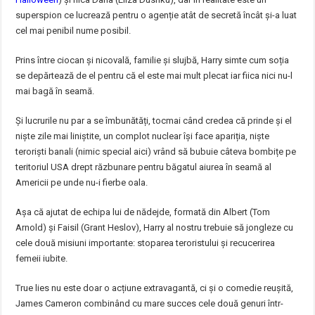
superspion ce lucrează pentru o agenție atât de secretă încât și-a luat
cel mai penibil nume posibil.
Prins între ciocan și nicovală, familie și slujbă, Harry simte cum soția
se depărtează de el pentru că el este mai mult plecat iar fiica nici nu-l
mai bagă în seamă.
Și lucrurile nu par a se îmbunătăți, tocmai când credea că prinde și el
niște zile mai liniștite, un complot nuclear își face apariția, niște
teroriști banali (nimic special aici) vrând să bubuie câteva bombițe pe
teritoriul USA drept răzbunare pentru băgatul aiurea în seamă al
Americii pe unde nu-i fierbe oala.
Așa că ajutat de echipa lui de nădejde, formată din Albert (Tom
Arnold) și Faisil (Grant Heslov), Harry al nostru trebuie să jongleze cu
cele două misiuni importante: stoparea teroristului și recucerirea
femeii iubite.
True lies nu este doar o acțiune extravagantă, ci și o comedie reușită,
James Cameron combinând cu mare succes cele două genuri într-