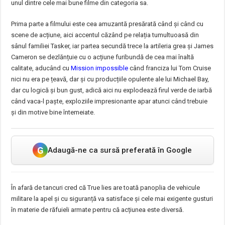
unul dintre cele mai bune filme din categoria sa.
Prima parte a filmului este cea amuzantă presărată când și când cu
scene de acțiune, aici accentul căzând pe relația tumultuoasă din
sânul familiei Tasker, iar partea secundă trece la artileria grea și James
Cameron se dezlănțuie cu o acțiune furibundă de cea mai înaltă
calitate, aducând cu
Mission impossible
când franciza lui Tom Cruise
nici nu era pe țeavă, dar și cu producțiile opulente ale lui Michael Bay,
dar cu logică și bun gust, adică aici nu explodează firul verde de iarbă
când vaca-l paște, exploziile impresionante apar atunci când trebuie
și din motive bine întemeiate.
G
Adaugă-ne ca sursă preferată în Google
În afară de tancuri cred că True lies are toată panoplia de vehicule
militare la apel și cu siguranță va satisface și cele mai exigente gusturi
în materie de răfuieli armate pentru că acțiunea este diversă.