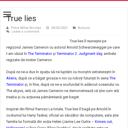
True lies
Petre Mihai Nicolae
20/02/2021
Acțiune
Leave a comment
True lies îl reunește pe
regizorul James Cameron cu actorul Arnold Schwarzenegger pe care
l-am văzut în
The Terminator
și
Terminator 2: Judgment day
, ambele
regizate de mister Cameron.
După ce ne-a dus în spațiu să ne luptăm cu monștrii extratereștri în
Aliens
, după ce a băgat groaza-n noi cu roboți futuriști în seria
The
Terminator
și, în fine, după ce ne-a scufundat în adâncul oceanului cu
The abyss, iată că James Cameron ne demonstrează că știe cum stă
treaba și cu acțiunea pământeană get-beget.
Inspirat din filmul francez La totale, True lies îl bagă pe Arnold în
costumul lui Harry Tasker, oficial un vânzător de computere, asta știe
familia lui formată din soția Helen (Jamie Lee Curtis –
Knives out
,
Halloween
) și fiica Dana (Eliza Dushku), dar în realitate este un