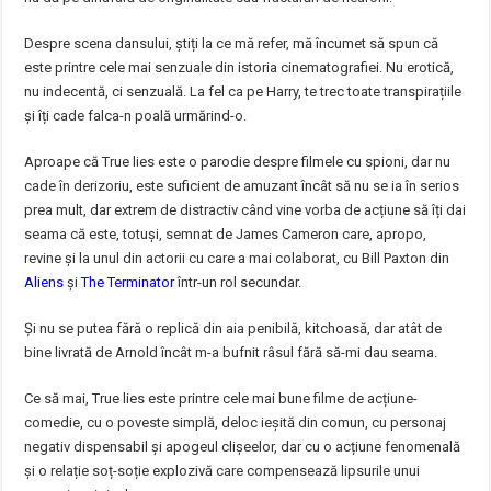
Despre scena dansului, știți la ce mă refer, mă încumet să spun că
este printre cele mai senzuale din istoria cinematografiei. Nu erotică,
nu indecentă, ci senzuală. La fel ca pe Harry, te trec toate transpirațiile
și îți cade falca-n poală urmărind-o.
Aproape că True lies este o parodie despre filmele cu spioni, dar nu
cade în derizoriu, este suficient de amuzant încât să nu se ia în serios
prea mult, dar extrem de distractiv când vine vorba de acțiune să îți dai
seama că este, totuși, semnat de James Cameron care, apropo,
revine și la unul din actorii cu care a mai colaborat, cu Bill Paxton din
Aliens
și
The Terminator
într-un rol secundar.
Și nu se putea fără o replică din aia penibilă, kitchoasă, dar atât de
bine livrată de Arnold încât m-a bufnit râsul fără să-mi dau seama.
Ce să mai, True lies este printre cele mai bune filme de acțiune-
comedie, cu o poveste simplă, deloc ieșită din comun, cu personaj
negativ dispensabil și apogeul clișeelor, dar cu o acțiune fenomenală
și o relație soț-soție explozivă care compensează lipsurile unui