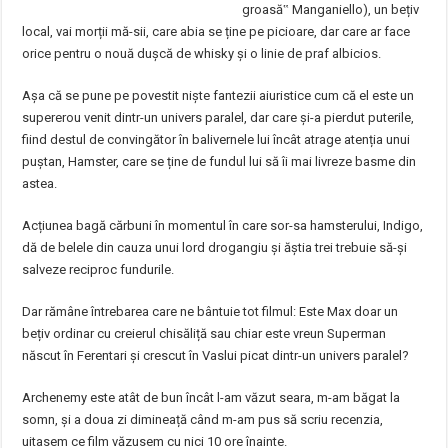
groasă‟ Manganiello), un bețiv
local, vai morții mă-sii, care abia se ține pe picioare, dar care ar face
orice pentru o nouă dușcă de whisky și o linie de praf albicios.
Așa că se pune pe povestit niște fantezii aiuristice cum că el este un
supererou venit dintr-un univers paralel, dar care și-a pierdut puterile,
fiind destul de convingător în balivernele lui încât atrage atenția unui
puștan, Hamster, care se ține de fundul lui să îi mai livreze basme din
astea.
Acțiunea bagă cărbuni în momentul în care sor-sa hamsterului, Indigo,
dă de belele din cauza unui lord drogangiu și ăștia trei trebuie să-și
salveze reciproc fundurile.
Dar rămâne întrebarea care ne bântuie tot filmul: Este Max doar un
bețiv ordinar cu creierul chisăliță sau chiar este vreun Superman
născut în Ferentari și crescut în Vaslui picat dintr-un univers paralel?
Archenemy este atât de bun încât l-am văzut seara, m-am băgat la
somn, și a doua zi dimineață când m-am pus să scriu recenzia,
uitasem ce film văzusem cu nici 10 ore înainte.