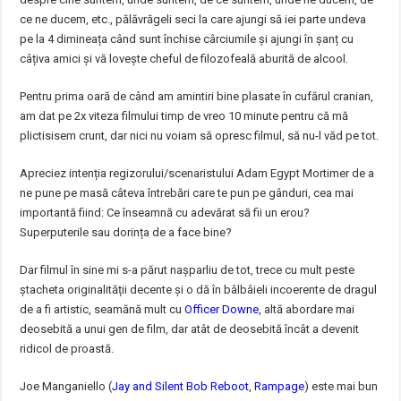
ce ne ducem, etc., pălăvrăgeli seci la care ajungi să iei parte undeva
pe la 4 dimineața când sunt închise cârciumile și ajungi în șanț cu
câțiva amici și vă lovește cheful de filozofeală aburită de alcool.
Pentru prima oară de când am amintiri bine plasate în cufărul cranian,
am dat pe 2x viteza filmului timp de vreo 10 minute pentru că mă
plictisisem crunt, dar nici nu voiam să opresc filmul, să nu-l văd pe tot.
Apreciez intenția regizorului/scenaristului Adam Egypt Mortimer de a
ne pune pe masă câteva întrebări care te pun pe gânduri, cea mai
importantă fiind: Ce înseamnă cu adevărat să fii un erou?
Superputerile sau dorința de a face bine?
Dar filmul în sine mi s-a părut nașparliu de tot, trece cu mult peste
ștacheta originalității decente și o dă în bâlbâieli incoerente de dragul
de a fi artistic, seamănă mult cu
Officer Downe
, altă abordare mai
deosebită a unui gen de film, dar atât de deosebită încât a devenit
ridicol de proastă.
Joe Manganiello (
Jay and Silent Bob Reboot
,
Rampage
) este mai bun