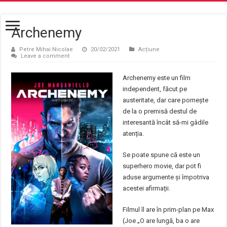
Archenemy
Petre Mihai Nicolae
20/02/2021
Acțiune
Leave a comment
Archenemy este un film
independent, făcut pe
austeritate, dar care pornește
de la o premisă destul de
interesantă încât să-mi gâdile
atenția.
Se poate spune că este un
superhero movie, dar pot fi
aduse argumente și împotriva
acestei afirmații.
Filmul îl are în prim-plan pe Max
(Joe „O are lungă, ba o are