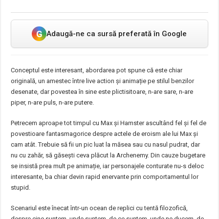
G
Adaugă-ne ca sursă preferată în Google
Conceptul este interesant, abordarea pot spune că este chiar
originală, un amestec între live action și animație pe stilul benzilor
desenate, dar povestea în sine este plictisitoare, n-are sare, n-are
piper, n-are puls, n-are putere.
Petrecem aproape tot timpul cu Max și Hamster ascultând fel și fel de
povestioare fantasmagorice despre actele de eroism ale lui Max și
cam atât. Trebuie să fii un pic luat la măsea sau cu nasul pudrat, dar
nu cu zahăr, să găsești ceva plăcut la Archenemy. Din cauze bugetare
se insistă prea mult pe animație, iar personajele conturate nu-s deloc
interesante, ba chiar devin rapid enervante prin comportamentul lor
stupid.
Scenariul este înecat într-un ocean de replici cu tentă filozofică,
despre cine suntem, unde suntem, de ce suntem, unde ne ducem, de