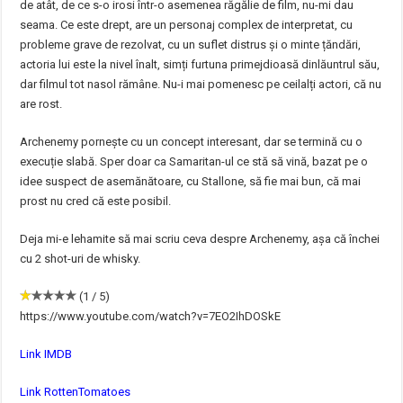
de atât, de ce s-o irosi într-o asemenea răgălie de film, nu-mi dau
seama. Ce este drept, are un personaj complex de interpretat, cu
probleme grave de rezolvat, cu un suflet distrus și o minte țăndări,
actoria lui este la nivel înalt, simți furtuna primejdioasă dinlăuntrul său,
dar filmul tot nasol rămâne. Nu-i mai pomenesc pe ceilalți actori, că nu
are rost.
Archenemy pornește cu un concept interesant, dar se termină cu o
execuție slabă. Sper doar ca Samaritan-ul ce stă să vină, bazat pe o
idee suspect de asemănătoare, cu Stallone, să fie mai bun, că mai
prost nu cred că este posibil.
Deja mi-e lehamite să mai scriu ceva despre Archenemy, așa că închei
cu 2 shot-uri de whisky.
(1 / 5)
https://www.youtube.com/watch?v=7EO2IhDOSkE
Link IMDB
Link RottenTomatoes