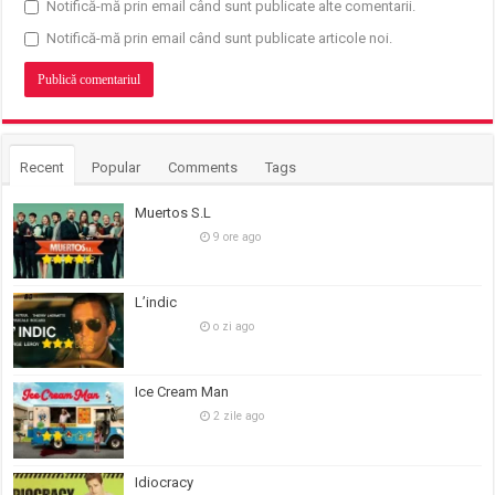
Notifică-mă prin email când sunt publicate alte comentarii.
Notifică-mă prin email când sunt publicate articole noi.
Recent
Popular
Comments
Tags
Muertos S.L
9 ore ago
L’indic
o zi ago
Ice Cream Man
2 zile ago
Idiocracy