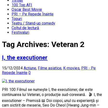
Thriller
100 Top AFI
Oscar Best Movie
PRI – Pe Repede Înainte
Topuri
Teatru / Stand-up comedy
Colțul de lectură
Festivaluri
Tag Archives:
Veteran 2
I, the executioner
15/12/2024
Acțiune
,
Filme asiatice
,
K-movies
,
PRI - Pe
Repede Înainte
0
PRI 100 Filmul se numește I, the executioner, dar este
continuarea lui Veteran, o producție sud-coreeană. 🎬 I, the
executioner – Premisă 📖 Doi copoi, unul cu experiență și
cam sictirit de meserie, Seo Do Cheol (Hwang Jung-min –