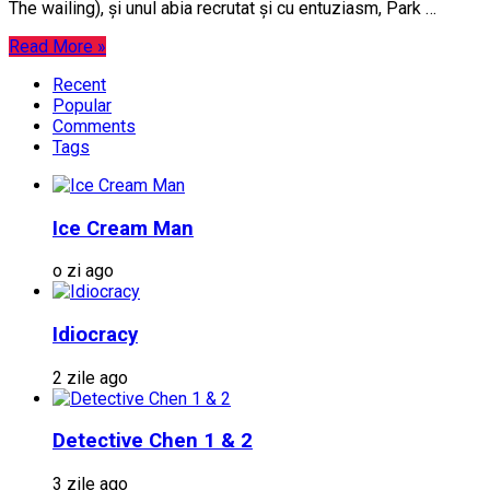
The wailing), și unul abia recrutat și cu entuziasm, Park …
Read More »
Recent
Popular
Comments
Tags
Ice Cream Man
o zi ago
Idiocracy
2 zile ago
Detective Chen 1 & 2
3 zile ago