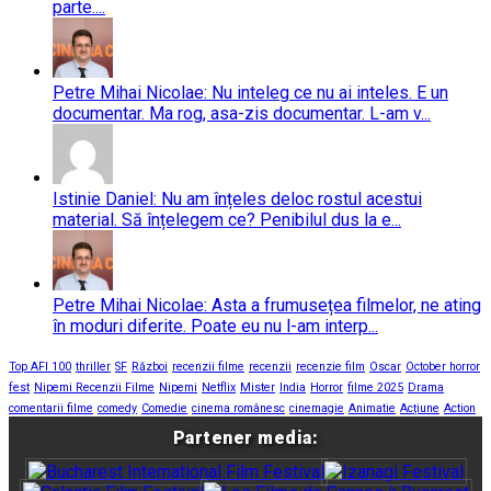
parte....
Petre Mihai Nicolae: Nu inteleg ce nu ai inteles. E un
documentar. Ma rog, asa-zis documentar. L-am v...
Istinie Daniel: Nu am înțeles deloc rostul acestui
material. Să înțelegem ce? Penibilul dus la e...
Petre Mihai Nicolae: Asta a frumusețea filmelor, ne ating
în moduri diferite. Poate eu nu l-am interp...
Top AFI 100
thriller
SF
Război
recenzii filme
recenzii
recenzie film
Oscar
October horror
fest
Nipemi Recenzii Filme
Nipemi
Netflix
Mister
India
Horror
filme 2025
Drama
comentarii filme
comedy
Comedie
cinema românesc
cinemagie
Animatie
Acțiune
Action
Partener media: