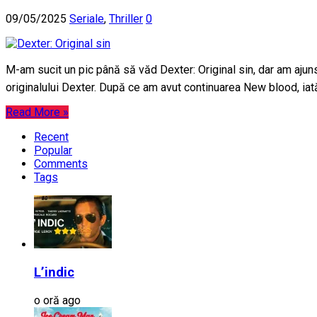
09/05/2025
Seriale
,
Thriller
0
M-am sucit un pic până să văd Dexter: Original sin, dar am ajuns 
originalului Dexter. După ce am avut continuarea New blood, i
Read More »
Recent
Popular
Comments
Tags
L’indic
o oră ago