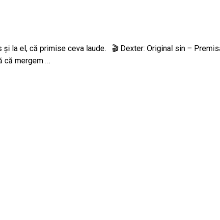
și la el, că primise ceva laude. 🎬 Dexter: Original sin – Premisă
ată că mergem …