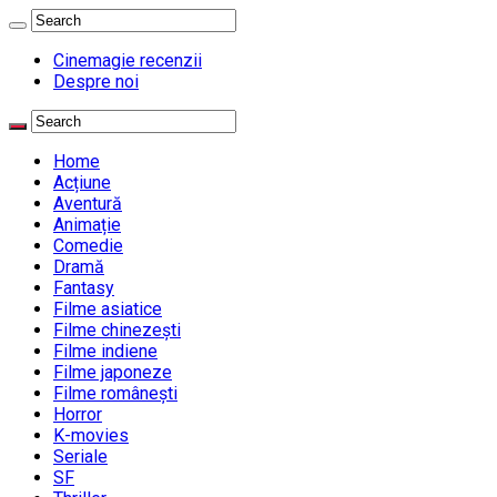
Cinemagie recenzii
Despre noi
Home
Acțiune
Aventură
Animație
Comedie
Dramă
Fantasy
Filme asiatice
Filme chinezești
Filme indiene
Filme japoneze
Filme românești
Horror
K-movies
Seriale
SF