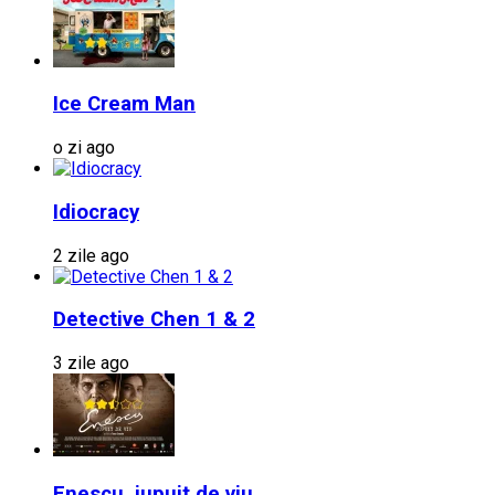
Ice Cream Man
o zi ago
Idiocracy
2 zile ago
Detective Chen 1 & 2
3 zile ago
Enescu, jupuit de viu