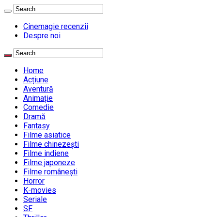
Cinemagie recenzii
Despre noi
Home
Acțiune
Aventură
Animație
Comedie
Dramă
Fantasy
Filme asiatice
Filme chinezești
Filme indiene
Filme japoneze
Filme românești
Horror
K-movies
Seriale
SF