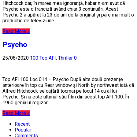
Hitchcock dar, în marea mea ignoranță, habar n-am avut că
Psycho este o franciză având chiar 3 continuări. Acest
Psycho 2 a apărut la 23 de ani de la original și pare mai mult o
producție de televiziune …
Read More »
Psycho
25/08/2020
100 Top AFI
,
Thriller
0
Top AFI 100 Loc 014 – Psycho După alte două prezențe
anterioare în top cu Rear window și North by northwest iată că
Alfred Hitchcock se cațără tocmai pe locul 14 cu al lui
Psycho. Și nu este ultimul său film din acest top AFI 100. În
1960 genialul regizor …
Read More »
Recent
Popular
Comments