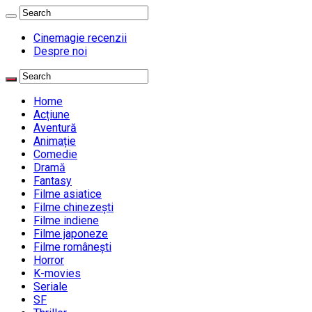
Cinemagie recenzii
Despre noi
Home
Acțiune
Aventură
Animație
Comedie
Dramă
Fantasy
Filme asiatice
Filme chinezești
Filme indiene
Filme japoneze
Filme românești
Horror
K-movies
Seriale
SF