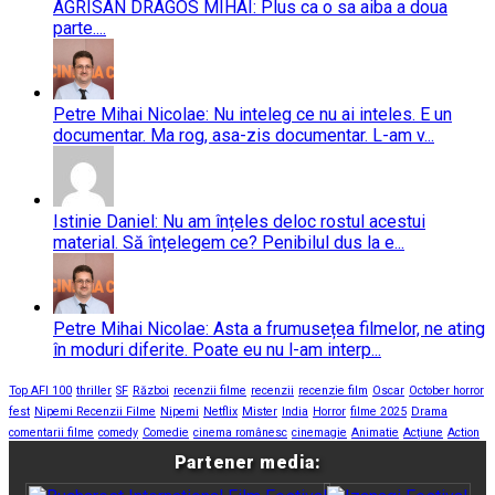
AGRISAN DRAGOS MIHAI: Plus ca o sa aiba a doua
parte....
Petre Mihai Nicolae: Nu inteleg ce nu ai inteles. E un
documentar. Ma rog, asa-zis documentar. L-am v...
Istinie Daniel: Nu am înțeles deloc rostul acestui
material. Să înțelegem ce? Penibilul dus la e...
Petre Mihai Nicolae: Asta a frumusețea filmelor, ne ating
în moduri diferite. Poate eu nu l-am interp...
Top AFI 100
thriller
SF
Război
recenzii filme
recenzii
recenzie film
Oscar
October horror
fest
Nipemi Recenzii Filme
Nipemi
Netflix
Mister
India
Horror
filme 2025
Drama
comentarii filme
comedy
Comedie
cinema românesc
cinemagie
Animatie
Acțiune
Action
Partener media: