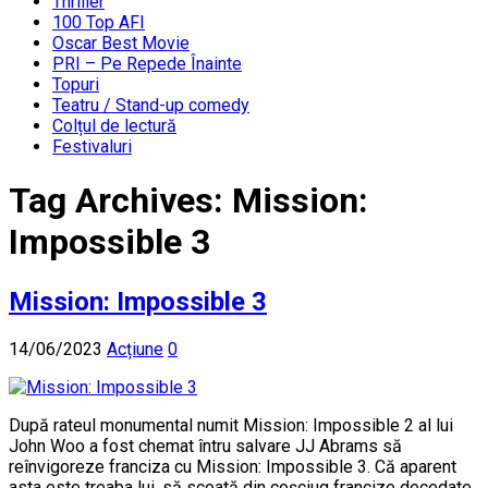
Thriller
100 Top AFI
Oscar Best Movie
PRI – Pe Repede Înainte
Topuri
Teatru / Stand-up comedy
Colțul de lectură
Festivaluri
Tag Archives:
Mission:
Impossible 3
Mission: Impossible 3
14/06/2023
Acțiune
0
După rateul monumental numit Mission: Impossible 2 al lui
John Woo a fost chemat întru salvare JJ Abrams să
reînvigoreze franciza cu Mission: Impossible 3. Că aparent
asta este treaba lui, să scoată din coșciug francize decedate,