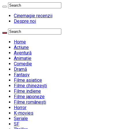
Cinemagie recenzii
Despre noi
Home
Acțiune
Aventură
Animație
Comedie
Dramă
Fantasy
Filme asiatice
Filme chinezești
Filme indiene
Filme japoneze
Filme românești
Horror
K-movies
Seriale
SF