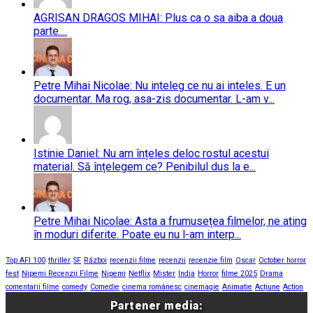
AGRISAN DRAGOS MIHAI: Plus ca o sa aiba a doua
parte....
Petre Mihai Nicolae: Nu inteleg ce nu ai inteles. E un
documentar. Ma rog, asa-zis documentar. L-am v...
Istinie Daniel: Nu am înțeles deloc rostul acestui
material. Să înțelegem ce? Penibilul dus la e...
Petre Mihai Nicolae: Asta a frumusețea filmelor, ne ating
în moduri diferite. Poate eu nu l-am interp...
Top AFI 100
thriller
SF
Război
recenzii filme
recenzii
recenzie film
Oscar
October horror
fest
Nipemi Recenzii Filme
Nipemi
Netflix
Mister
India
Horror
filme 2025
Drama
comentarii filme
comedy
Comedie
cinema românesc
cinemagie
Animatie
Acțiune
Action
Partener media: