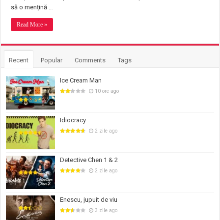
să o mențină …
Read More »
Recent
Popular
Comments
Tags
Ice Cream Man
10 ore ago
Idiocracy
2 zile ago
Detective Chen 1 & 2
2 zile ago
Enescu, jupuit de viu
3 zile ago