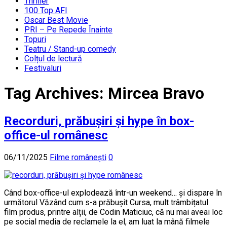
Thriller
100 Top AFI
Oscar Best Movie
PRI – Pe Repede Înainte
Topuri
Teatru / Stand-up comedy
Colțul de lectură
Festivaluri
Tag Archives:
Mircea Bravo
Recorduri, prăbușiri și hype în box-
office-ul românesc
06/11/2025
Filme românești
0
Când box-office-ul explodează într-un weekend… și dispare în
următorul Văzând cum s-a prăbușit Cursa, mult trâmbițatul
film produs, printre alții, de Codin Maticiuc, că nu mai aveai loc
pe social media de reclamele la el, am luat la mână filmele