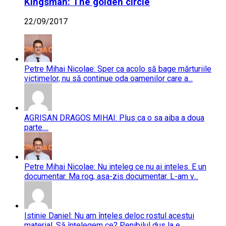
Kingsman: The golden circle
22/09/2017
Petre Mihai Nicolae: Sper ca acolo să bage mărturiile
victimelor, nu să continue oda oamenilor care a...
AGRISAN DRAGOS MIHAI: Plus ca o sa aiba a doua
parte....
Petre Mihai Nicolae: Nu inteleg ce nu ai inteles. E un
documentar. Ma rog, asa-zis documentar. L-am v...
Istinie Daniel: Nu am înțeles deloc rostul acestui
material. Să înțelegem ce? Penibilul dus la e...