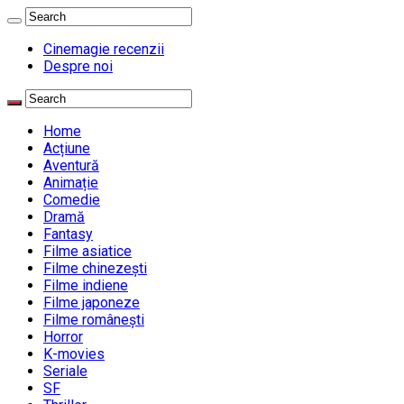
Cinemagie recenzii
Despre noi
Home
Acțiune
Aventură
Animație
Comedie
Dramă
Fantasy
Filme asiatice
Filme chinezești
Filme indiene
Filme japoneze
Filme românești
Horror
K-movies
Seriale
SF