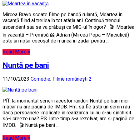
Mircea Bravo scoate filme pe bandă rulantă, Moartea în
vacanță fiind al treilea în tot atâția ani. Continuă trendul
ascendent sau se va prăbuși ca MIG-ul în ogor? 🎬 Moartea
în vacanță – Premisă 📖 Adrian (Mircea Popa – Mirciulică)
este un notar cocoșat de munca în zadar pentru …
Read More »
Nuntă pe bani
11/10/2023
Comedie
,
Filme românești
2
Pff, la momentul scrierii acestor rânduri Nuntă pe bani nici
măcar nu are pagină de IMDB. Hm, să fie ăsta un semn rău
dacă persoanele implicate în realizarea lui nu s-au sinchisit
să-i creeze una? PS. Între timp s-a rezolvat, are și pagină de
IMDB. 🎬 Nuntă pe bani …
Read More »