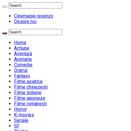
Cinemagie recenzii
Despre noi
Home
Acțiune
Aventură
Animație
Comedie
Dramă
Fantasy
Filme asiatice
Filme chinezești
Filme indiene
Filme japoneze
Filme românești
Horror
K-movies
Seriale
SF