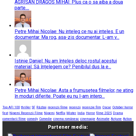
AGRISAN DRAGOS MIHAI: Plus ca o sa aiba a doua
parte....
Petre Mihai Nicolae: Nu inteleg ce nu ai inteles. E un
documentar. Ma rog, asa-zis documentar. L-am v...
Istinie Daniel: Nu am înțeles deloc rostul acestui
material. Să înțelegem ce? Penibilul dus la e...
Petre Mihai Nicolae: Asta a frumusețea filmelor, ne ating
în moduri diferite. Poate eu nu l-am interp...
Top AFI 100
thriller
SF
Război
recenzii filme
recenzii
recenzie film
Oscar
October horror
fest
Nipemi Recenzii Filme
Nipemi
Netflix
Mister
India
Horror
filme 2025
Drama
comentarii filme
comedy
Comedie
cinema românesc
cinemagie
Animatie
Acțiune
Action
Partener media: