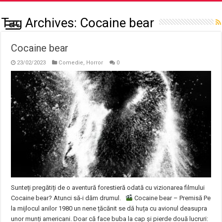
Tag Archives:
Cocaine bear
Cocaine bear
23/02/2023
Comedie
,
Horror
0
Sunteți pregătiți de o aventură forestieră odată cu vizionarea filmului
Cocaine bear? Atunci să-i dăm drumul.
Cocaine bear – Premisă Pe
la mijlocul anilor 1980 un nene țăcănit se dă huța cu avionul deasupra
unor munți americani. Doar că face buba la cap și pierde două lucruri: