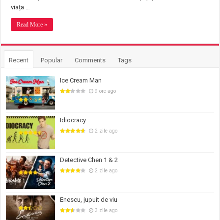
viața …
Read More »
Recent
Popular
Comments
Tags
Ice Cream Man
9 ore ago
Idiocracy
2 zile ago
Detective Chen 1 & 2
2 zile ago
Enescu, jupuit de viu
3 zile ago