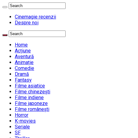
Cinemagie recenzii
Despre noi
Home
Acțiune
Aventură
Animație
Comedie
Dramă
Fantasy
Filme asiatice
Filme chinezești
Filme indiene
Filme japoneze
Filme românești
Horror
K-movies
Seriale
SF