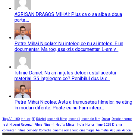
AGRISAN DRAGOS MIHAI: Plus ca o sa aiba a doua
parte....
Petre Mihai Nicolae: Nu inteleg ce nu ai inteles. E un
documentar. Ma rog, asa-zis documentar. L-am v...
Istinie Daniel: Nu am înțeles deloc rostul acestui
material. Să înțelegem ce? Penibilul dus la e...
Petre Mihai Nicolae: Asta a frumusețea filmelor, ne ating
în moduri diferite. Poate eu nu l-am interp...
Top AFI 100
thriller
SF
Război
recenzii filme
recenzii
recenzie film
Oscar
October horror
fest
Nipemi Recenzii Filme
Nipemi
Netflix
Mister
India
Horror
filme 2025
Drama
comentarii filme
comedy
Comedie
cinema românesc
cinemagie
Animatie
Acțiune
Action