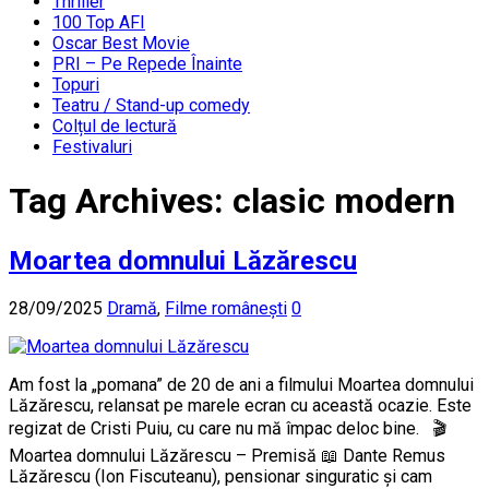
Thriller
100 Top AFI
Oscar Best Movie
PRI – Pe Repede Înainte
Topuri
Teatru / Stand-up comedy
Colțul de lectură
Festivaluri
Tag Archives:
clasic modern
Moartea domnului Lăzărescu
28/09/2025
Dramă
,
Filme românești
0
Am fost la „pomana” de 20 de ani a filmului Moartea domnului
Lăzărescu, relansat pe marele ecran cu această ocazie. Este
regizat de Cristi Puiu, cu care nu mă împac deloc bine. 🎬
Moartea domnului Lăzărescu – Premisă 📖 Dante Remus
Lăzărescu (Ion Fiscuteanu), pensionar singuratic și cam