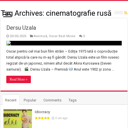
Tag Archives:
cinematografie rusă
Dersu Uzala
20/05/2025
Aventură
,
Oscar Best Movie
0
Oscar pentru cel mai bun film străin – Ediția 1975 Iată o coproducție
total atipică la care nu m-aș fi gândit. Dersu Uzala este un film rusesc
regizat de un japonez, nimeni altul decât Akira Kurosawa (Seven
samurai).
Dersu Uzala – Premisă
Anul este 1902 și zona …
Read More »
Recent
Popular
Comments
Tags
Idiocracy
3 ore ago