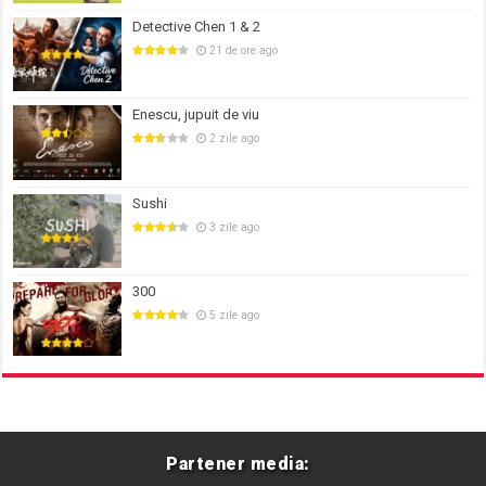
Detective Chen 1 & 2
21 de ore ago
Enescu, jupuit de viu
2 zile ago
Sushi
3 zile ago
300
5 zile ago
Partener media: