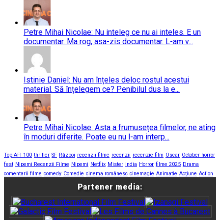
Petre Mihai Nicolae: Nu inteleg ce nu ai inteles. E un
documentar. Ma rog, asa-zis documentar. L-am v...
Istinie Daniel: Nu am înțeles deloc rostul acestui
material. Să înțelegem ce? Penibilul dus la e...
Petre Mihai Nicolae: Asta a frumusețea filmelor, ne ating
în moduri diferite. Poate eu nu l-am interp...
Top AFI 100
thriller
SF
Război
recenzii filme
recenzii
recenzie film
Oscar
October horror
fest
Nipemi Recenzii Filme
Nipemi
Netflix
Mister
India
Horror
filme 2025
Drama
comentarii filme
comedy
Comedie
cinema românesc
cinemagie
Animatie
Acțiune
Action
Partener media: