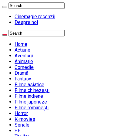
Cinemagie recenzii
Despre noi
Home
Acțiune
Aventură
Animație
Comedie
Dramă
Fantasy
Filme asiatice
Filme chinezești
Filme indiene
Filme japoneze
Filme românești
Horror
K-movies
Seriale
SF