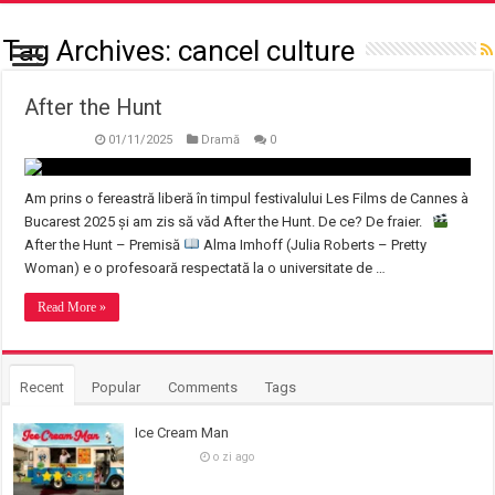
Tag Archives:
cancel culture
After the Hunt
01/11/2025
Dramă
0
Am prins o fereastră liberă în timpul festivalului Les Films de Cannes à
Bucarest 2025 și am zis să văd After the Hunt. De ce? De fraier.
After the Hunt – Premisă
Alma Imhoff (Julia Roberts – Pretty
Woman) e o profesoară respectată la o universitate de …
Read More »
Recent
Popular
Comments
Tags
Ice Cream Man
o zi ago