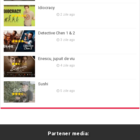
Idiocracy
2 zile ago
Detective Chen 1 & 2
3 zile ago
Enescu, jupuit de viu
4 zile ago
Sushi
5 zile ago
Partener media: