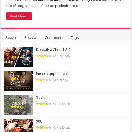
loc să bage un film să crape proiectoarele. …
Read More »
Recent
Popular
Comments
Tags
Detective Chen 1 & 2
9 ore ago
Enescu, jupuit de viu
o zi ago
Sushi
2 zile ago
300
4 zile ago