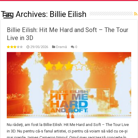
Tag Archives:
Billie Eilish
Billie Eilish: Hit Me Hard and Soft – The Tour
Live in 3D
29/05/2026
Dramă
0
Nu râdeți, am fost la Billie Eilish: Hit Me Hard and Soft – The Tour Live
in 3D. Nu pentru că-s fanul artistei, ci pentru că voiam să văd cu ce-și
mai pierde James Cameron timpul. Omul meu regizează concerte în