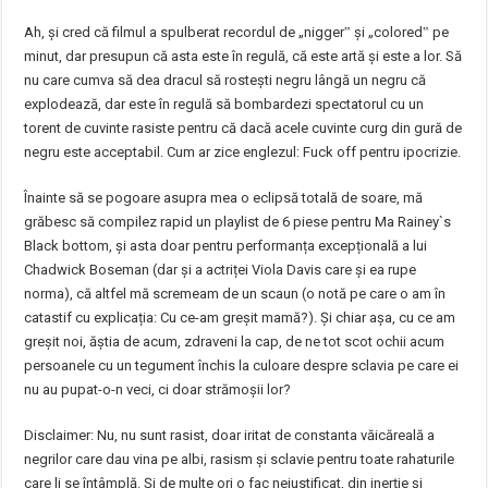
Ah, și cred că filmul a spulberat recordul de „nigger‟ și „colored‟ pe
minut, dar presupun că asta este în regulă, că este artă și este a lor. Să
nu care cumva să dea dracul să rostești negru lângă un negru că
explodează, dar este în regulă să bombardezi spectatorul cu un
torent de cuvinte rasiste pentru că dacă acele cuvinte curg din gură de
negru este acceptabil. Cum ar zice englezul: Fuck off pentru ipocrizie.
Înainte să se pogoare asupra mea o eclipsă totală de soare, mă
grăbesc să compilez rapid un playlist de 6 piese pentru Ma Rainey`s
Black bottom, și asta doar pentru performanța excepțională a lui
Chadwick Boseman (dar și a actriței Viola Davis care și ea rupe
norma), că altfel mă scremeam de un scaun (o notă pe care o am în
catastif cu explicația: Cu ce-am greșit mamă?). Și chiar așa, cu ce am
greșit noi, ăștia de acum, zdraveni la cap, de ne tot scot ochii acum
persoanele cu un tegument închis la culoare despre sclavia pe care ei
nu au pupat-o-n veci, ci doar strămoșii lor?
Disclaimer: Nu, nu sunt rasist, doar iritat de constanta văicăreală a
negrilor care dau vina pe albi, rasism și sclavie pentru toate rahaturile
care li se întâmplă. Și de multe ori o fac nejustificat, din inerție și