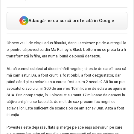
G
Adaugă-ne ca sursă preferată în Google
Observ valul de elogii adus filmului, dar nu achiesez pe de-a-ntregul la
el pentru că povestea din Ma Rainey`s Black bottom nu se preta la a fi
transformată în film, era numai bună de piesă de teatru.
Atacă eternul subiect al discriminării negrilor, chestie de care încep să
mă cam satur. Da, a fost crunt, a fost oribil, a fost dezgustător, dar
până când și cu sclavia asta care a fost acum 2 secole? Să fiu un pic
avocatul diavolului, în 300 de ani vreo 10 milioane de sclavi au ajuns în
SUA. Prin comparație, în Holocaust au murit 17 milioane de oameni în
câțiva ani și nu se face atât de mult de caz precum fac negrii cu
sclavia lor. Este suficient de scandalos ce am scris? Bun. Asta a fost
intenția.
Povestea este deja răsuflată și merge pe aceleași adevăruri pe care
nu le renegăm, știm că negrii nu erau acceptați să se amestece cu