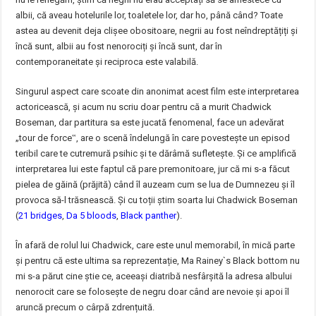
albii, că aveau hotelurile lor, toaletele lor, dar ho, până când? Toate
astea au devenit deja clișee obositoare, negrii au fost neîndreptățiți și
încă sunt, albii au fost nenorociți și încă sunt, dar în
contemporaneitate și reciproca este valabilă.
Singurul aspect care scoate din anonimat acest film este interpretarea
actoricească, și acum nu scriu doar pentru că a murit Chadwick
Boseman, dar partitura sa este jucată fenomenal, face un adevărat
„tour de force‟, are o scenă îndelungă în care povestește un episod
teribil care te cutremură psihic și te dărâmă sufletește. Și ce amplifică
interpretarea lui este faptul că pare premonitoare, jur că mi s-a făcut
pielea de găină (prăjită) când îl auzeam cum se lua de Dumnezeu și îl
provoca să-l trăsnească. Și cu toții știm soarta lui Chadwick Boseman
(
21 bridges
,
Da 5 bloods
,
Black panther
).
În afară de rolul lui Chadwick, care este unul memorabil, în mică parte
și pentru că este ultima sa reprezentație, Ma Rainey`s Black bottom nu
mi s-a părut cine știe ce, aceeași diatribă nesfârșită la adresa albului
nenorocit care se folosește de negru doar când are nevoie și apoi îl
aruncă precum o cârpă zdrențuită.