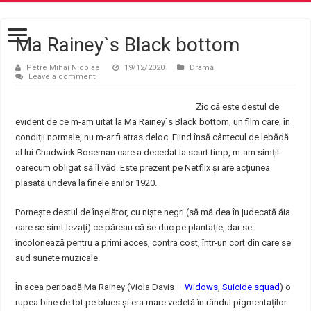
Ma Rainey`s Black bottom
Petre Mihai Nicolae
19/12/2020
Dramă
Leave a comment
Zic că este destul de
evident de ce m-am uitat la Ma Rainey`s Black bottom, un film care, în
condiții normale, nu m-ar fi atras deloc. Fiind însă cântecul de lebădă
al lui Chadwick Boseman care a decedat la scurt timp, m-am simțit
oarecum obligat să îl văd. Este prezent pe Netflix și are acțiunea
plasată undeva la finele anilor 1920.
Pornește destul de înșelător, cu niște negri (să mă dea în judecată ăia
care se simt lezați) ce păreau că se duc pe plantație, dar se
încolonează pentru a primi acces, contra cost, într-un cort din care se
aud sunete muzicale.
În acea perioadă Ma Rainey (Viola Davis –
Widows
,
Suicide squad
) o
rupea bine de tot pe blues și era mare vedetă în rândul pigmentaților