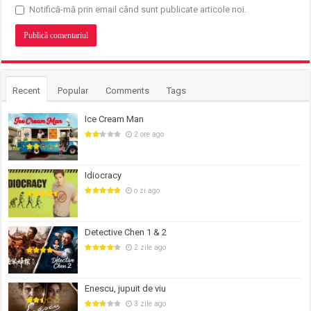
Notifică-mă prin email când sunt publicate articole noi.
Recent
Popular
Comments
Tags
Ice Cream Man
2 ore ago
Idiocracy
o zi ago
Detective Chen 1 & 2
2 zile ago
Enescu, jupuit de viu
3 zile ago