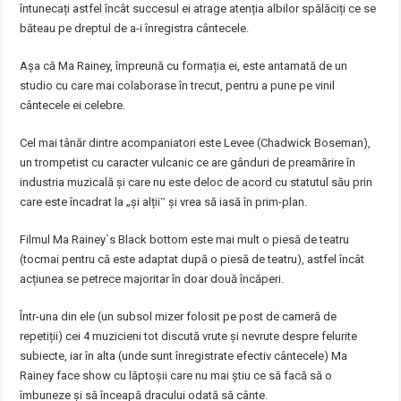
întunecați astfel încât succesul ei atrage atenția albilor spălăciți ce se
băteau pe dreptul de a-i înregistra cântecele.
Așa că Ma Rainey, împreună cu formația ei, este antamată de un
studio cu care mai colaborase în trecut, pentru a pune pe vinil
cântecele ei celebre.
Cel mai tânăr dintre acompaniatori este Levee (Chadwick Boseman),
un trompetist cu caracter vulcanic ce are gânduri de preamărire în
industria muzicală și care nu este deloc de acord cu statutul său prin
care este încadrat la „și alții‟ și vrea să iasă în prim-plan.
Filmul Ma Rainey`s Black bottom este mai mult o piesă de teatru
(tocmai pentru că este adaptat după o piesă de teatru), astfel încât
acțiunea se petrece majoritar în doar două încăperi.
Într-una din ele (un subsol mizer folosit pe post de cameră de
repetiții) cei 4 muzicieni tot discută vrute și nevrute despre felurite
subiecte, iar în alta (unde sunt înregistrate efectiv cântecele) Ma
Rainey face show cu lăptoșii care nu mai știu ce să facă să o
îmbuneze și să înceapă dracului odată să cânte.