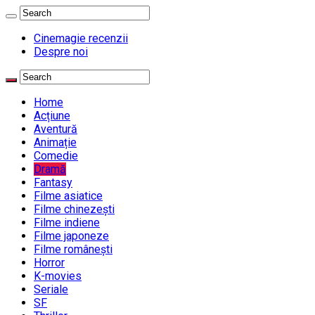
Cinemagie recenzii
Despre noi
Home
Acțiune
Aventură
Animație
Comedie
Dramă
Fantasy
Filme asiatice
Filme chinezești
Filme indiene
Filme japoneze
Filme românești
Horror
K-movies
Seriale
SF