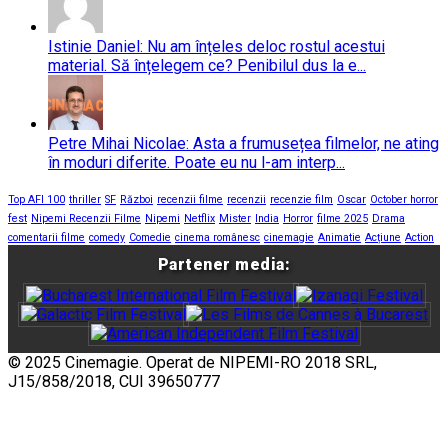
Istinie Daniel: Nu am înțeles deloc rostul acestui
material. Să înțelegem ce? Penibilul dus la e...
Petre Mihai Nicolae: Asta a frumusețea filmelor, ne ating
în moduri diferite. Poate eu nu l-am interp...
Top AFI 100
thriller
SF
Război
recenzii filme
recenzii
recenzie film
Oscar
October horror
fest
Nipemi Recenzii Filme
Nipemi
Netflix
Mister
India
Horror
filme 2025
Drama
comentarii filme
comedy
Comedie
cinema românesc
cinemagie
Animatie
Acțiune
Action
Partener media:
© 2025 Cinemagie. Operat de NIPEMI-RO 2018 SRL,
J15/858/2018, CUI 39650777