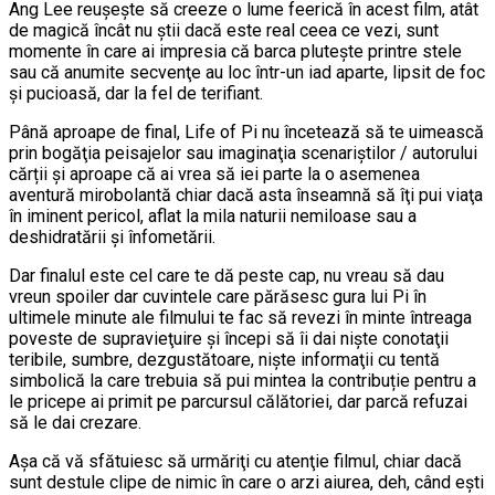
Ang Lee reuşeşte să creeze o lume feerică în acest film, atât
de magică încât nu ştii dacă este real ceea ce vezi, sunt
momente în care ai impresia că barca pluteşte printre stele
sau că anumite secvenţe au loc într-un iad aparte, lipsit de foc
şi pucioasă, dar la fel de terifiant.
Până aproape de final, Life of Pi nu încetează să te uimească
prin bogăţia peisajelor sau imaginaţia scenariștilor / autorului
cărții şi aproape că ai vrea să iei parte la o asemenea
aventură mirobolantă chiar dacă asta înseamnă să îţi pui viaţa
în iminent pericol, aflat la mila naturii nemiloase sau a
deshidratării şi înfometării.
Dar finalul este cel care te dă peste cap, nu vreau să dau
vreun spoiler dar cuvintele care părăsesc gura lui Pi în
ultimele minute ale filmului te fac să revezi în minte întreaga
poveste de supravieţuire şi începi să îi dai nişte conotaţii
teribile, sumbre, dezgustătoare, nişte informaţii cu tentă
simbolică la care trebuia să pui mintea la contribuție pentru a
le pricepe ai primit pe parcursul călătoriei, dar parcă refuzai
să le dai crezare.
Aşa că vă sfătuiesc să urmăriţi cu atenţie filmul, chiar dacă
sunt destule clipe de nimic în care o arzi aiurea, deh, când eşti