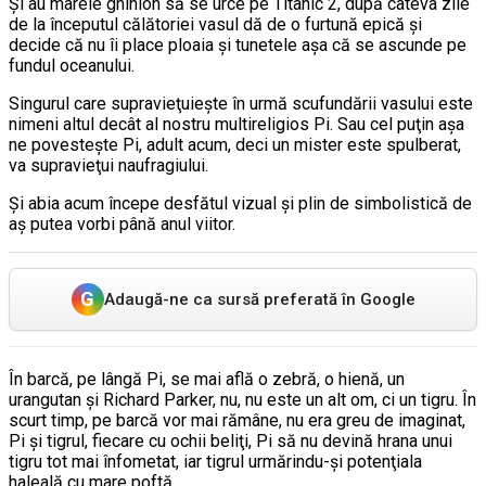
Şi au marele ghinion să se urce pe Titanic 2, după câteva zile
de la începutul călătoriei vasul dă de o furtună epică şi
decide că nu îi place ploaia şi tunetele aşa că se ascunde pe
fundul oceanului.
Singurul care supravieţuieşte în urmă scufundării vasului este
nimeni altul decât al nostru multireligios Pi. Sau cel puţin aşa
ne povesteşte Pi, adult acum, deci un mister este spulberat,
va supravieţui naufragiului.
Şi abia acum începe desfătul vizual şi plin de simbolistică de
aş putea vorbi până anul viitor.
G
Adaugă-ne ca sursă preferată în Google
În barcă, pe lângă Pi, se mai află o zebră, o hienă, un
urangutan şi Richard Parker, nu, nu este un alt om, ci un tigru. În
scurt timp, pe barcă vor mai rămâne, nu era greu de imaginat,
Pi şi tigrul, fiecare cu ochii beliţi, Pi să nu devină hrana unui
tigru tot mai înfometat, iar tigrul urmărindu-şi potenţiala
haleală cu mare poftă.