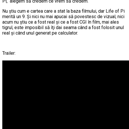
Pi, alegem să credem ce vrem să credem.
Nu ştiu cum e cartea care a stat la baza filmului, dar Life of Pi
merită un 9. Şi nici nu mai apucai să povestesc de vizual, nici
acum nu ştiu ce a fost real şi ce a fost CGI în film, mai ales
tigrul, este imposibil să îţi dai seama când a fost folosit unul
real şi când unul generat pe calculator.
Trailer: