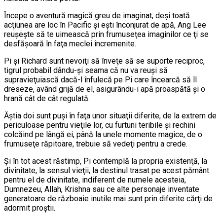
Începe o aventură magică greu de imaginat, deşi toată
acţiunea are loc în Pacific şi eşti înconjurat de apă, Ang Lee
reuşeşte să te uimească prin frumuseţea imaginilor ce ţi se
desfăşoară în faţa meclei încremenite.
Pi şi Richard sunt nevoiţi să înveţe să se suporte reciproc,
tigrul probabil dându-şi seama că nu va reuşi să
supravieţuiască dacă-l înfulecă pe Pi care încearcă să îl
dreseze, având grijă de el, asigurându-i apă proaspătă şi o
hrană cât de cât regulată.
Ăştia doi sunt puşi în faţa unor situaţii diferite, de la extrem de
periculoase pentru vieţile lor, cu furtuni teribile şi rechini
colcăind pe lângă ei, până la unele momente magice, de o
frumuseţe răpitoare, trebuie să vedeţi pentru a crede.
Şi în tot acest răstimp, Pi contemplă la propria existenţă, la
divinitate, la sensul vieţii, la destinul trasat pe acest pământ
pentru el de divinitate, indiferent de numele acesteia,
Dumnezeu, Allah, Krishna sau ce alte personaje inventate
generatoare de războaie inutile mai sunt prin diferite cărţi de
adormit proştii.