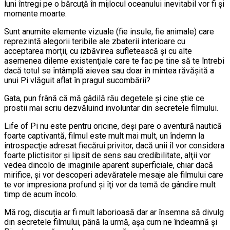
luni întregi pe o bărcuţă în mijlocul oceanului inevitabil vor fi şi
momente moarte.
Sunt anumite elemente vizuale (fie insule, fie animale) care
reprezintă alegorii teribile ale zbaterii interioare cu
acceptarea morţii, cu izbăvirea sufletească şi cu alte
asemenea dileme existenţiale care te fac pe tine să te întrebi
dacă totul se întâmplă aievea sau doar în mintea răvăşită a
unui Pi vlăguit aflat în pragul sucombării?
Gata, pun frână că mă gâdilă rău degetele şi cine ştie ce
prostii mai scriu dezvăluind involuntar din secretele filmului.
Life of Pi nu este pentru oricine, deşi pare o aventură nautică
foarte captivantă, filmul este mult mai mult, un îndemn la
introspecţie adresat fiecărui privitor, dacă unii îl vor considera
foarte plictisitor şi lipsit de sens sau credibilitate, alţii vor
vedea dincolo de imaginile aparent superficiale, chiar dacă
mirifice, şi vor descoperi adevăratele mesaje ale filmului care
te vor impresiona profund şi îţi vor da temă de gândire mult
timp de acum încolo.
Mă rog, discuția ar fi mult laborioasă dar ar însemna să divulg
din secretele filmului, până la urmă, așa cum ne îndeamnă și