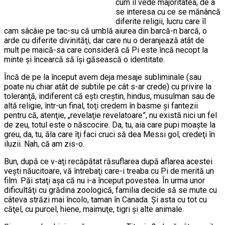
cum îl vede majoritatea, de a
se interesa cu ce se mănâncă
diferite religii, lucru care îl
cam sâcâie pe tac-su că umblă aiurea din barcă-n barcă, o
arde cu diferite divinităţi, dar care nu o deranjează atât de
mult pe maică-sa care consideră că Pi este încă necopt la
minte şi încearcă să îşi găsească o identitate.
Încă de pe la început avem deja mesaje subliminale (sau
poate nu chiar atât de subtile pe cât s-ar crede) cu privire la
toleranţă, indiferent că eşti creştin, hindus, musulman sau de
altă religie, într-un final, toţi credem în basme şi fantezii
pentru că, atenţie, „revelaţie revelatoare”, nu există nici un fel
de zeu, totul este o născocire. Da, tu, aia care pupi moaşte la
greu, da, tu, ăla care îţi faci cruci să dea Messi gol, credeţi în
iluzii. Nah, că am zis-o.
Bun, după ce v-aţi recăpătat răsuflarea după aflarea acestei
vești năucitoare, vă întrebaţi care-i treaba cu Pi de merită un
film. Păi staţi aşa că nu i-a început povestea. În urma unor
dificultăţi cu grădina zoologică, familia decide să se mute cu
câteva străzi mai încolo, taman în Canada. Şi asta cu tot cu
căţel, cu purcel, hiene, maimuţe, tigri şi alte animale.